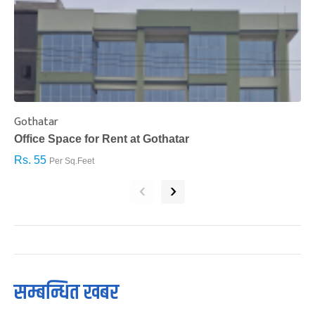
Gothatar
S
Office Space for Rent at Gothatar
H
Rs. 55
R
Per Sq.Feet
‹
›
सम्बन्धित खबर