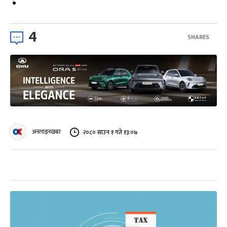
4
SHARES
अनलाइनखबर
२०८० साउन १ गते १३:०७