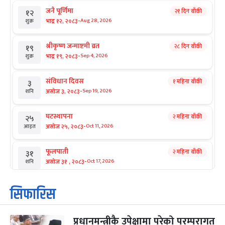
जनै पूर्णिमा
२१ दिन बाँकी
१२
-
भाद्र १२, २०८३
Aug 28, 2026
शुक्र
श्रीकृष्ण जन्माष्टमी व्रत
२८ दिन बाँकी
१९
-
भाद्र १९, २०८३
Sep 4, 2026
शुक्र
संविधान दिवस
१ महिना बाँकी
३
-
असोज ३, २०८३
Sep 19, 2026
शनि
घटस्थापना
२ महिना बाँकी
२५
-
असोज २५, २०८३
Oct 11, 2026
आइत
फूलपाती
२ महिना बाँकी
३१
-
असोज ३१ , २०८३
Oct 17, 2026
शनि
कार्तिक सङ्क्रान्ति
२ महिना बाँकी
१
सिफारिस
-
कार्तिक १, २०८३
Oct 18, 2026
आइत
प्रधानमन्त्रीकै उपेक्षामा परेको परम्परागत
महानवमी
२ महिना बाँकी
३