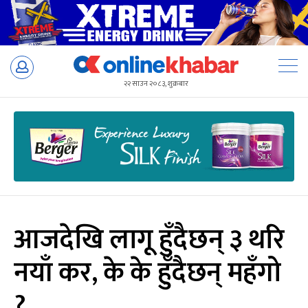
Skip
to
२२ साउन २०८३, शुक्रबार
content
आजदेखि लागू हुँदैछन् ३ थरि
नयाँ कर, के के हुँदैछन् महँगो
?