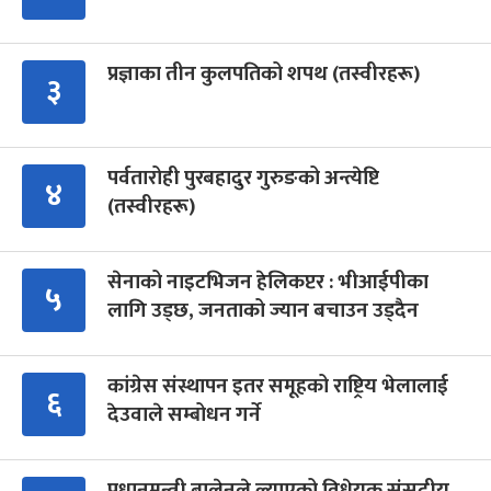
प्रज्ञाका तीन कुलपतिको शपथ (तस्वीरहरू)
३
पर्वतारोही पुरबहादुर गुरुङको अन्त्येष्टि
४
(तस्वीरहरू)
सेनाको नाइटभिजन हेलिकप्टर : भीआईपीका
५
लागि उड्छ, जनताको ज्यान बचाउन उड्दैन
कांग्रेस संस्थापन इतर समूहको राष्ट्रिय भेलालाई
६
देउवाले सम्बोधन गर्ने
प्रधानमन्त्री बालेनले ल्याएको विधेयक संसदीय