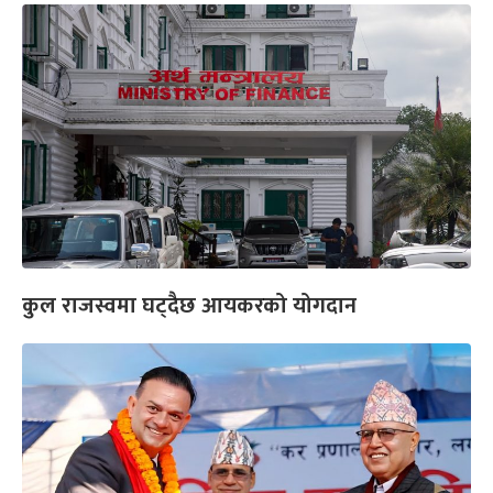
कुल राजस्वमा घट्दैछ आयकरको योगदान