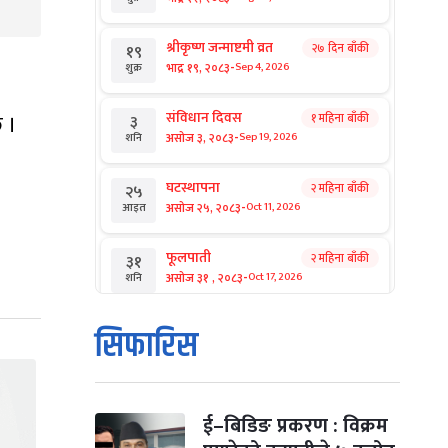
श्रीकृष्ण जन्माष्टमी व्रत
२७ दिन बाँकी
१९
-
भाद्र १९, २०८३
Sep 4, 2026
शुक्र
संविधान दिवस
 ।
१ महिना बाँकी
३
-
असोज ३, २०८३
Sep 19, 2026
शनि
घटस्थापना
२ महिना बाँकी
२५
-
असोज २५, २०८३
Oct 11, 2026
आइत
फूलपाती
२ महिना बाँकी
३१
-
असोज ३१ , २०८३
Oct 17, 2026
शनि
कार्तिक सङ्क्रान्ति
२ महिना बाँकी
१
सिफारिस
-
कार्तिक १, २०८३
Oct 18, 2026
आइत
महानवमी
२ महिना बाँकी
३
-
कार्तिक ३, २०८३
Oct 20, 2026
मंगल
ई–बिडिङ प्रकरण : विक्रम