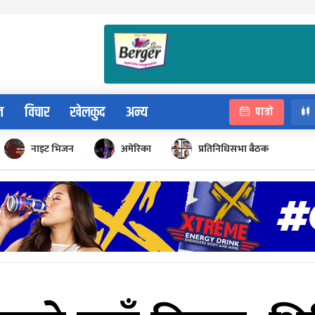
न
विचार
खेलकुद
अन्य
पात्रो
नाइट भिजन
अमेरिका
प्रतिनिधिसभा बैठक