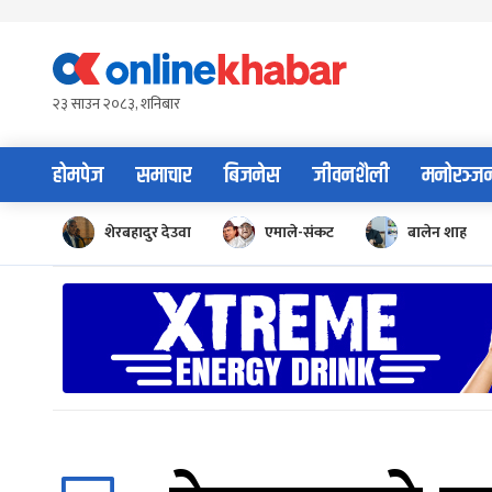
Skip
to
content
२३ साउन २०८३, शनिबार
होमपेज
समाचार
बिजनेस
जीवनशैली
मनोरञ्ज
शेरबहादुर देउवा
एमाले-संकट
बालेन शाह