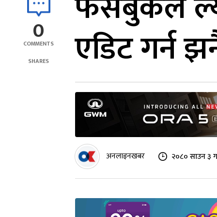
फेसबुकले ल्
0
एडिट गर्न झ
COMMENTS
SHARES
अनलाइनखबर
२०८० साउन ३ ग