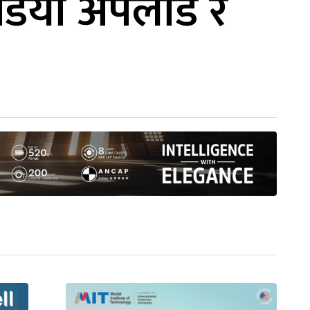
िडियो अपलोड र