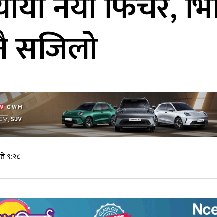
यायो नयाँ फिचर, भ
नै सजिलो
ते ९:२८