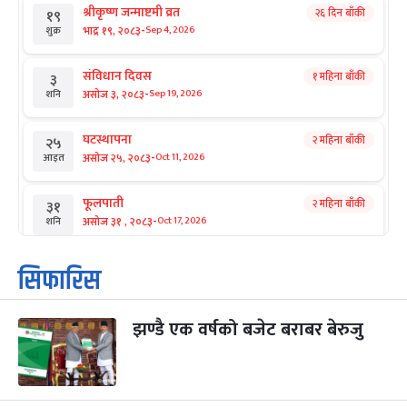
श्रीकृष्ण जन्माष्टमी व्रत
२६ दिन बाँकी
१९
-
भाद्र १९, २०८३
Sep 4, 2026
शुक्र
संविधान दिवस
१ महिना बाँकी
३
-
असोज ३, २०८३
Sep 19, 2026
शनि
घटस्थापना
२ महिना बाँकी
२५
-
असोज २५, २०८३
Oct 11, 2026
आइत
फूलपाती
२ महिना बाँकी
३१
-
असोज ३१ , २०८३
Oct 17, 2026
शनि
कार्तिक सङ्क्रान्ति
२ महिना बाँकी
१
सिफारिस
-
कार्तिक १, २०८३
Oct 18, 2026
आइत
झण्डै एक वर्षको बजेट बराबर बेरुजु
महानवमी
२ महिना बाँकी
३
-
कार्तिक ३, २०८३
Oct 20, 2026
मंगल
विजयादशमी
२ महिना बाँकी
४