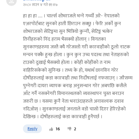
२०८० साउन ४ गते ११:४७
हा हा हा ..... । चार्ल्स शोभराजले भन्‍ने गर्थ्यो अरे- नेपालको
एअरपोर्टबाट सुनको हाती छिराउन सक्छु । फेरि अर्को कुन
शोभराजको सेटिङ्गमा सुन भित्रियो कुन्‍नी, सेटिङ्ग भत्केर
तिनीहरुको निंद हराम भैसक्यो होलान् । विगतका
सुनकाण्डहरुमा जस्तै क्यै गरेजस्तो गरी कारवाहीको ठूलो नाटक
मन्‍चन पक्कै हुन्छ होला । कुन कुन उच्च पदस्थ तथा नेताहरुको
टाउको दुखाई भैसक्यो होला । कोही कोहीको त नाम
वाहिरिसकेको सुनिन्छ । तथ्य के हो, यथार्थ छानविन गरेर
दोषीहरुलाई कडा कारवाही तथा निर्दोषलाई नफसाउन् । जरैसम्म
पुग्‍नेगरी दायरा व्यापक बनाइ अनुसन्धान गरेर अबपछि कसैले
आँट गर्नै नसक्नेगरी विमानस्थलको व्यवस्थापन चुस्त बनाउन
जरुरी छ । यसमा कुनै नेता भनाउंदाहरुले अनावश्यक दवाव
नदिओस् । सुनकाण्डलाई जनताले वडो चासो दिएर हेरिरहेको
देखिन्छ । दोषीहरुलाई कडा कारवाही हुनैपर्छ ।
Reply
16
2