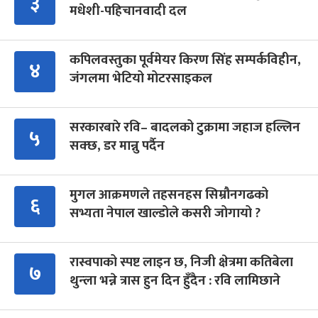
३
मधेशी-पहिचानवादी दल
कपिलवस्तुका पूर्वमेयर किरण सिंह सम्पर्कविहीन,
४
जंगलमा भेटियो मोटरसाइकल
सरकारबारे रवि– बादलको टुक्रामा जहाज हल्लिन
५
सक्छ, डर मान्नु पर्दैन
मुगल आक्रमणले तहसनहस सिम्रौनगढको
६
सभ्यता नेपाल खाल्डोले कसरी जोगायो ?
रास्वपाको स्पष्ट लाइन छ, निजी क्षेत्रमा कतिबेला
७
थुन्ला भन्ने त्रास हुन दिन हुँदैन : रवि लामिछाने