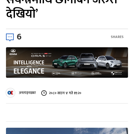
देखियो’
6
SHARES
अनलाइनखबर
२०८० साउन ४ गते ११:२०