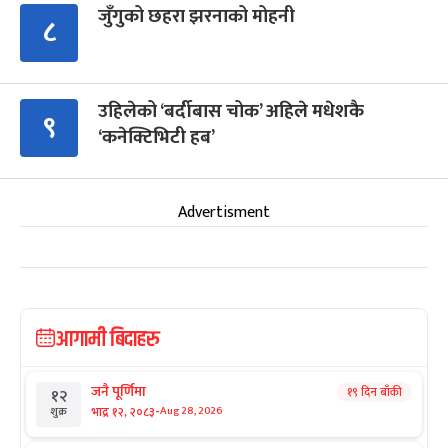
जुँगुको छहरा झरनाको मोहनी
८
उहिलेको ‘बर्दीबास चोक’ अहिले मधेशकै
९
‘कनेक्टिभिटी हब’
Advertisment
आगामी बिदाहरु
जनै पूर्णिमा
१९ दिन बाँकी
१२
-
भाद्र १२, २०८३
Aug 28, 2026
शुक्र