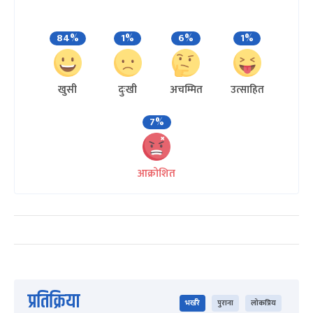
84%
1%
6%
1%
खुसी
दुःखी
अचम्मित
उत्साहित
7%
आक्रोशित
प्रतिक्रिया
भर्खरै
पुराना
लोकप्रिय