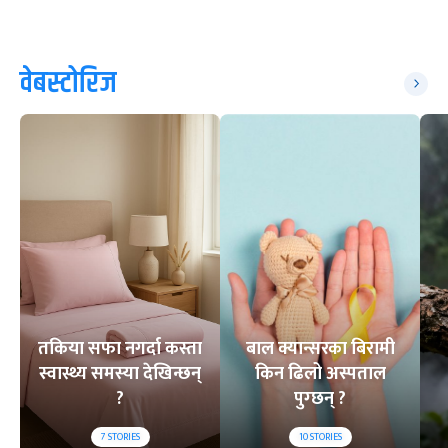
वेबस्टोरिज
तकिया सफा नगर्दा कस्ता
बाल क्यान्सरका बिरामी
स्वास्थ्य समस्या देखिन्छन्
किन ढिलो अस्पताल
?
पुग्छन् ?
7
STORIES
10
STORIES