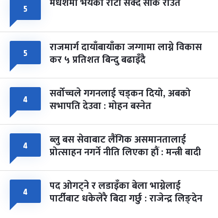
मधेशमा भयको रोटी सेक्दै सीके राउत
५
राजमार्ग दायाँबायाँका जग्गामा लाग्ने विकास
५
कर ५ प्रतिशत बिन्दु बढाइँदै
सर्वोच्चले गगनलाई चड्कन दियो, अबको
४
सभापति देउवा : मोहन बस्नेत
ब्लु बस सेवाबाट लैंगिक असमानतालाई
४
प्रोत्साहन नगर्ने नीति लिएका हौं : मन्त्री बादी
पद ओगट्ने र लडाइँका बेला भाग्नेलाई
४
पार्टीबाट धकेलेरै बिदा गर्छु : राजेन्द्र लिङ्देन