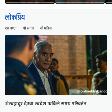
लोकप्रिय
२४ घण्टा
यो साता
यो महिना
शेरबहादुर देउवा स्वदेश फर्किने समय परिवर्तन