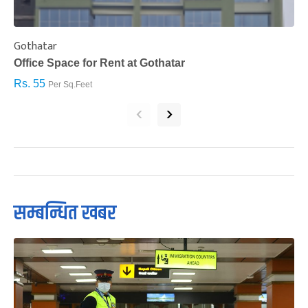
Gothatar
S
Office Space for Rent at Gothatar
H
Rs. 55
R
Per Sq.Feet
‹
›
सम्बन्धित खबर