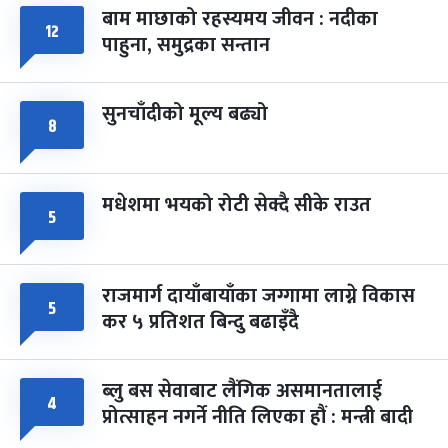
बाम माछाको रहस्यमय जीवन : नदीका
फागुपूर्णिमा
७ महिना बाँकी
८
१२
पाहुना, समुद्रका सन्तान
-
चैत्र ८, २०८३
Mar 22, 2027
सोम
सुनचाँदीको मूल्य बढ्यो
८
मधेशमा भयको रोटी सेक्दै सीके राउत
५
राजमार्ग दायाँबायाँका जग्गामा लाग्ने विकास
५
कर ५ प्रतिशत बिन्दु बढाइँदै
ब्लु बस सेवाबाट लैंगिक असमानतालाई
४
प्रोत्साहन नगर्ने नीति लिएका हौं : मन्त्री बादी