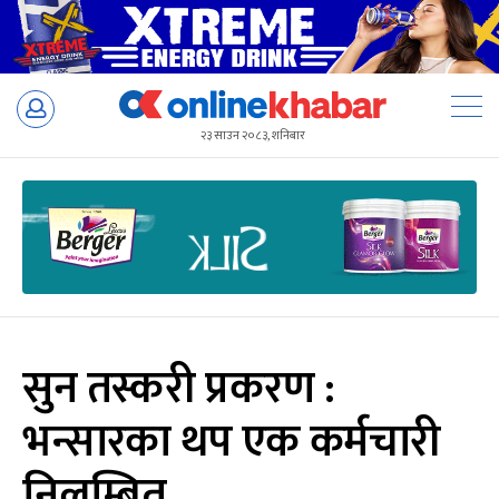
Skip
to
२३ साउन २०८३, शनिबार
content
सुन तस्करी प्रकरण :
भन्सारका थप एक कर्मचारी
निलम्बित