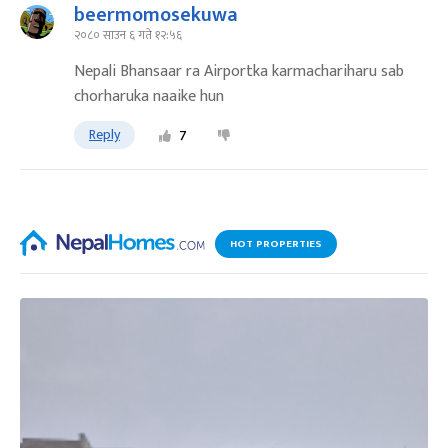
beermomosekuwa
२०८० साउन ६ गते १२:५६
Nepali Bhansaar ra Airportka karmachariharu sab
chorharuka naaike hun
Reply
7
HOT PROPERTIES