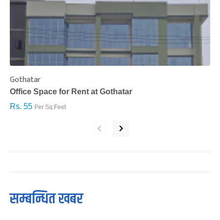
Gothatar
S
Office Space for Rent at Gothatar
H
Rs. 55
R
Per Sq.Feet
‹
›
सम्बन्धित खबर