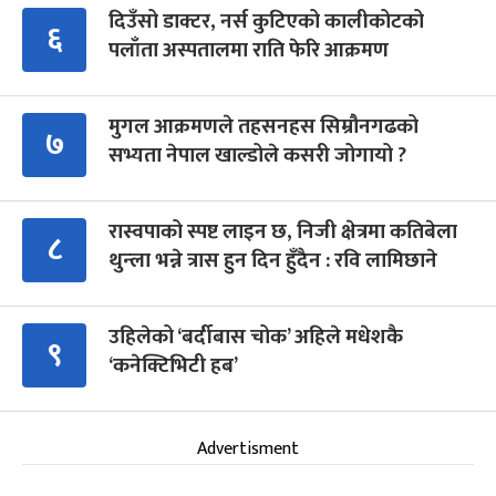
दिउँसो डाक्टर, नर्स कुटिएको कालीकोटको
६
पलाँता अस्पतालमा राति फेरि आक्रमण
मुगल आक्रमणले तहसनहस सिम्रौनगढको
७
सभ्यता नेपाल खाल्डोले कसरी जोगायो ?
रास्वपाको स्पष्ट लाइन छ, निजी क्षेत्रमा कतिबेला
८
थुन्ला भन्ने त्रास हुन दिन हुँदैन : रवि लामिछाने
उहिलेको ‘बर्दीबास चोक’ अहिले मधेशकै
९
‘कनेक्टिभिटी हब’
Advertisment