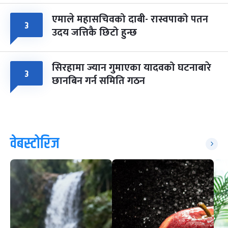
एमाले महासचिवको दाबी- रास्वपाको पतन
३
उदय जत्तिकै छिटो हुन्छ
सिरहामा ज्यान गुमाएका यादवको घटनाबारे
३
छानबिन गर्न समिति गठन
वेबस्टोरिज