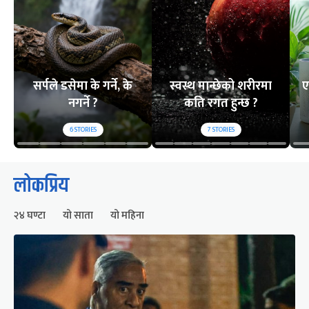
सर्पले डसेमा के गर्ने, के
स्वस्थ मान्छेको शरीरमा
ए
नगर्ने ?
कति रगत हुन्छ ?
6
STORIES
7
STORIES
लोकप्रिय
२४ घण्टा
यो साता
यो महिना