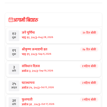
आगामी बिदाहरु
जनै पूर्णिमा
२० दिन बाँकी
१२
-
भाद्र १२, २०८३
Aug 28, 2026
शुक्र
श्रीकृष्ण जन्माष्टमी व्रत
२७ दिन बाँकी
१९
-
भाद्र १९, २०८३
Sep 4, 2026
शुक्र
संविधान दिवस
१ महिना बाँकी
३
-
असोज ३, २०८३
Sep 19, 2026
शनि
घटस्थापना
२ महिना बाँकी
२५
-
असोज २५, २०८३
Oct 11, 2026
आइत
फूलपाती
२ महिना बाँकी
३१
-
असोज ३१ , २०८३
Oct 17, 2026
शनि