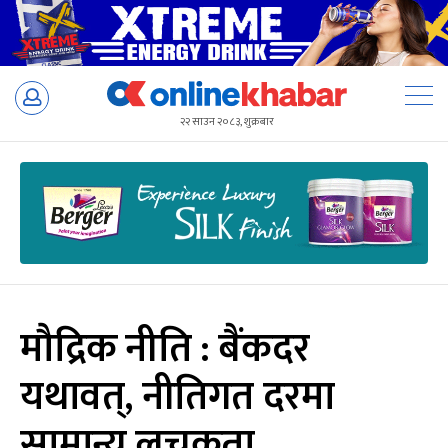
Skip
to
२२ साउन २०८३, शुक्रबार
content
मौद्रिक नीति : बैंकदर
यथावत्, नीतिगत दरमा
सामान्य लचकता