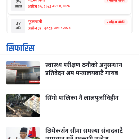
घटस्थापना
२ महिना बाँकी
२५
-
असोज २५, २०८३
Oct 11, 2026
आइत
फूलपाती
२ महिना बाँकी
३१
-
असोज ३१ , २०८३
Oct 17, 2026
शनि
कार्तिक सङ्क्रान्ति
२ महिना बाँकी
१
सिफारिस
-
कार्तिक १, २०८३
Oct 18, 2026
आइत
स्वास्थ्य परीक्षण ठगीको अनुसन्धान
महानवमी
२ महिना बाँकी
३
-
प्रतिवेदन श्रम मन्त्रालयबाटै गायब
कार्तिक ३, २०८३
Oct 20, 2026
मंगल
विजयादशमी
२ महिना बाँकी
४
-
कार्तिक ४, २०८३
Oct 21, 2026
बुध
सिंगो पालिका नै लालपुर्जाविहीन
पापा‌ङ्कुशा एकादशी व्रत
२ महिना बाँकी
५
-
कार्तिक ५, २०८३
Oct 22, 2026
बिहि
छिमेकसँग सीमा समस्या संवादबाटै
कुकुर तिहार
३ महिना बाँकी
२२
-
कार्तिक २२, २०८३
Nov 8, 2026
आइत