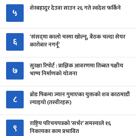
शेरबहादुर देउवा साउन २६ गते स्वदेश फर्किने
५
‘संसद्‍मा कालो चस्मा खोल्नू, बैठक चल्दा सेयर
६
कारोबार नगर्नू’
सुरक्षा रिपोर्ट : प्राज्ञिक आवरणमा तिब्बत पक्षीय
७
भाष्य निर्माणको योजना
ब्रोड पिकमा ज्यान गुमाएका युक्तको शव काठमाडौं
८
ल्याइयो (तस्वीरहरू)
राष्ट्रिय परिचयपत्रको ‘सर्भर’ समस्याले १६
९
निकायका काम प्रभावित