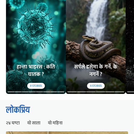
हान्ता भाइरस : कति
सर्पले डसेमा के गर्ने, के
घातक ?
नगर्ने ?
8
STORIES
6
STORIES
लोकप्रिय
२४ घण्टा
यो साता
यो महिना