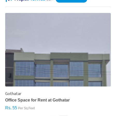
Gothatar
S
Office Space for Rent at Gothatar
H
Rs. 55
R
Per Sq.Feet