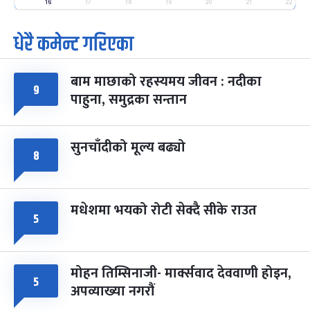
-
फाल्गुन २५, २०८३
Mar 9, 2027
मंगल
16
17
18
19
20
21
22
धेरै कमेन्ट गरिएका
पूर्णिमा व्रत
७ महिना बाँकी
७
-
चैत्र ७, २०८३
Mar 21, 2027
आइत
बाम माछाको रहस्यमय जीवन : नदीका
फागुपूर्णिमा
९
७ महिना बाँकी
८
पाहुना, समुद्रका सन्तान
-
चैत्र ८, २०८३
Mar 22, 2027
सोम
सुनचाँदीको मूल्य बढ्यो
८
मधेशमा भयको रोटी सेक्दै सीके राउत
५
मोहन तिम्सिनाजी- मार्क्सवाद देववाणी होइन,
५
अपव्याख्या नगरौं