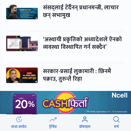
संसद्लाई टेर्दैनन् प्रधानमन्त्री, लाचार
छन् सभामुख
‘अस्थायी प्रकृतिको अध्यादेशले ऐनको
व्यवस्था विस्थापित गर्न सक्दैन’
सरकार-प्रसाईं लुकामारी : छिनमै
पक्राउ, तुरुन्तै रिहा
‘कामचलाउ’ नेतृत्वले थलियो स्वास्थ्य
क्षेत्र
ताजा अपडेट
ट्रेन्डिङ
प्रोफाइल
सर्च