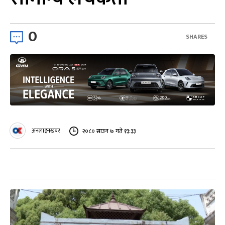
0
SHARES
अनलाइनखबर
२०८० साउन ७ गते १३:३३