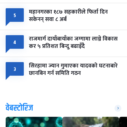
महानगरका १८७ सहकारीले फिर्ता दिन
५
सकेनन् सवा ८ अर्ब
राजमार्ग दायाँबायाँका जग्गामा लाग्ने विकास
४
कर ५ प्रतिशत बिन्दु बढाइँदै
सिरहामा ज्यान गुमाएका यादवको घटनाबारे
३
छानबिन गर्न समिति गठन
वेबस्टोरिज