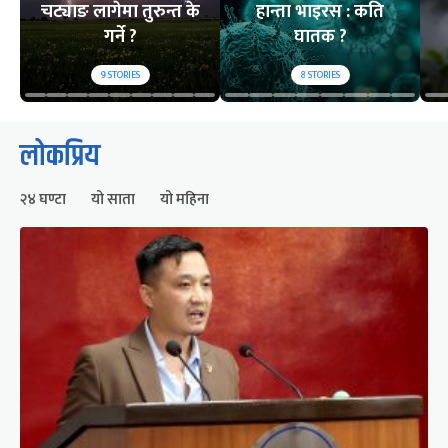
चट्याङ लागेमा तुरुन्त के
हान्ता भाइरस : कति
गर्ने ?
घातक ?
9
STORIES
8
STORIES
लोकप्रिय
२४ घण्टा
यो साता
यो महिना