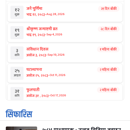
जनै पूर्णिमा
२१ दिन बाँकी
१२
-
भाद्र १२, २०८३
Aug 28, 2026
शुक्र
श्रीकृष्ण जन्माष्टमी व्रत
२८ दिन बाँकी
१९
-
भाद्र १९, २०८३
Sep 4, 2026
शुक्र
संविधान दिवस
१ महिना बाँकी
३
-
असोज ३, २०८३
Sep 19, 2026
शनि
घटस्थापना
२ महिना बाँकी
२५
-
असोज २५, २०८३
Oct 11, 2026
आइत
फूलपाती
२ महिना बाँकी
३१
-
असोज ३१ , २०८३
Oct 17, 2026
शनि
कार्तिक सङ्क्रान्ति
२ महिना बाँकी
१
सिफारिस
-
कार्तिक १, २०८३
Oct 18, 2026
आइत