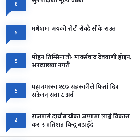
सुनचाँदीको मूल्य बढ्यो
८
मधेशमा भयको रोटी सेक्दै सीके राउत
५
मोहन तिम्सिनाजी- मार्क्सवाद देववाणी होइन,
५
अपव्याख्या नगरौं
महानगरका १८७ सहकारीले फिर्ता दिन
५
सकेनन् सवा ८ अर्ब
राजमार्ग दायाँबायाँका जग्गामा लाग्ने विकास
४
कर ५ प्रतिशत बिन्दु बढाइँदै