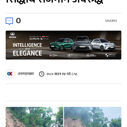
0
SHARES
अनलाइनखबर
२०८० साउन १४ गते ८:५८