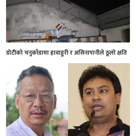
डोटीको चनुकाँडामा हावाहुरी र असिनापानीले ठूलो क्षति