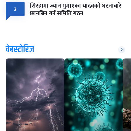
सिरहामा ज्यान गुमाएका यादवको घटनाबारे
३
छानबिन गर्न समिति गठन
वेबस्टोरिज