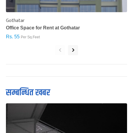
Gothatar
S
Office Space for Rent at Gothatar
H
Rs. 55
R
Per Sq.Feet
‹
›
सम्बन्धित खबर