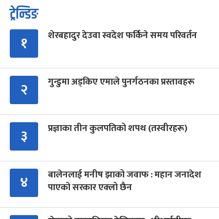
ट्रेन्डिङ
शेरबहादुर देउवा स्वदेश फर्किने समय परिवर्तन
१
गुन्डुमा अड्किए एमाले पुनर्गठनका प्रस्तावहरू
२
प्रज्ञाका तीन कुलपतिको शपथ (तस्वीरहरू)
३
बालेनलाई मनीष झाको जवाफ : महान जनादेश
४
पाएको सरकार एक्लो छैन