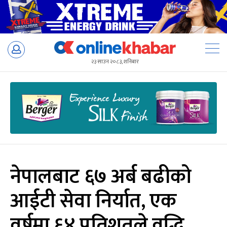
Skip
to
२३ साउन २०८३, शनिबार
content
नेपालबाट ६७ अर्ब बढीको
आईटी सेवा निर्यात, एक
वर्षमा ६४ प्रतिशतले वृद्धि