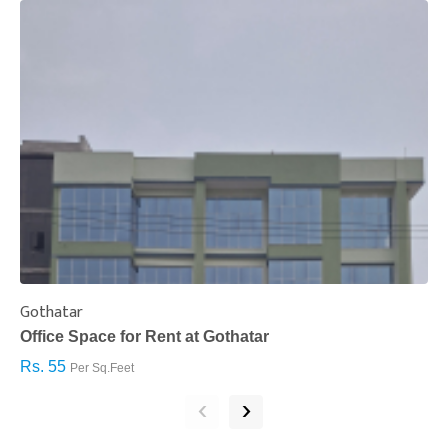
Gothatar
S
Office Space for Rent at Gothatar
H
Rs. 55
R
Per Sq.Feet
‹
›