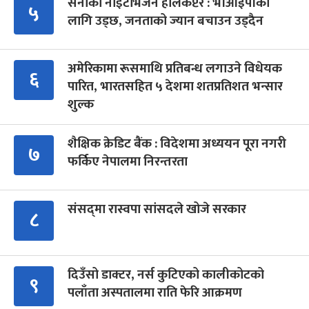
सेनाको नाइटभिजन हेलिकप्टर : भीआईपीका
५
लागि उड्छ, जनताको ज्यान बचाउन उड्दैन
अमेरिकामा रूसमाथि प्रतिबन्ध लगाउने विधेयक
६
पारित, भारतसहित ५ देशमा शतप्रतिशत भन्सार
शुल्क
शैक्षिक क्रेडिट बैंक : विदेशमा अध्ययन पूरा नगरी
७
फर्किए नेपालमा निरन्तरता
संसद्‍मा रास्वपा सांसदले खोजे सरकार
८
दिउँसो डाक्टर, नर्स कुटिएको कालीकोटको
९
पलाँता अस्पतालमा राति फेरि आक्रमण