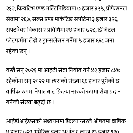
२१२, क्रियटिभ एण्ड मल्टिमिडियामा ७ हजार ३५५, प्रोफेसनल
सेवामा २६७, सेल्स एण्ड मार्केटिङ सपोर्टमा ३ हजार ३२६,
सफ्टवेयर विकास र प्रविधिमा १४ हजार ७२८, डिजिटल
प्लेटफर्ममा लेख्ने र ट्रान्सलेसन गर्नेमा ५ हजार ६६८ जना
रहेका छन् ।
यस्तै सन् २०२१ मा आईटी सेवा निर्यात गर्ने ४२ हजार ८४७
रहेकोमा सन् २०२२ मा त्यसको संख्या ६६ हजार पुगेको छ ।
वार्षिक रुपमा नेपालबाट फ्रिल्यान्सरको रुपमा सेवा प्रदान
गर्नेको संख्या बढ्दो छ ।
आईडीआईएसको अध्ययनमा फ्रिल्यान्सरले औषतमा वार्षिक
४ हजार ७२३ अमेरिक डलर अर्थात ६ लाख १३ हजार ९९०