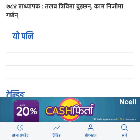
७८४ प्राध्यापक : तलब त्रिविमा बुझ्छन्, काम निजीमा
गर्छन्
यो पनि
ट्रेन्डिङ
२५० रुपैयाँको सामान किनेका उपभोक्ताले जिते
१
१० लाखको बम्पर उपहार
ताजा अपडेट
ट्रेन्डिङ
प्रोफाइल
सर्च
गुन्डुमा अड्किए एमाले पुनर्गठनका प्रस्तावहरू