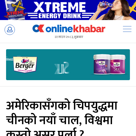
Skip
to
२२ साउन २०८३, शुक्रबार
content
अमेरिकासँगको चिपयुद्धमा
चीनको नयाँ चाल, विश्वमा
कस्तो असर पर्ला ?