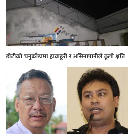
डोटीको चनुकाँडामा हावाहुरी र असिनापानीले ठूलो क्षति