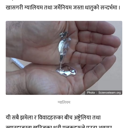
खासगरी ग्यालियम तथा जर्मेनियम जस्ता धातुको सन्दर्भमा ।
ग्यालियम
यी सबै झमेला र विवादहरुका बीच अष्ट्रेलिया तथा