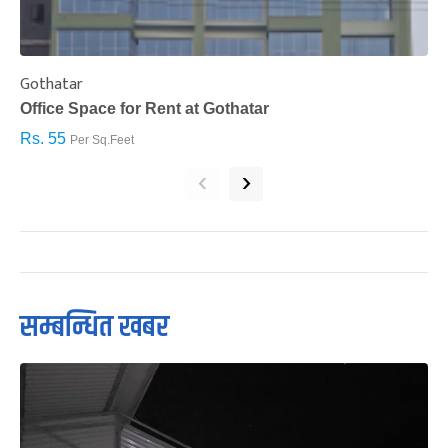
Gothatar
S
Office Space for Rent at Gothatar
H
Rs. 55
R
Per Sq.Feet
‹
›
सम्बन्धित खबर