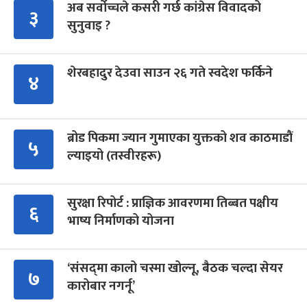
अब सर्वोच्चले कसरी गर्छ कांग्रेस विवादको
३
सुनुवाइ ?
शेरबहादुर देउवा साउन २६ गते स्वदेश फर्किने
४
ब्रोड पिकमा ज्यान गुमाएका युक्तको शव काठमाडौं
५
ल्याइयो (तस्वीरहरू)
सुरक्षा रिपोर्ट : प्राज्ञिक आवरणमा तिब्बत पक्षीय
६
भाष्य निर्माणको योजना
‘संसद्‍मा कालो चस्मा खोल्नू, बैठक चल्दा सेयर
७
कारोबार नगर्नू’