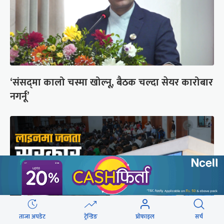
‘संसद्‍मा कालो चस्मा खोल्नू, बैठक चल्दा सेयर कारोबार
नगर्नू’
ताजा अपडेट
ट्रेन्डिङ
प्रोफाइल
सर्च