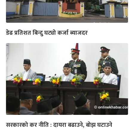
डेढ प्रतिशत बिन्दु घट्यो कर्जा ब्याजदर
सरकारको कर नीति : दायरा बढाउने, बोझ घटाउने