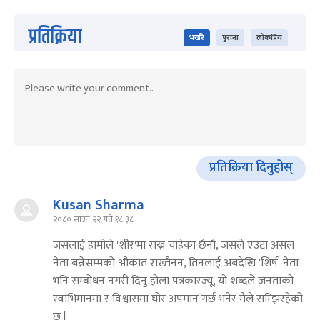
प्रतिक्रिया
भर्खरै
पुराना
लोकप्रिय
प्रतिक्रिया दिनुहोस्
Kusan Sharma
२०८० साउन २२ गते १८:३८
जसलाई हामीले 'शीर'मा राख्न चाहेका छैनौ, जसले एउटा असल
नेता बन्नेसम्मको औकात राख्तैनन, तिनलाई अबदेखि 'शिर्ष' नेता
भनि सम्बोधन नगरी दिनु होला पत्रकारज्यू, यो शब्दले जनताको
स्वाभिमानमा र विश्वासमा घोर अपमान गर्छ भनेर मैले सम्झिरहेको
छु l