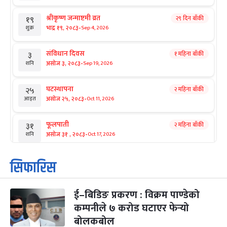
श्रीकृष्ण जन्माष्टमी व्रत
२९ दिन बाँकी
१९
-
भाद्र १९, २०८३
Sep 4, 2026
शुक्र
संविधान दिवस
१ महिना बाँकी
३
-
असोज ३, २०८३
Sep 19, 2026
शनि
घटस्थापना
२ महिना बाँकी
२५
-
असोज २५, २०८३
Oct 11, 2026
आइत
फूलपाती
२ महिना बाँकी
३१
-
असोज ३१ , २०८३
Oct 17, 2026
शनि
कार्तिक सङ्क्रान्ति
२ महिना बाँकी
१
सिफारिस
-
कार्तिक १, २०८३
Oct 18, 2026
आइत
ई–बिडिङ प्रकरण : विक्रम पाण्डेको
महानवमी
२ महिना बाँकी
३
-
कम्पनीले ७ करोड घटाएर फेर्‍यो
कार्तिक ३, २०८३
Oct 20, 2026
मंगल
बोलकबोल