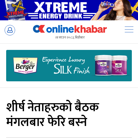
Skip
to
२१ साउन २०८३, बिहीबार
content
शीर्ष नेताहरुको बैठक
मंगलबार फेरि बस्ने