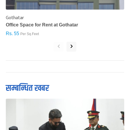
Gothatar
S
Office Space for Rent at Gothatar
H
Rs. 55
R
Per Sq.Feet
‹
›
सम्बन्धित खबर