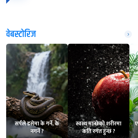
वेबस्टोरिज
सर्पले डसेमा के गर्ने, के
स्वस्थ मान्छेको शरीरमा
ए
नगर्ने ?
कति रगत हुन्छ ?