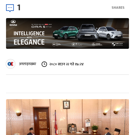
1
SHARES
अनलाइनखबर
२०८० साउन २२ गते १७:२४