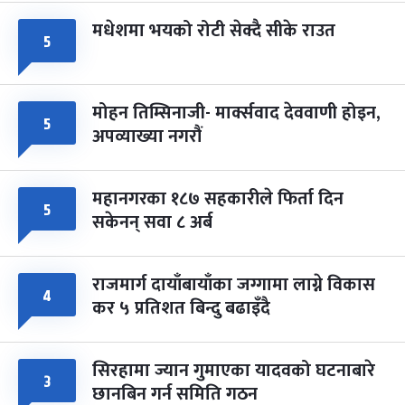
मधेशमा भयको रोटी सेक्दै सीके राउत
५
मोहन तिम्सिनाजी- मार्क्सवाद देववाणी होइन,
५
अपव्याख्या नगरौं
महानगरका १८७ सहकारीले फिर्ता दिन
५
सकेनन् सवा ८ अर्ब
राजमार्ग दायाँबायाँका जग्गामा लाग्ने विकास
४
कर ५ प्रतिशत बिन्दु बढाइँदै
सिरहामा ज्यान गुमाएका यादवको घटनाबारे
३
छानबिन गर्न समिति गठन