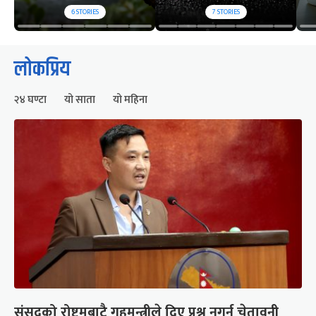
6
STORIES
7
STORIES
लोकप्रिय
२४ घण्टा
यो साता
यो महिना
संसद्को रोष्ट्रमबाटै गृहमन्त्रीले दिए प्रश्न नगर्न चेतावनी