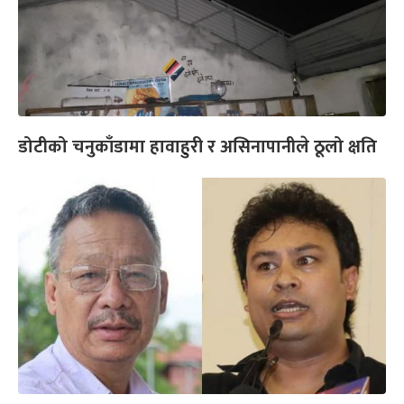
डोटीको चनुकाँडामा हावाहुरी र असिनापानीले ठूलो क्षति