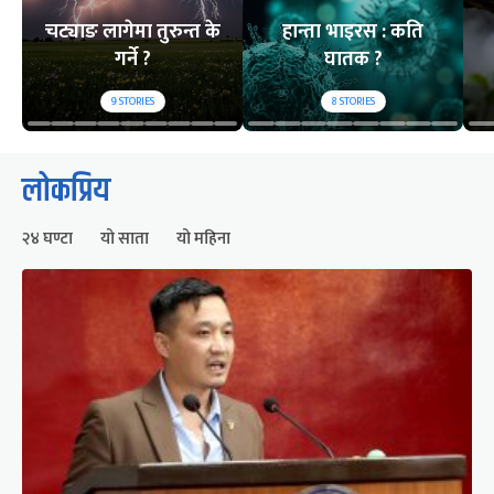
चट्याङ लागेमा तुरुन्त के
हान्ता भाइरस : कति
गर्ने ?
घातक ?
9
STORIES
8
STORIES
लोकप्रिय
२४ घण्टा
यो साता
यो महिना