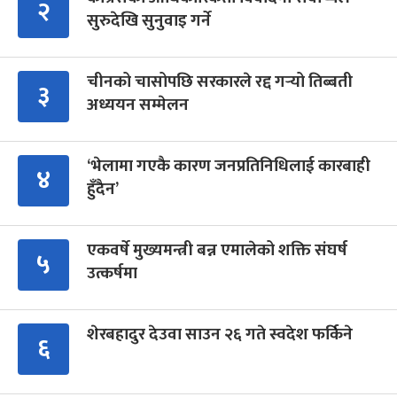
२
सुरुदेखि सुनुवाइ गर्ने
चीनको चासोपछि सरकारले रद्द गर्‍यो तिब्बती
३
अध्ययन सम्मेलन
‘भेलामा गएकै कारण जनप्रतिनिधिलाई कारबाही
४
हुँदैन’
एकवर्षे मुख्यमन्त्री बन्न एमालेको शक्ति संघर्ष
५
उत्कर्षमा
शेरबहादुर देउवा साउन २६ गते स्वदेश फर्किने
६