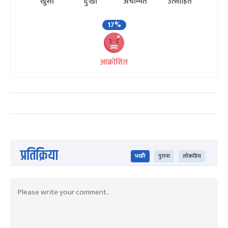
खुसी
दुःखी
अचम्मित
उत्साहित
17%
आक्रोशित
प्रतिक्रिया
भर्खरै
पुराना
लोकप्रिय