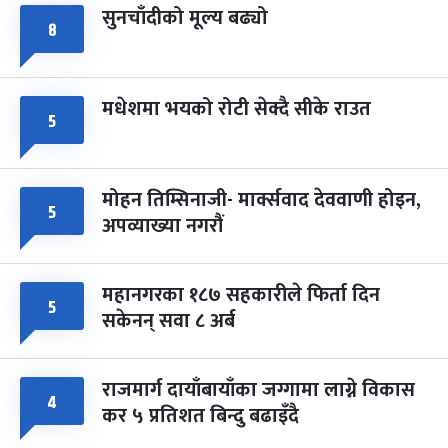
सुनचाँदीको मूल्य बढ्यो
८
मधेशमा भयको रोटी सेक्दै सीके राउत
५
मोहन तिम्सिनाजी- मार्क्सवाद देववाणी होइन,
५
अपव्याख्या नगरौं
महानगरका १८७ सहकारीले फिर्ता दिन
५
सकेनन् सवा ८ अर्ब
राजमार्ग दायाँबायाँका जग्गामा लाग्ने विकास
४
कर ५ प्रतिशत बिन्दु बढाइँदै