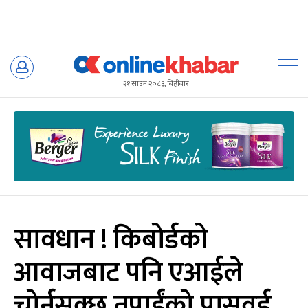
Skip
to
२१ साउन २०८३, बिहीबार
content
सावधान ! किबोर्डको
आवाजबाट पनि एआईले
चोर्नसक्छ तपाईंको पासवर्ड