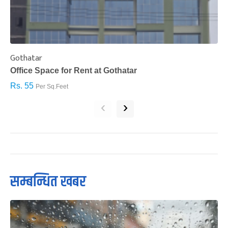
Gothatar
S
Office Space for Rent at Gothatar
H
Rs. 55
R
Per Sq.Feet
‹
›
सम्बन्धित खबर