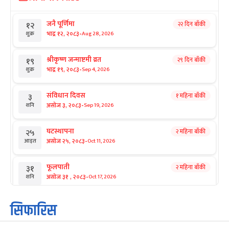
जनै पूर्णिमा
२२ दिन बाँकी
१२
-
भाद्र १२, २०८३
Aug 28, 2026
शुक्र
श्रीकृष्ण जन्माष्टमी व्रत
२९ दिन बाँकी
१९
-
भाद्र १९, २०८३
Sep 4, 2026
शुक्र
संविधान दिवस
१ महिना बाँकी
३
-
असोज ३, २०८३
Sep 19, 2026
शनि
घटस्थापना
२ महिना बाँकी
२५
-
असोज २५, २०८३
Oct 11, 2026
आइत
फूलपाती
२ महिना बाँकी
३१
-
असोज ३१ , २०८३
Oct 17, 2026
शनि
कार्तिक सङ्क्रान्ति
२ महिना बाँकी
१
सिफारिस
-
कार्तिक १, २०८३
Oct 18, 2026
आइत