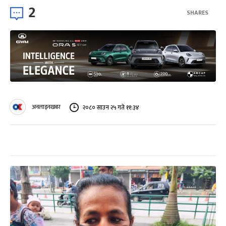
2
SHARES
अनलाइनखबर
२०८० साउन २५ गते ११:३४