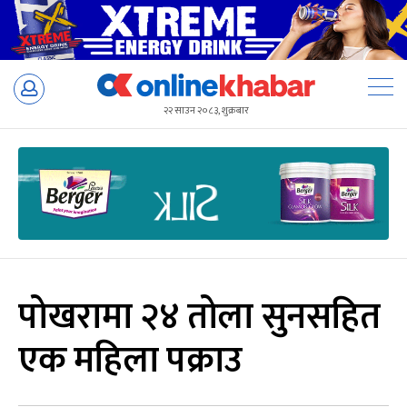
Skip
to
२२ साउन २०८३, शुक्रबार
content
पोखरामा २४ तोला सुनसहित
एक महिला पक्राउ