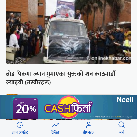
ब्रोड पिकमा ज्यान गुमाएका युक्तको शव काठमाडौं
ल्याइयो (तस्वीरहरू)
ताजा अपडेट
ट्रेन्डिङ
प्रोफाइल
सर्च