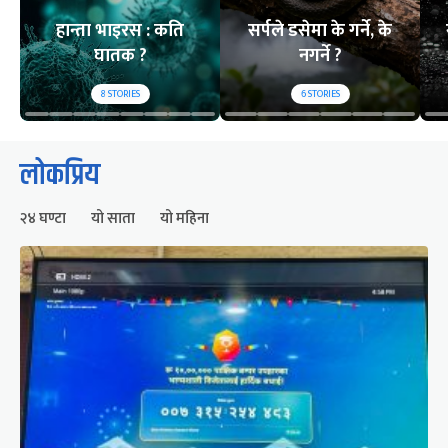
हान्ता भाइरस : कति
सर्पले डसेमा के गर्ने, के
घातक ?
नगर्ने ?
8
STORIES
6
STORIES
लोकप्रिय
२४ घण्टा
यो साता
यो महिना