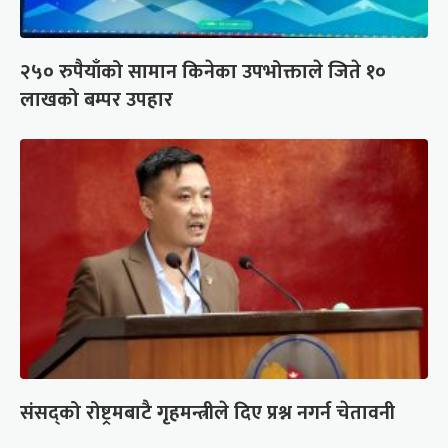
२५० रुपैयाँको सामान किनेका उपभोक्ताले जिते १०
लाखको बम्पर उपहार
संसद्को रोष्ट्रमबाटै गृहमन्त्रीले दिए प्रश्न नगर्न चेतावनी