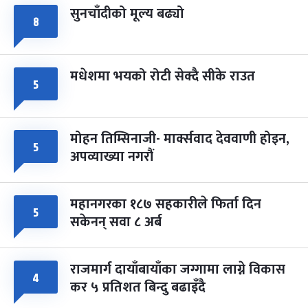
सुनचाँदीको मूल्य बढ्यो
८
मधेशमा भयको रोटी सेक्दै सीके राउत
५
मोहन तिम्सिनाजी- मार्क्सवाद देववाणी होइन,
५
अपव्याख्या नगरौं
महानगरका १८७ सहकारीले फिर्ता दिन
५
सकेनन् सवा ८ अर्ब
राजमार्ग दायाँबायाँका जग्गामा लाग्ने विकास
४
कर ५ प्रतिशत बिन्दु बढाइँदै