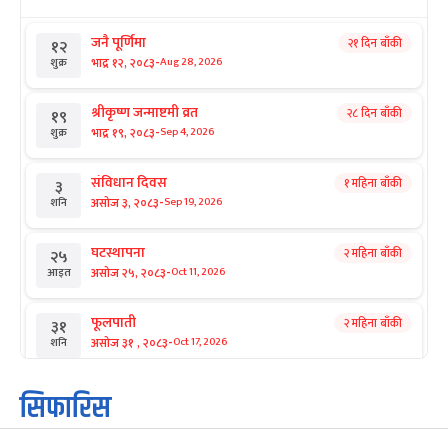
जनै पूर्णिमा
२१ दिन बाँकी
१२
-
भाद्र १२, २०८३
Aug 28, 2026
शुक्र
श्रीकृष्ण जन्माष्टमी व्रत
२८ दिन बाँकी
१९
-
भाद्र १९, २०८३
Sep 4, 2026
शुक्र
संविधान दिवस
१ महिना बाँकी
३
-
असोज ३, २०८३
Sep 19, 2026
शनि
घटस्थापना
२ महिना बाँकी
२५
-
असोज २५, २०८३
Oct 11, 2026
आइत
फूलपाती
२ महिना बाँकी
३१
-
असोज ३१ , २०८३
Oct 17, 2026
शनि
कार्तिक सङ्क्रान्ति
२ महिना बाँकी
१
सिफारिस
-
कार्तिक १, २०८३
Oct 18, 2026
आइत