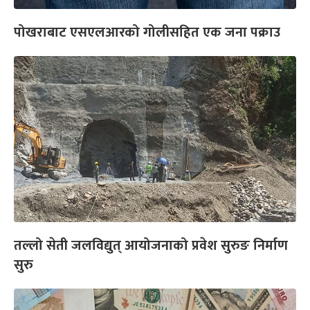
पोखराबाट एसएलआरको गोलीसहित एक जना पक्राउ
तल्लो सेती जलविद्युत् आयोजनाको प्रवेश सुरुङ निर्माण
सुरु