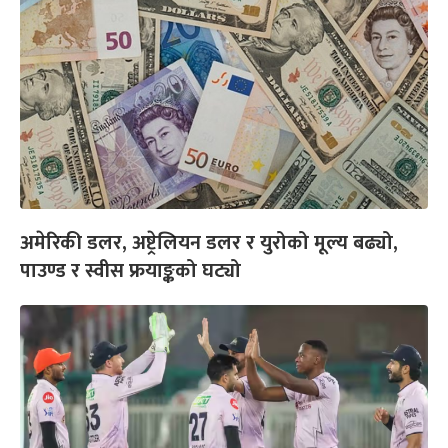
अमेरिकी डलर, अष्ट्रेलियन डलर र युरोको मूल्य बढ्यो,
पाउण्ड र स्वीस फ्रयाङ्कको घट्यो