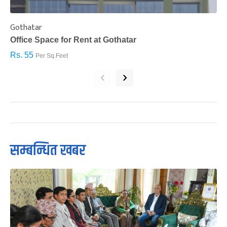
Gothatar
S
Office Space for Rent at Gothatar
H
Rs. 55
R
Per Sq.Feet
‹
›
सम्बन्धित खबर