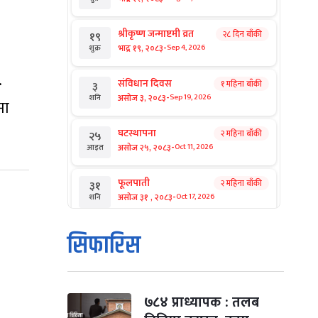
श्रीकृष्ण जन्माष्टमी व्रत
२८ दिन बाँकी
१९
-
भाद्र १९, २०८३
Sep 4, 2026
शुक्र
.
संविधान दिवस
१ महिना बाँकी
३
-
असोज ३, २०८३
Sep 19, 2026
शनि
मा
घटस्थापना
२ महिना बाँकी
२५
-
असोज २५, २०८३
Oct 11, 2026
आइत
फूलपाती
२ महिना बाँकी
३१
-
असोज ३१ , २०८३
Oct 17, 2026
शनि
कार्तिक सङ्क्रान्ति
२ महिना बाँकी
१
सिफारिस
-
कार्तिक १, २०८३
Oct 18, 2026
आइत
महानवमी
२ महिना बाँकी
३
-
कार्तिक ३, २०८३
Oct 20, 2026
मंगल
७८४ प्राध्यापक : तलब