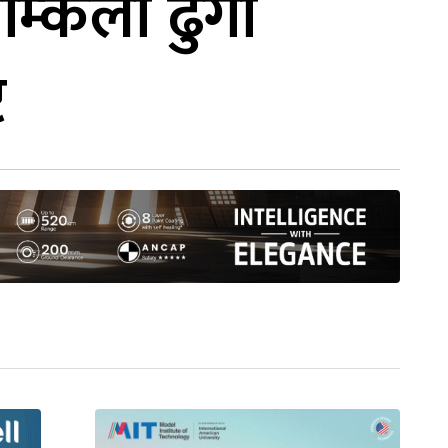
्किलो ढुंगा
ि