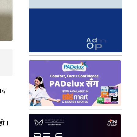
मद
हो ।