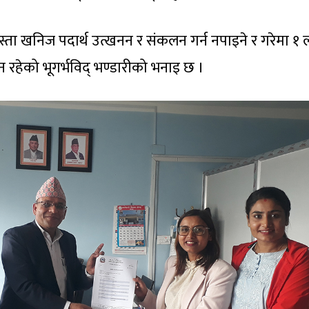
ता खनिज पदार्थ उत्खनन र संकलन गर्न नपाइने र गरेमा १
धान रहेको भूगर्भविद् भण्डारीको भनाइ छ ।