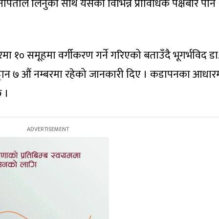
 नापतौल लिनुका साथै यसको विभिन्न प्राविधिक पक्षबारे पनि
१० समूहमा वर्गीकरण गर्ने गरिएको बताउँदै भूगर्भविद डा
्टान ७ औं नम्बरमा रहेको जानकारी दिए । कडापनका आधार
छ ।