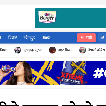
न
विचार
खेलकुद
अन्य
पात्रो
रतिष्ठान
पुरबहादुर गुरुङ
नाइट भिजन
नेपाली काँग्रेस