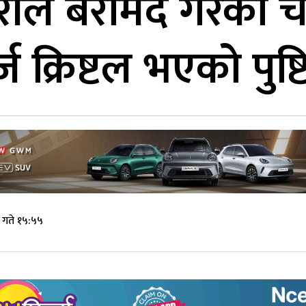
रीले बरामद गरेको चम
्ज क्रिष्टल भएको पुष्ट
गते १५:५५