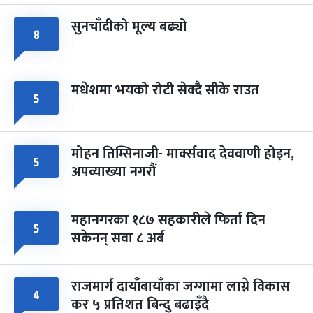
सुनचाँदीको मूल्य बढ्यो
८
मधेशमा भयको रोटी सेक्दै सीके राउत
५
मोहन तिम्सिनाजी- मार्क्सवाद देववाणी होइन,
५
अपव्याख्या नगरौं
महानगरका १८७ सहकारीले फिर्ता दिन
५
सकेनन् सवा ८ अर्ब
राजमार्ग दायाँबायाँका जग्गामा लाग्ने विकास
४
कर ५ प्रतिशत बिन्दु बढाइँदै