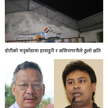
डोटीको चनुकाँडामा हावाहुरी र असिनापानीले ठूलो क्षति