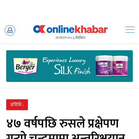
Skip
to
२१ साउन २०८३, बिहीबार
content
प्रविधि :
४७ वर्षपछि रुसले प्रक्षेपण
गर्‍यो चन्द्रमामा अन्तरिक्षयान