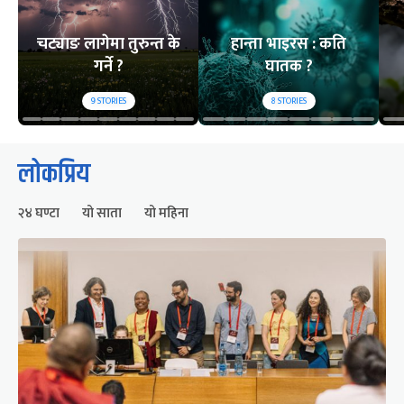
चट्याङ लागेमा तुरुन्त के
हान्ता भाइरस : कति
गर्ने ?
घातक ?
9
STORIES
8
STORIES
लोकप्रिय
२४ घण्टा
यो साता
यो महिना