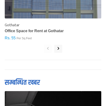
Gothatar
S
Office Space for Rent at Gothatar
H
Rs. 55
R
Per Sq.Feet
‹
›
सम्बन्धित खबर