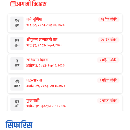
आगामी बिदाहरु
जनै पूर्णिमा
२२ दिन बाँकी
१२
-
भाद्र १२, २०८३
Aug 28, 2026
शुक्र
श्रीकृष्ण जन्माष्टमी व्रत
२९ दिन बाँकी
१९
-
भाद्र १९, २०८३
Sep 4, 2026
शुक्र
संविधान दिवस
१ महिना बाँकी
३
-
असोज ३, २०८३
Sep 19, 2026
शनि
घटस्थापना
२ महिना बाँकी
२५
-
असोज २५, २०८३
Oct 11, 2026
आइत
फूलपाती
२ महिना बाँकी
३१
-
असोज ३१ , २०८३
Oct 17, 2026
शनि
कार्तिक सङ्क्रान्ति
२ महिना बाँकी
१
सिफारिस
-
कार्तिक १, २०८३
Oct 18, 2026
आइत