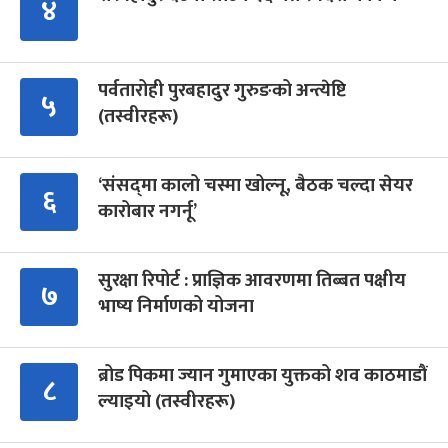
४
पर्वतारोही पुरबहादुर गुरुङको अन्त्येष्टि
५
(तस्वीरहरू)
‘संसद्‍मा कालो चस्मा खोल्नू, बैठक चल्दा सेयर
६
कारोबार नगर्नू’
सुरक्षा रिपोर्ट : प्राज्ञिक आवरणमा तिब्बत पक्षीय
७
भाष्य निर्माणको योजना
ब्रोड पिकमा ज्यान गुमाएका युक्तको शव काठमाडौं
८
ल्याइयो (तस्वीरहरू)