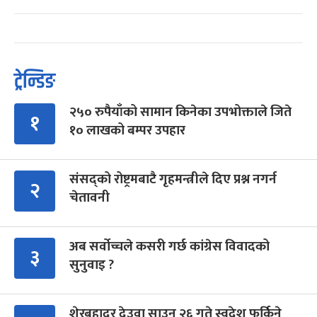
ट्रेन्डिङ
२५० रुपैयाँको सामान किनेका उपभोक्ताले जिते
१
१० लाखको बम्पर उपहार
संसद्को रोष्ट्रमबाटै गृहमन्त्रीले दिए प्रश्न नगर्न
२
चेतावनी
अब सर्वोच्चले कसरी गर्छ कांग्रेस विवादको
३
सुनुवाइ ?
शेरबहादुर देउवा साउन २६ गते स्वदेश फर्किने