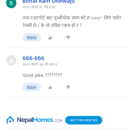
Bimal Ram Dhewaju
२०८० साउन २८ गते ६:१३
नया एअरपोर्ट बाट पृथ्वीचोक सम्म को रु ८००/- लिने गर्छन
टेक्सी ले / के यो उचित रकम हो र ?
Reply
666-666
२०८० साउन २७ गते २१:०८
Good joke. ????????
Reply
HOT PROPERTIES