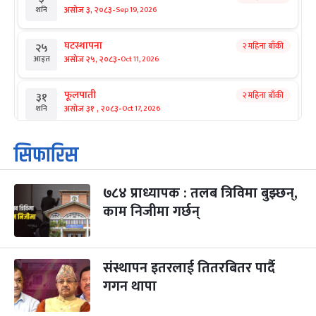
-
असोज ३, २०८३
Sep 19, 2026
शनि
घटस्थापना
२ महिना बाँकी
२५
-
असोज २५, २०८३
Oct 11, 2026
आइत
फूलपाती
२ महिना बाँकी
३१
-
असोज ३१ , २०८३
Oct 17, 2026
शनि
कार्तिक सङ्क्रान्ति
२ महिना बाँकी
१
सिफारिस
-
कार्तिक १, २०८३
Oct 18, 2026
आइत
७८४ प्राध्यापक : तलब त्रिविमा बुझ्छन्,
महानवमी
२ महिना बाँकी
३
-
काम निजीमा गर्छन्
कार्तिक ३, २०८३
Oct 20, 2026
मंगल
विजयादशमी
२ महिना बाँकी
४
-
कार्तिक ४, २०८३
Oct 21, 2026
बुध
संस्थापन इतरलाई तितरबितर पार्दै
गगन थापा
पापा‌ङ्कुशा एकादशी व्रत
२ महिना बाँकी
५
-
कार्तिक ५, २०८३
Oct 22, 2026
बिहि