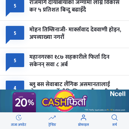
राजमार्ग दायाँबायाँका जग्गामा लाग्ने विकास
५
कर ५ प्रतिशत बिन्दु बढाइँदै
मोहन तिम्सिनाजी- मार्क्सवाद देववाणी होइन,
५
अपव्याख्या नगरौं
महानगरका १८७ सहकारीले फिर्ता दिन
५
सकेनन् सवा ८ अर्ब
ब्लु बस सेवाबाट लैंगिक असमानतालाई
४
प्रोत्साहन नगर्ने नीति लिएका हौं : मन्त्री बादी
वेबस्टोरिज
ताजा अपडेट
ट्रेन्डिङ
प्रोफाइल
सर्च