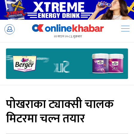
Skip
to
२२ साउन २०८३, शुक्रबार
content
पोखराका ट्याक्सी चालक
मिटरमा चल्न तयार