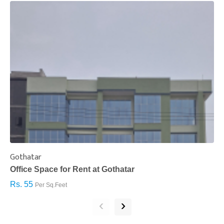
Gothatar
S
Office Space for Rent at Gothatar
H
Rs. 55
R
Per Sq.Feet
‹
›