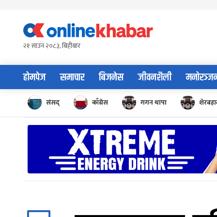
Skip
to
content
२१ साउन २०८३, बिहीबार
होमपेज
समाचार
बिजनेस
जीवनशैली
मनोरञ्ज
संसद्
काँग्रेस
गगन थापा
शेरबहाद