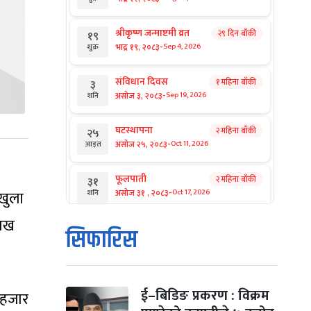
श्रीकृष्ण जन्माष्टमी व्रत
२९ दिन बाँकी
१९
-
भाद्र १९, २०८३
Sep 4, 2026
शुक्र
संविधान दिवस
१ महिना बाँकी
३
-
असोज ३, २०८३
Sep 19, 2026
शनि
घटस्थापना
२ महिना बाँकी
२५
-
असोज २५, २०८३
Oct 11, 2026
आइत
फूलपाती
२ महिना बाँकी
३१
-
खुला
असोज ३१ , २०८३
Oct 17, 2026
शनि
लाख
कार्तिक सङ्क्रान्ति
२ महिना बाँकी
१
सिफारिस
-
कार्तिक १, २०८३
Oct 18, 2026
आइत
महानवमी
२ महिना बाँकी
३
-
कार्तिक ३, २०८३
Oct 20, 2026
मंगल
ई–बिडिङ प्रकरण : विक्रम
 हजार