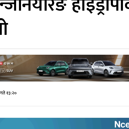
्जिनियरिङ हाइड्र
यो
गते १३:२०