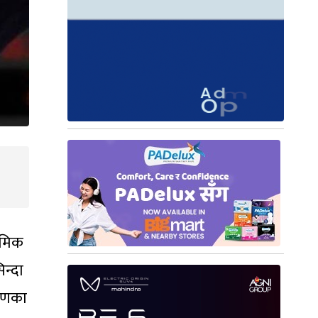
थमिक
न्दा
ारणका