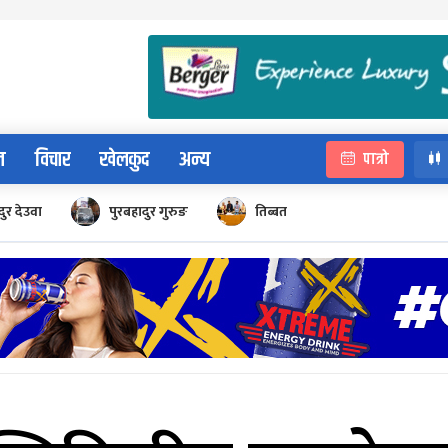
न
विचार
खेलकुद
अन्य
पात्रो
ुर देउवा
पुरबहादुर गुरुङ
तिब्बत