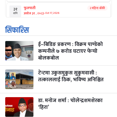
फूलपाती
२ महिना बाँकी
३१
-
असोज ३१ , २०८३
Oct 17, 2026
शनि
कार्तिक सङ्क्रान्ति
२ महिना बाँकी
१
सिफारिस
-
कार्तिक १, २०८३
Oct 18, 2026
आइत
ई–बिडिङ प्रकरण : विक्रम पाण्डेको
महानवमी
२ महिना बाँकी
३
-
कम्पनीले ७ करोड घटाएर फेर्‍यो
कार्तिक ३, २०८३
Oct 20, 2026
मंगल
बोलकबोल
विजयादशमी
२ महिना बाँकी
४
-
कार्तिक ४, २०८३
Oct 21, 2026
बुध
टेन्टमा उकुसमुकुस सुकुमवासी :
तत्काललाई ठिक, भविष्य अनिश्चित
पापा‌ङ्कुशा एकादशी व्रत
२ महिना बाँकी
५
-
कार्तिक ५, २०८३
Oct 22, 2026
बिहि
डा. मनोज शर्मा : चोलेन्द्रशमशेरका
कुकुर तिहार
३ महिना बाँकी
२२
-
कार्तिक २२, २०८३
Nov 8, 2026
आइत
‘हिरा’