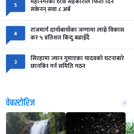
महानगरका १८७ सहकारीले फिर्ता दिन
५
सकेनन् सवा ८ अर्ब
राजमार्ग दायाँबायाँका जग्गामा लाग्ने विकास
४
कर ५ प्रतिशत बिन्दु बढाइँदै
सिरहामा ज्यान गुमाएका यादवको घटनाबारे
३
छानबिन गर्न समिति गठन
वेबस्टोरिज