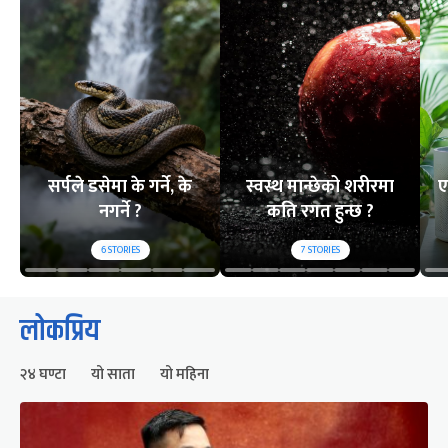
सर्पले डसेमा के गर्ने, के
स्वस्थ मान्छेको शरीरमा
ए
नगर्ने ?
कति रगत हुन्छ ?
6
STORIES
7
STORIES
लोकप्रिय
२४ घण्टा
यो साता
यो महिना