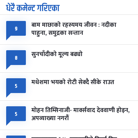
धेरै कमेन्ट गरिएका
पूर्णिमा व्रत
७ महिना बाँकी
७
-
चैत्र ७, २०८३
Mar 21, 2027
आइत
बाम माछाको रहस्यमय जीवन : नदीका
फागुपूर्णिमा
७ महिना बाँकी
८
९
पाहुना, समुद्रका सन्तान
-
चैत्र ८, २०८३
Mar 22, 2027
सोम
सुनचाँदीको मूल्य बढ्यो
८
मधेशमा भयको रोटी सेक्दै सीके राउत
५
मोहन तिम्सिनाजी- मार्क्सवाद देववाणी होइन,
५
अपव्याख्या नगरौं