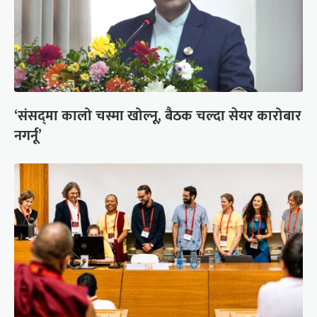
‘संसद्‍मा कालो चस्मा खोल्नू, बैठक चल्दा सेयर कारोबार
नगर्नू’