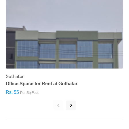
Gothatar
S
Office Space for Rent at Gothatar
H
Rs. 55
R
Per Sq.Feet
‹
›