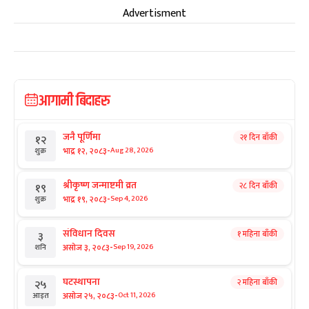
Advertisment
आगामी बिदाहरु
जनै पूर्णिमा
२१ दिन बाँकी
१२
-
भाद्र १२, २०८३
Aug 28, 2026
शुक्र
श्रीकृष्ण जन्माष्टमी व्रत
२८ दिन बाँकी
१९
-
भाद्र १९, २०८३
Sep 4, 2026
शुक्र
संविधान दिवस
१ महिना बाँकी
३
-
असोज ३, २०८३
Sep 19, 2026
शनि
घटस्थापना
२ महिना बाँकी
२५
-
असोज २५, २०८३
Oct 11, 2026
आइत