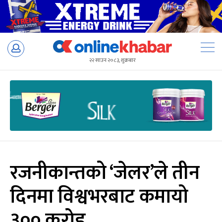
Skip
to
२२ साउन २०८३, शुक्रबार
content
रजनीकान्तको ‘जेलर’ले तीन
दिनमा विश्वभरबाट कमायो
३०० करोड