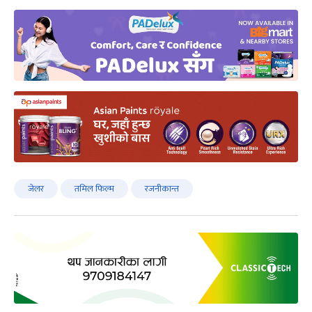
जेलर
तमिल फिल्म
रजनीकान्त