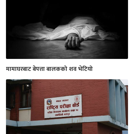
मामाघरबाट बेपत्ता बालकको शव भेटियो