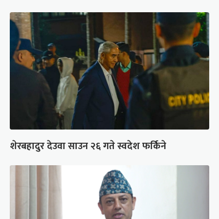
शेरबहादुर देउवा साउन २६ गते स्वदेश फर्किने