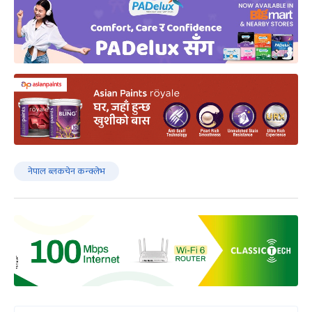
नेपाल ब्लकचेन कन्क्लेभ