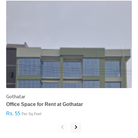
Gothatar
S
Office Space for Rent at Gothatar
H
Rs. 55
R
Per Sq.Feet
‹
›