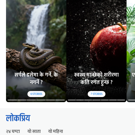
सर्पले डसेमा के गर्ने, के
स्वस्थ मान्छेको शरीरमा
ए
नगर्ने ?
कति रगत हुन्छ ?
6
STORIES
7
STORIES
लोकप्रिय
२४ घण्टा
यो साता
यो महिना