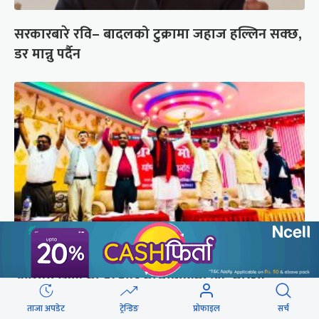
सरकारबारे रवि– बादलको टुक्रामा जहाज हल्लिन सक्छ,
डर मान्नु पर्दैन
अस्तित्व संकटमा परेपछि मोर्चाबन्दीमा जुटे मधेशी-
पहिचानवादी दल
ताजा अपडेट
ट्रेन्डिङ
प्रोफाइल
सर्च