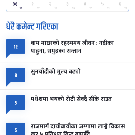
ग्याल्पो ल्होसार
७ महिना बाँकी
२५
३१
१
२
३
४
५
६
-
फाल्गुन २५, २०८३
Mar 9, 2027
मंगल
16
17
18
19
20
21
22
धेरै कमेन्ट गरिएका
पूर्णिमा व्रत
७ महिना बाँकी
७
-
चैत्र ७, २०८३
Mar 21, 2027
आइत
बाम माछाको रहस्यमय जीवन : नदीका
फागुपूर्णिमा
७ महिना बाँकी
८
१२
पाहुना, समुद्रका सन्तान
-
चैत्र ८, २०८३
Mar 22, 2027
सोम
सुनचाँदीको मूल्य बढ्यो
८
मधेशमा भयको रोटी सेक्दै सीके राउत
५
राजमार्ग दायाँबायाँका जग्गामा लाग्ने विकास
५
कर ५ प्रतिशत बिन्दु बढाइँदै