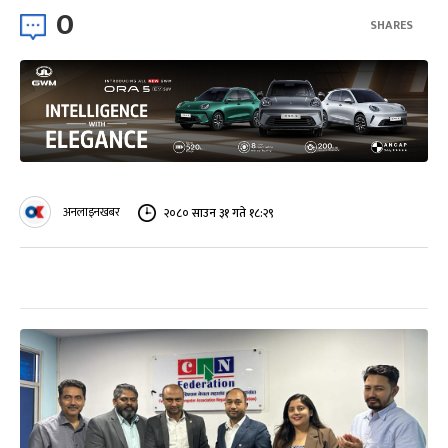
0
SHARES
अनलाइनखबर
२०८० साउन ३१ गते १८:२९