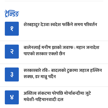
ट्रेन्डिङ
शेरबहादुर देउवा स्वदेश फर्किने समय परिवर्तन
१
बालेनलाई मनीष झाको जवाफ : महान जनादेश
२
पाएको सरकार एक्लो छैन
सरकारबारे रवि– बादलको टुक्रामा जहाज हल्लिन
३
सक्छ, डर मान्नु पर्दैन
अस्तित्व संकटमा परेपछि मोर्चाबन्दीमा जुटे
४
मधेशी-पहिचानवादी दल