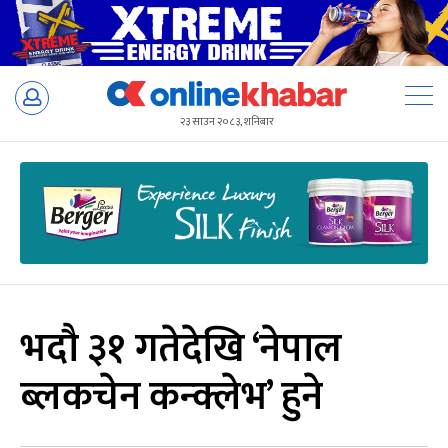
Skip
to
२३ साउन २०८३, शनिबार
content
भदौ ३१ गतेदेखि ‘नेपाल
ब्लकचेन कन्क्लेभ’ हुने