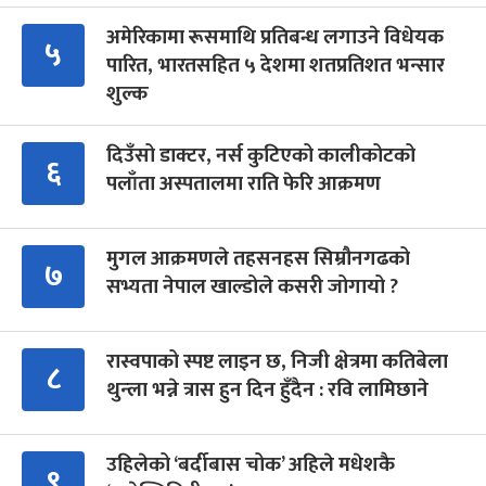
अमेरिकामा रूसमाथि प्रतिबन्ध लगाउने विधेयक
५
पारित, भारतसहित ५ देशमा शतप्रतिशत भन्सार
शुल्क
दिउँसो डाक्टर, नर्स कुटिएको कालीकोटको
६
पलाँता अस्पतालमा राति फेरि आक्रमण
मुगल आक्रमणले तहसनहस सिम्रौनगढको
७
सभ्यता नेपाल खाल्डोले कसरी जोगायो ?
रास्वपाको स्पष्ट लाइन छ, निजी क्षेत्रमा कतिबेला
८
थुन्ला भन्ने त्रास हुन दिन हुँदैन : रवि लामिछाने
उहिलेको ‘बर्दीबास चोक’ अहिले मधेशकै
९