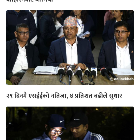
२९ दिनमै एसईईको नतिजा, ४ प्रतिशत बढीले सुधार