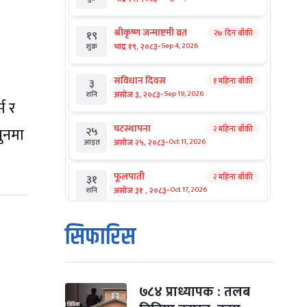
श्रीकृष्ण जन्माष्टमी व्रत
२७ दिन बाँकी
१९
-
भाद्र १९, २०८३
Sep 4, 2026
शुक्र
संविधान दिवस
१ महिना बाँकी
३
-
असोज ३, २०८३
Sep 19, 2026
शनि
म र
घटस्थापना
२ महिना बाँकी
२५
नुनमा
-
असोज २५, २०८३
Oct 11, 2026
आइत
फूलपाती
२ महिना बाँकी
३१
-
असोज ३१ , २०८३
Oct 17, 2026
शनि
कार्तिक सङ्क्रान्ति
२ महिना बाँकी
१
सिफारिस
-
कार्तिक १, २०८३
Oct 18, 2026
आइत
महानवमी
२ महिना बाँकी
३
-
कार्तिक ३, २०८३
Oct 20, 2026
मंगल
७८४ प्राध्यापक : तलब