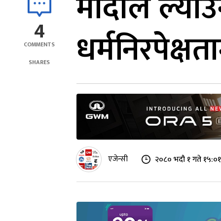
मोदीले ल्याउ
4
धर्मनिरपेक्ष
COMMENTS
SHARES
एजेन्सी
२०८० भदौ १ गते १५:०१