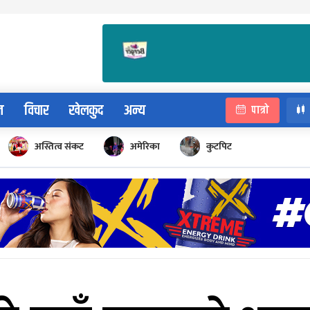
न
विचार
खेलकुद
अन्य
पात्रो
अस्तित्व संकट
अमेरिका
कुटपिट