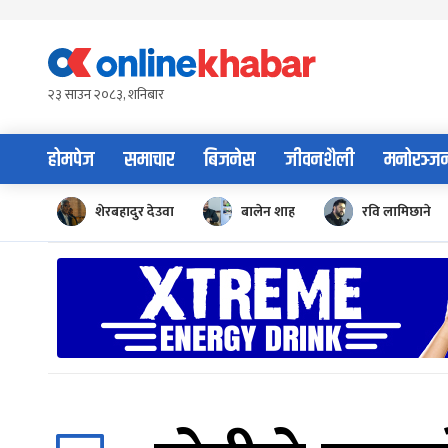
Skip
to
content
२३ साउन २०८३, शनिबार
होमपेज
समाचार
बिजनेस
जीवनशैली
मनोरञ्ज
शेरबहादुर देउवा
बालेन शाह
रवि लामिछाने