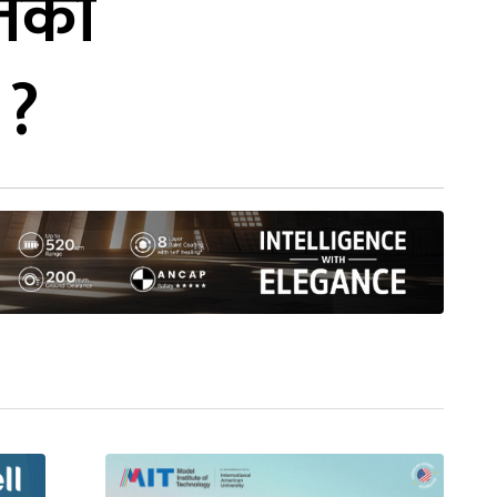
रतको
 ?