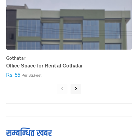
Gothatar
S
Office Space for Rent at Gothatar
H
Rs. 55
R
Per Sq.Feet
‹
›
सम्बन्धित खबर