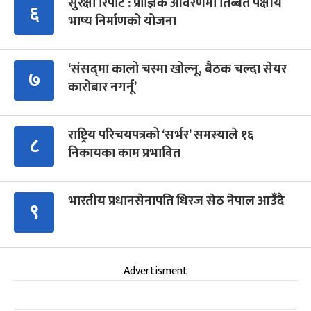
सुरक्षा रिपोर्ट : प्राज्ञिक आवरणमा तिब्बत पक्षीय
६
भाष्य निर्माणको योजना
‘संसद्‍मा कालो चस्मा खोल्नू, बैठक चल्दा सेयर
७
कारोबार नगर्नू’
राष्ट्रिय परिचयपत्रको ‘सर्भर’ समस्याले १६
८
निकायका काम प्रभावित
भारतीय प्रधानसेनापति धिरज सेठ नेपाल आउँदै
९
Advertisment