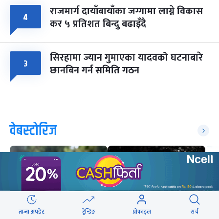
राजमार्ग दायाँबायाँका जग्गामा लाग्ने विकास
४
कर ५ प्रतिशत बिन्दु बढाइँदै
सिरहामा ज्यान गुमाएका यादवको घटनाबारे
३
छानबिन गर्न समिति गठन
वेबस्टोरिज
ताजा अपडेट
ट्रेन्डिङ
प्रोफाइल
सर्च