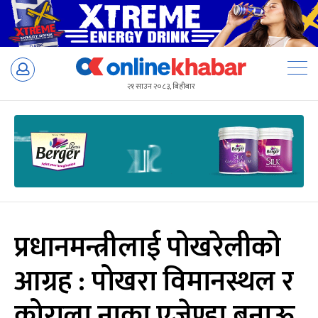
Skip
to
२१ साउन २०८३, बिहीबार
content
प्रधानमन्त्रीलाई पोखरेलीको
आग्रह : पोखरा विमानस्थल र
कोराला नाका एजेण्डा बनाऊ