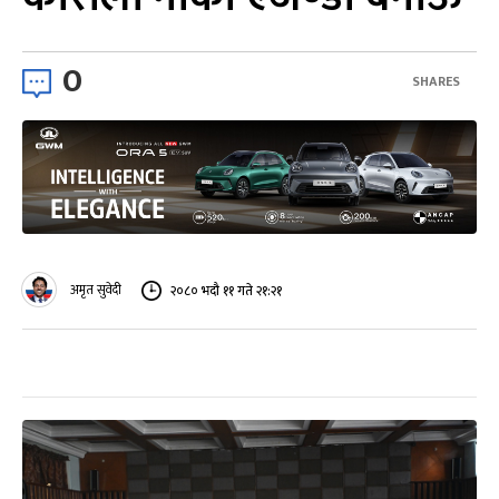
0
SHARES
अमृत सुवेदी
२०८० भदौ ११ गते २१:२१