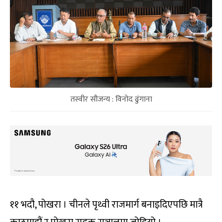
तस्वीर सौजन्य : विनोद ढुंगाना
११ भदौ, पोखरा । चीनले पृथ्वी राजमार्ग बनाइदिएपछि मात्रै