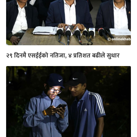
२९ दिनमै एसईईको नतिजा, ४ प्रतिशत बढीले सुधार