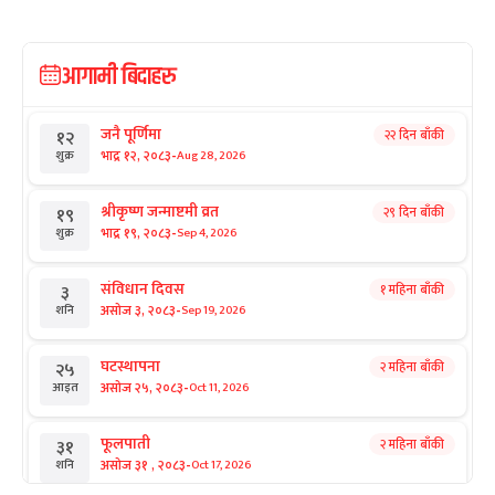
आगामी बिदाहरु
जनै पूर्णिमा
२२ दिन बाँकी
१२
-
भाद्र १२, २०८३
Aug 28, 2026
शुक्र
श्रीकृष्ण जन्माष्टमी व्रत
२९ दिन बाँकी
१९
-
भाद्र १९, २०८३
Sep 4, 2026
शुक्र
संविधान दिवस
१ महिना बाँकी
३
-
असोज ३, २०८३
Sep 19, 2026
शनि
घटस्थापना
२ महिना बाँकी
२५
-
असोज २५, २०८३
Oct 11, 2026
आइत
फूलपाती
२ महिना बाँकी
३१
-
असोज ३१ , २०८३
Oct 17, 2026
शनि