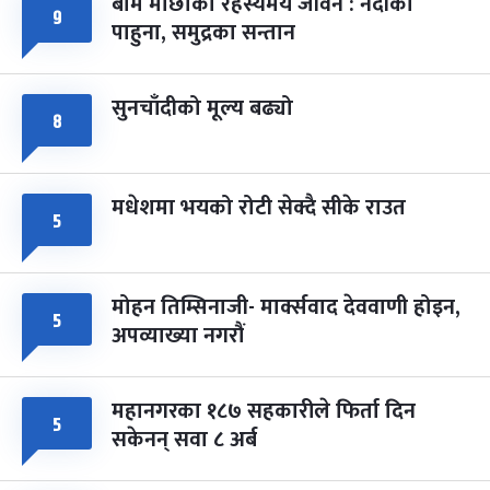
बाम माछाको रहस्यमय जीवन : नदीका
फागुपूर्णिमा
७ महिना बाँकी
८
९
पाहुना, समुद्रका सन्तान
-
चैत्र ८, २०८३
Mar 22, 2027
सोम
सुनचाँदीको मूल्य बढ्यो
८
मधेशमा भयको रोटी सेक्दै सीके राउत
५
मोहन तिम्सिनाजी- मार्क्सवाद देववाणी होइन,
५
अपव्याख्या नगरौं
महानगरका १८७ सहकारीले फिर्ता दिन
५
सकेनन् सवा ८ अर्ब