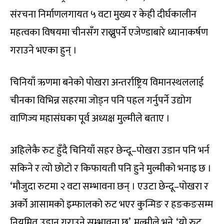
संरचना निर्माणलगायत ५ वटा मुख्य र केही दीर्घकालीन
महत्वका विषयमा चीनसँग राख्नुपर्ने एजेण्डाबारे ध्यानाकर्षण
गराउने भएका हुन् ।
चिनियाँ ऋणमा बनेको पोखरा अन्तर्राष्ट्रिय विमानस्थललाई
चीनका विभिन्न सहरमा जोड्न पनि पहल गर्नुपर्ने उद्योग
वाणिज्य महासंघका पूर्व अध्यक्ष मुल्मीले बताए ।
अहिलेकै रुट हुँदै चिनियाँ सहर छेन्दू–पोखरा उडान पनि भर्न
सकिने र त्यो छोटो र किफायती पनि हुने मुल्मीको भनाइ छ ।
‘मौजुदा रुटमा २ वटा सम्भावना छन् । एउटा छेन्दू–पोखरा र
अर्को आसामको इम्फालको रुट भएर कुन्मिङ र हङकङसम्म
नियमित उडान गराउने सम्भावना छ’, मुल्मीले भने, ‘यो रुट