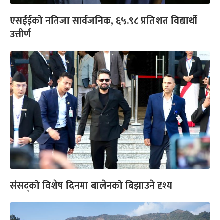
एसईईको नतिजा सार्वजनिक, ६५.९८ प्रतिशत विद्यार्थी
उत्तीर्ण
संसद्को विशेष दिनमा बालेनको बिझाउने दृश्य