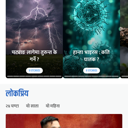
चट्याङ लागेमा तुरुन्त के
हान्ता भाइरस : कति
गर्ने ?
घातक ?
9
STORIES
8
STORIES
लोकप्रिय
२४ घण्टा
यो साता
यो महिना