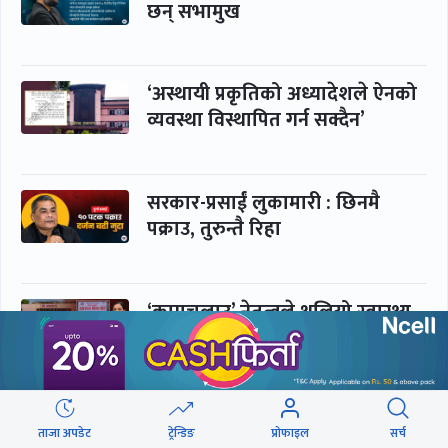
छन् सभामुख
‘अस्थायी प्रकृतिको अध्यादेशले ऐनको
व्यवस्था विस्थापित गर्न सक्दैन’
सरकार-प्रसाईं लुकामारी : छिनमै
पक्राउ, तुरुन्तै रिहा
‘कामचलाउ’ नेतृत्वले थलियो स्वास्थ्य
क्षेत्र
पूर्णबहादुर-शेखर : पार्टी सभापति
ताजा अपडेट
ट्रेन्डिङ
प्रोफाइल
सर्च
ताक्थे, विभाजनको संघारमा