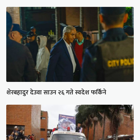
शेरबहादुर देउवा साउन २६ गते स्वदेश फर्किने