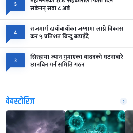
महानगरका १८७ सहकारीले फिर्ता दिन
५
सकेनन् सवा ८ अर्ब
राजमार्ग दायाँबायाँका जग्गामा लाग्ने विकास
४
कर ५ प्रतिशत बिन्दु बढाइँदै
सिरहामा ज्यान गुमाएका यादवको घटनाबारे
३
छानबिन गर्न समिति गठन
वेबस्टोरिज