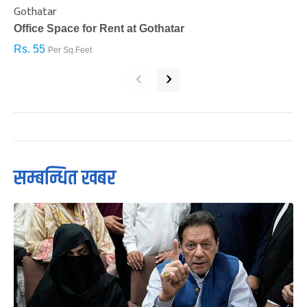
Gothatar
S
Office Space for Rent at Gothatar
H
Rs. 55
R
Per Sq.Feet
‹
›
सम्बन्धित खबर