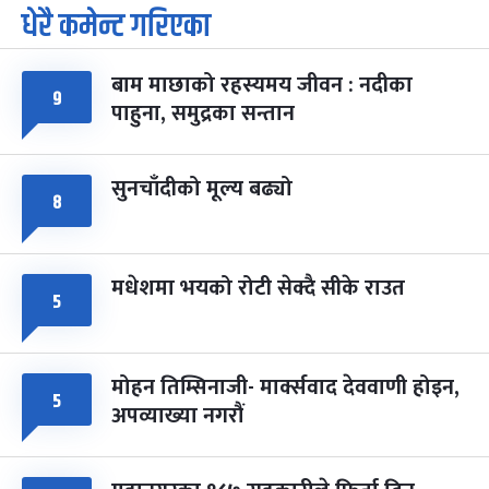
धेरै कमेन्ट गरिएका
पूर्णिमा व्रत
७ महिना बाँकी
७
-
चैत्र ७, २०८३
Mar 21, 2027
आइत
बाम माछाको रहस्यमय जीवन : नदीका
९
फागुपूर्णिमा
७ महिना बाँकी
८
पाहुना, समुद्रका सन्तान
-
चैत्र ८, २०८३
Mar 22, 2027
सोम
सुनचाँदीको मूल्य बढ्यो
८
मधेशमा भयको रोटी सेक्दै सीके राउत
५
मोहन तिम्सिनाजी- मार्क्सवाद देववाणी होइन,
५
अपव्याख्या नगरौं