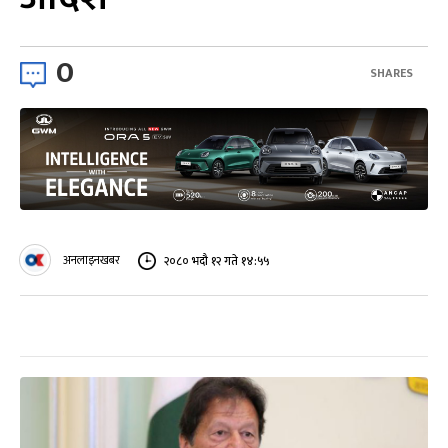
0
SHARES
अनलाइनखबर
२०८० भदौ १२ गते १४:५५