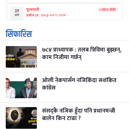
फूलपाती
२ महिना बाँकी
३१
-
असोज ३१ , २०८३
Oct 17, 2026
शनि
कार्तिक सङ्क्रान्ति
२ महिना बाँकी
१
सिफारिस
-
कार्तिक १, २०८३
Oct 18, 2026
आइत
७८४ प्राध्यापक : तलब त्रिविमा बुझ्छन्,
महानवमी
२ महिना बाँकी
३
-
काम निजीमा गर्छन्
कार्तिक ३, २०८३
Oct 20, 2026
मंगल
विजयादशमी
२ महिना बाँकी
४
-
कार्तिक ४, २०८३
Oct 21, 2026
बुध
ओली नेकपासँग नजिकिँदा सशंकित
कांग्रेस
पापा‌ङ्कुशा एकादशी व्रत
२ महिना बाँकी
५
-
कार्तिक ५, २०८३
Oct 22, 2026
बिहि
संसद्कै नजिक हुँदा पनि प्रधानमन्त्री
कुकुर तिहार
३ महिना बाँकी
२२
-
कार्तिक २२, २०८३
बालेन किन टाढा ?
Nov 8, 2026
आइत