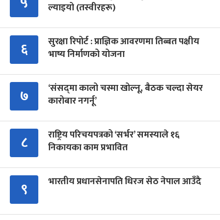
५
ल्याइयो (तस्वीरहरू)
सुरक्षा रिपोर्ट : प्राज्ञिक आवरणमा तिब्बत पक्षीय
६
भाष्य निर्माणको योजना
‘संसद्‍मा कालो चस्मा खोल्नू, बैठक चल्दा सेयर
७
कारोबार नगर्नू’
राष्ट्रिय परिचयपत्रको ‘सर्भर’ समस्याले १६
८
निकायका काम प्रभावित
भारतीय प्रधानसेनापति धिरज सेठ नेपाल आउँदै
९