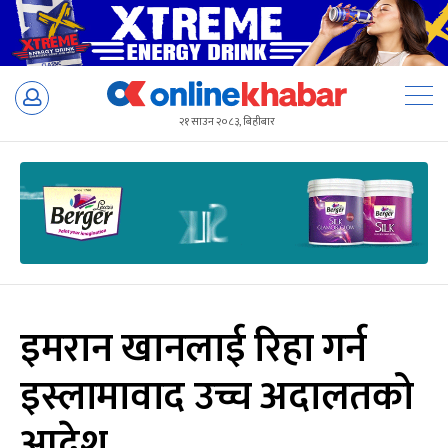
Skip
to
२१ साउन २०८३, बिहीबार
content
इमरान खानलाई रिहा गर्न
इस्लामावाद उच्च अदालतको
आदेश