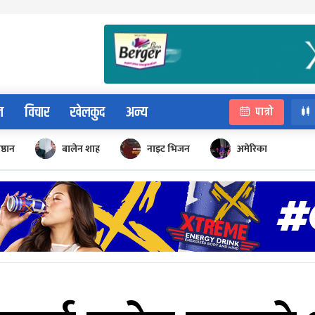
न
विचार
खेलकुद
अन्य
पात्रो
िष्ठान
बालेन शाह
नाइट भिजन
अमेरिका