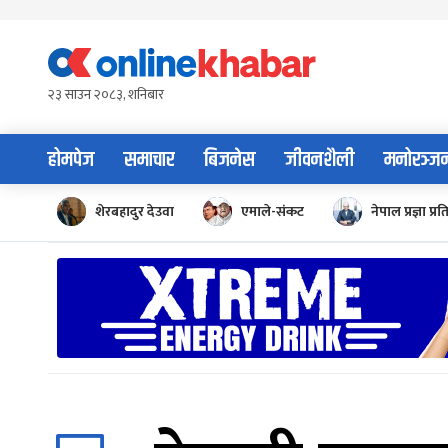
Skip
to
content
२३ साउन २०८३, शनिबार
होमपेज
समाचार
बिजनेस
जीवनशैली
मनोरञ्ज
शेरबहादुर देउवा
एमाले-संकट
नेपाल प्रज्ञा प्रत