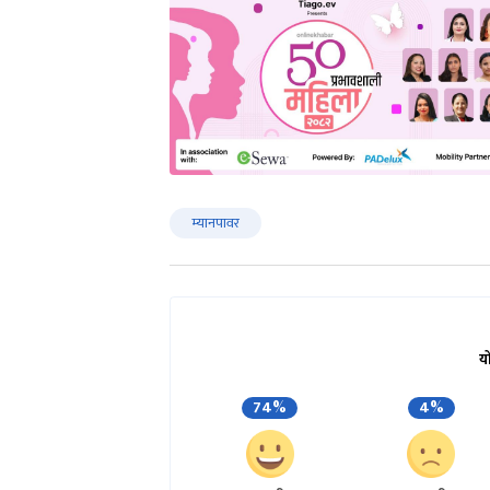
म्यानपावर
य
74%
4%