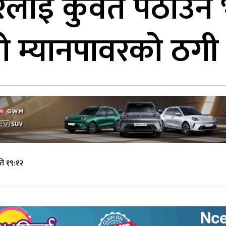
रलाई कुवेत पठाउने भ
ो म्यानपावरको ठगी 
े १९:१२