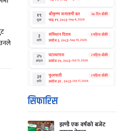
ुपमा
श्रीकृष्ण जन्माष्टमी व्रत
२७ दिन बाँकी
१९
-
भाद्र १९, २०८३
Sep 4, 2026
शुक्र
ुट
संविधान दिवस
१ महिना बाँकी
३
-
असोज ३, २०८३
Sep 19, 2026
शनि
 उनले
घटस्थापना
२ महिना बाँकी
२५
-
असोज २५, २०८३
Oct 11, 2026
आइत
फूलपाती
२ महिना बाँकी
३१
-
असोज ३१ , २०८३
Oct 17, 2026
शनि
कार्तिक सङ्क्रान्ति
२ महिना बाँकी
१
सिफारिस
-
कार्तिक १, २०८३
Oct 18, 2026
आइत
महानवमी
२ महिना बाँकी
३
-
कार्तिक ३, २०८३
Oct 20, 2026
मंगल
झण्डै एक वर्षको बजेट