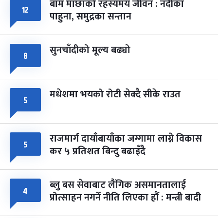
बाम माछाको रहस्यमय जीवन : नदीका
फागुपूर्णिमा
७ महिना बाँकी
८
१२
पाहुना, समुद्रका सन्तान
-
चैत्र ८, २०८३
Mar 22, 2027
सोम
सुनचाँदीको मूल्य बढ्यो
८
मधेशमा भयको रोटी सेक्दै सीके राउत
५
राजमार्ग दायाँबायाँका जग्गामा लाग्ने विकास
५
कर ५ प्रतिशत बिन्दु बढाइँदै
ब्लु बस सेवाबाट लैंगिक असमानतालाई
४
प्रोत्साहन नगर्ने नीति लिएका हौं : मन्त्री बादी