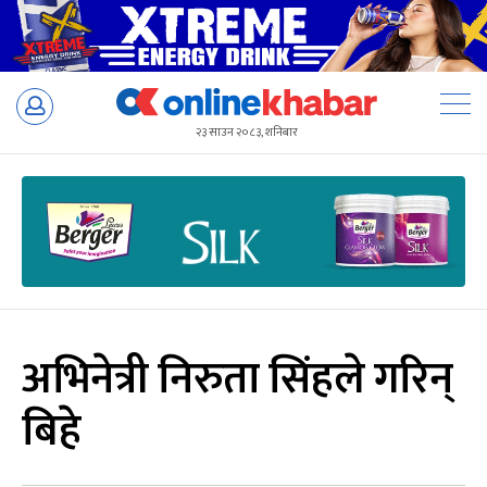
Skip
to
२३ साउन २०८३, शनिबार
content
अभिनेत्री निरुता सिंहले गरिन्
बिहे