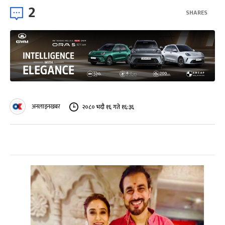
2
SHARES
अनलाइनखबर
२०८० भदौ १६ गते १६:३६