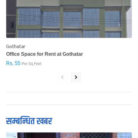
Gothatar
S
Office Space for Rent at Gothatar
H
Rs. 55
R
Per Sq.Feet
‹
›
सम्बन्धित खबर