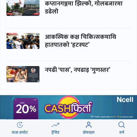
कप्तानगञ्जमा झिल्को, गोलबजारमा
डढेलो
आकस्मिक कक्ष चिकित्सकमाथि
हातपातको ‘हटस्पट’
नपढी ‘पास’, नपढाइ ‘गुणस्तर’
समाचार
बिजनेस
समाज
बजार
विचार/ब्लग
पर्यटन
ताजा अपडेट
ट्रेन्डिङ
प्रोफाइल
सर्च