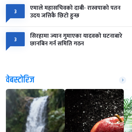
एमाले महासचिवको दाबी- रास्वपाको पतन
३
उदय जत्तिकै छिटो हुन्छ
सिरहामा ज्यान गुमाएका यादवको घटनाबारे
३
छानबिन गर्न समिति गठन
वेबस्टोरिज