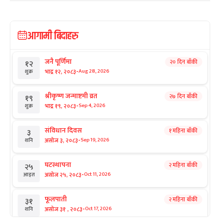
आगामी बिदाहरु
जनै पूर्णिमा
२० दिन बाँकी
१२
-
भाद्र १२, २०८३
Aug 28, 2026
शुक्र
श्रीकृष्ण जन्माष्टमी व्रत
२७ दिन बाँकी
१९
-
भाद्र १९, २०८३
Sep 4, 2026
शुक्र
संविधान दिवस
१ महिना बाँकी
३
-
असोज ३, २०८३
Sep 19, 2026
शनि
घटस्थापना
२ महिना बाँकी
२५
-
असोज २५, २०८३
Oct 11, 2026
आइत
फूलपाती
२ महिना बाँकी
३१
-
असोज ३१ , २०८३
Oct 17, 2026
शनि