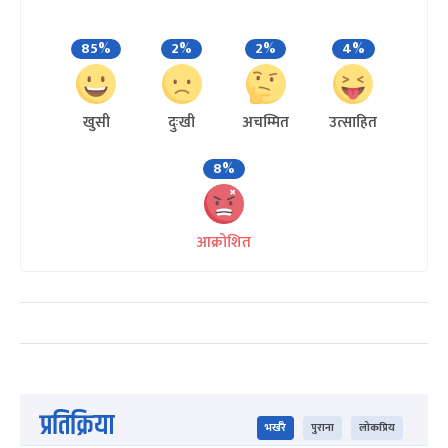
85%
2%
2%
4%
खुसी
दुःखी
अचम्मित
उत्साहित
8%
आक्रोशित
प्रतिक्रिया
भर्खरै
पुराना
लोकप्रिय