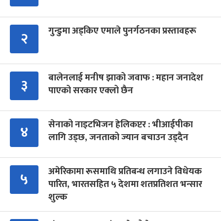
गुन्डुमा अड्किए एमाले पुनर्गठनका प्रस्तावहरू
२
बालेनलाई मनीष झाको जवाफ : महान जनादेश
३
पाएको सरकार एक्लो छैन
सेनाको नाइटभिजन हेलिकप्टर : भीआईपीका
४
लागि उड्छ, जनताको ज्यान बचाउन उड्दैन
अमेरिकामा रूसमाथि प्रतिबन्ध लगाउने विधेयक
५
पारित, भारतसहित ५ देशमा शतप्रतिशत भन्सार
शुल्क