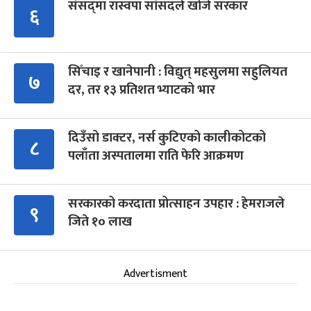
संसद्‍मा रास्वपा सांसदले खोजे सरकार
६
सिँचाइ र खानेपानी : विद्युत् महसुलमा सहुलियत
७
दर, तर १३ प्रतिशत भ्याटको भार
दिउँसो डाक्टर, नर्स कुटिएको कालीकोटको
८
पलाँता अस्पतालमा राति फेरि आक्रमण
सरकारको करदाता प्रोत्साहन उपहार : हेमराजले
९
जिते १० लाख
Advertisment