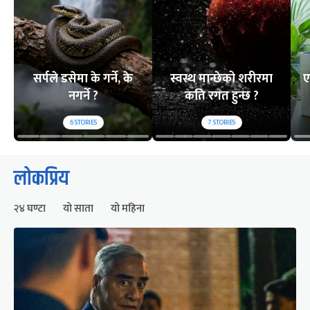
सर्पले डसेमा के गर्ने, के
स्वस्थ मान्छेको शरीरमा
ए
नगर्ने ?
कति रगत हुन्छ ?
6
STORIES
7
STORIES
लोकप्रिय
२४ घण्टा
यो साता
यो महिना