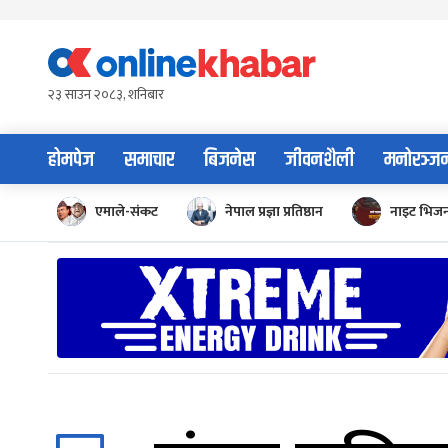
Skip
to
content
२३ साउन २०८३, शनिबार
होमपेज
समाचार
बिजनेस
जीवनशैली
मनोरञ्ज
एमाले-संकट
नेपाल प्रज्ञा प्रतिष्ठान
नाइट भिज