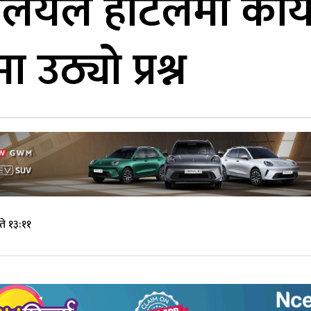
यले होटलमा कार्यक
उठ्यो प्रश्न
े १३:११