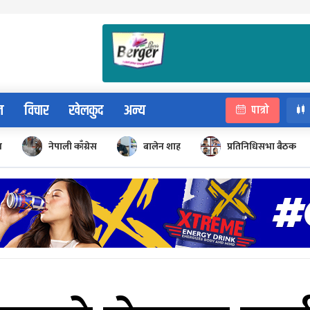
न
विचार
खेलकुद
अन्य
पात्रो
न
नेपाली काँग्रेस
बालेन शाह
प्रतिनिधिसभा बैठक