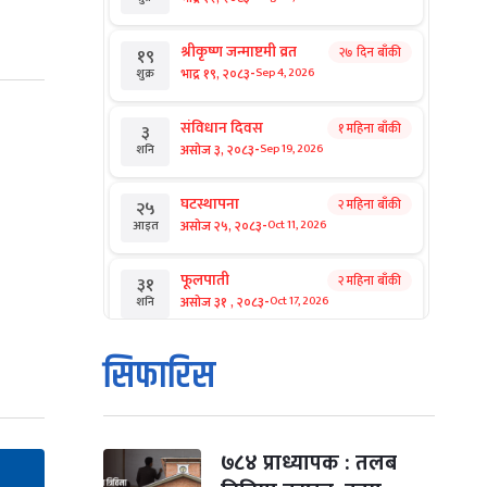
श्रीकृष्ण जन्माष्टमी व्रत
२७ दिन बाँकी
१९
-
भाद्र १९, २०८३
Sep 4, 2026
शुक्र
संविधान दिवस
१ महिना बाँकी
३
-
असोज ३, २०८३
Sep 19, 2026
शनि
घटस्थापना
२ महिना बाँकी
२५
-
असोज २५, २०८३
Oct 11, 2026
आइत
फूलपाती
२ महिना बाँकी
३१
-
असोज ३१ , २०८३
Oct 17, 2026
शनि
कार्तिक सङ्क्रान्ति
२ महिना बाँकी
१
सिफारिस
-
कार्तिक १, २०८३
Oct 18, 2026
आइत
महानवमी
२ महिना बाँकी
३
-
कार्तिक ३, २०८३
Oct 20, 2026
मंगल
७८४ प्राध्यापक : तलब