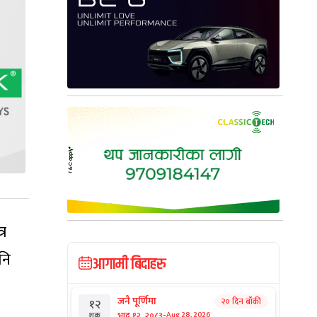
र
पनि
आगामी बिदाहरु
जनै पूर्णिमा
२० दिन बाँकी
१२
-
भाद्र १२, २०८३
Aug 28, 2026
शुक्र