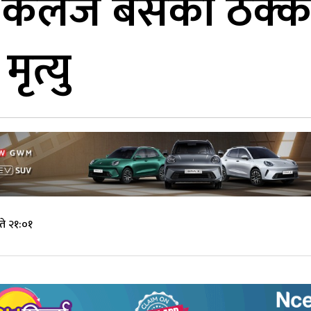
ा कलेज बसको ठक्क
ृत्यु
े २१:०१