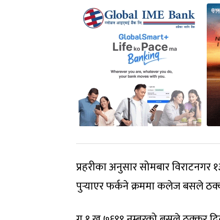
प्रहरीका अनुसार सोमबार विराटनगर १३ स
पुर्‍याएर फर्कने क्रममा कलेज बसले ठ
ग १ ख ७६९९ नम्बरको बसले ठक्कर दिद