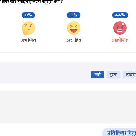
ो खबर पढेर तपाईलाई कस्तो महसुस भयो ?
0%
11%
44%
अचम्मित
उत्साहित
आक्रोशित
भर्खरै
पुराना
लोकप्र
प्रतिक्रिया दिनु