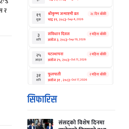
स र
श्रीकृष्ण जन्माष्टमी व्रत
२८ दिन बाँकी
१९
-
भाद्र १९, २०८३
Sep 4, 2026
शुक्र
संविधान दिवस
१ महिना बाँकी
३
-
असोज ३, २०८३
Sep 19, 2026
शनि
घटस्थापना
२ महिना बाँकी
२५
-
असोज २५, २०८३
Oct 11, 2026
आइत
फूलपाती
२ महिना बाँकी
३१
-
असोज ३१ , २०८३
Oct 17, 2026
शनि
कार्तिक सङ्क्रान्ति
२ महिना बाँकी
१
सिफारिस
-
कार्तिक १, २०८३
Oct 18, 2026
आइत
महानवमी
२ महिना बाँकी
३
-
कार्तिक ३, २०८३
Oct 20, 2026
मंगल
संसद्को विशेष दिनमा