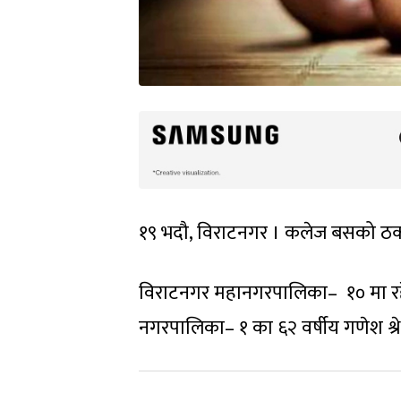
१९ भदौ, विराटनगर । कलेज बसको ठक
विराटनगर महानगरपालिका– १० मा रह
नगरपालिका– १ का ६२ वर्षीय गणेश श्रेष