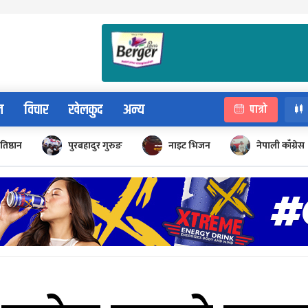
न
विचार
खेलकुद
अन्य
पात्रो
रतिष्ठान
पुरबहादुर गुरुङ
नाइट भिजन
नेपाली काँग्रेस