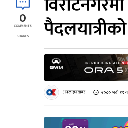
विराटनगरम
0
पैदलयात्रीको म
COMMENTS
SHARES
अनलाइनखबर
२०८० भदौ १९ गत