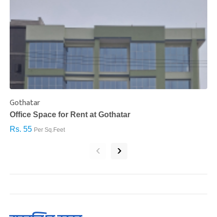
Gothatar
S
Office Space for Rent at Gothatar
H
Rs. 55
R
Per Sq.Feet
‹
›