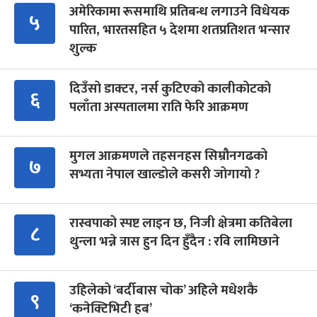
अमेरिकामा रूसमाथि प्रतिबन्ध लगाउने विधेयक
५
पारित, भारतसहित ५ देशमा शतप्रतिशत भन्सार
शुल्क
दिउँसो डाक्टर, नर्स कुटिएको कालीकोटको
६
पलाँता अस्पतालमा राति फेरि आक्रमण
मुगल आक्रमणले तहसनहस सिम्रौनगढको
७
सभ्यता नेपाल खाल्डोले कसरी जोगायो ?
रास्वपाको स्पष्ट लाइन छ, निजी क्षेत्रमा कतिबेला
८
थुन्ला भन्ने त्रास हुन दिन हुँदैन : रवि लामिछाने
उहिलेको ‘बर्दीबास चोक’ अहिले मधेशकै
९
‘कनेक्टिभिटी हब’