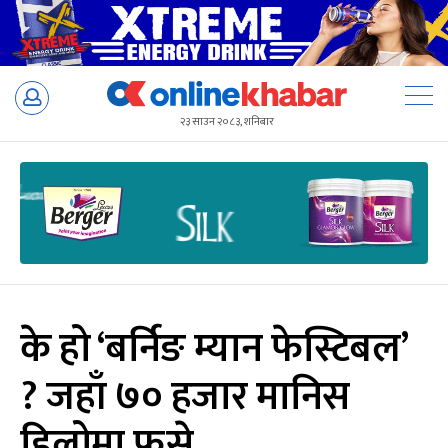
Skip
to
२३ साउन २०८३, शनिबार
content
के हो ‘बर्निङ म्यान फेस्टिबल’
? जहाँ ७० हजार मानिस
हिलोमा फसे