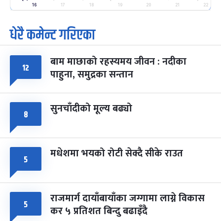
-
फाल्गुन २५, २०८३
Mar 9, 2027
मंगल
16
17
18
19
20
21
22
धेरै कमेन्ट गरिएका
पूर्णिमा व्रत
७ महिना बाँकी
७
-
चैत्र ७, २०८३
Mar 21, 2027
आइत
बाम माछाको रहस्यमय जीवन : नदीका
फागुपूर्णिमा
७ महिना बाँकी
८
१२
पाहुना, समुद्रका सन्तान
-
चैत्र ८, २०८३
Mar 22, 2027
सोम
सुनचाँदीको मूल्य बढ्यो
८
मधेशमा भयको रोटी सेक्दै सीके राउत
५
राजमार्ग दायाँबायाँका जग्गामा लाग्ने विकास
५
कर ५ प्रतिशत बिन्दु बढाइँदै