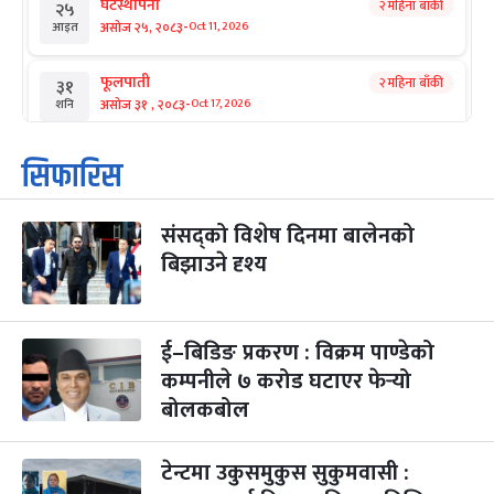
घटस्थापना
२ महिना बाँकी
२५
-
असोज २५, २०८३
Oct 11, 2026
आइत
फूलपाती
२ महिना बाँकी
३१
-
असोज ३१ , २०८३
Oct 17, 2026
शनि
कार्तिक सङ्क्रान्ति
२ महिना बाँकी
१
सिफारिस
-
कार्तिक १, २०८३
Oct 18, 2026
आइत
संसद्को विशेष दिनमा बालेनको
महानवमी
२ महिना बाँकी
३
-
बिझाउने दृश्य
कार्तिक ३, २०८३
Oct 20, 2026
मंगल
विजयादशमी
२ महिना बाँकी
४
-
कार्तिक ४, २०८३
Oct 21, 2026
बुध
ई–बिडिङ प्रकरण : विक्रम पाण्डेको
कम्पनीले ७ करोड घटाएर फेर्‍यो
पापा‌ङ्कुशा एकादशी व्रत
२ महिना बाँकी
५
बोलकबोल
-
कार्तिक ५, २०८३
Oct 22, 2026
बिहि
टेन्टमा उकुसमुकुस सुकुमवासी :
कुकुर तिहार
३ महिना बाँकी
२२
-
कार्तिक २२, २०८३
Nov 8, 2026
आइत