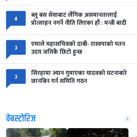
ब्लु बस सेवाबाट लैंगिक असमानतालाई
४
प्रोत्साहन नगर्ने नीति लिएका हौं : मन्त्री बादी
एमाले महासचिवको दाबी- रास्वपाको पतन
३
उदय जत्तिकै छिटो हुन्छ
सिरहामा ज्यान गुमाएका यादवको घटनाबारे
३
छानबिन गर्न समिति गठन
वेबस्टोरिज