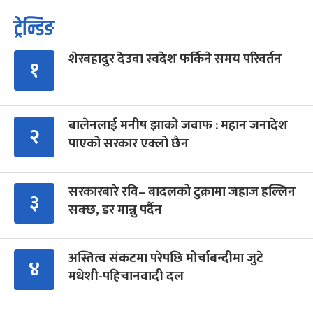
ट्रेन्डिङ
शेरबहादुर देउवा स्वदेश फर्किने समय परिवर्तन
१
बालेनलाई मनीष झाको जवाफ : महान जनादेश
२
पाएको सरकार एक्लो छैन
सरकारबारे रवि– बादलको टुक्रामा जहाज हल्लिन
३
सक्छ, डर मान्नु पर्दैन
अस्तित्व संकटमा परेपछि मोर्चाबन्दीमा जुटे
४
मधेशी-पहिचानवादी दल