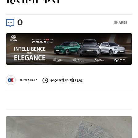
0
SHARES
अनलाइनखबर
२०८० भदौ २० गते ११:५६