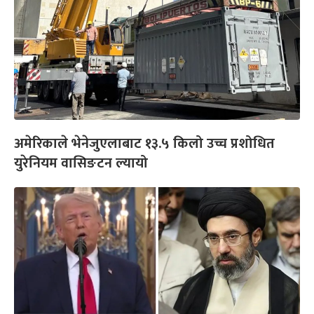
अमेरिकाले भेनेजुएलाबाट १३.५ किलो उच्च प्रशोधित
युरेनियम वासिङटन ल्यायो