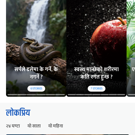
सर्पले डसेमा के गर्ने, के
स्वस्थ मान्छेको शरीरमा
ए
नगर्ने ?
कति रगत हुन्छ ?
6
STORIES
7
STORIES
लोकप्रिय
२४ घण्टा
यो साता
यो महिना