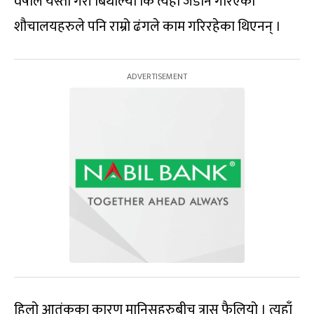
वर्षाले यस्तो गरी बिथोल्यो कि त्यहाँ जडान गरिएका
शौचालयहरुले पनि राम्रो ढंगले काम गरिरहेका थिएनन् ।
हिलो आतंकका कारण मानिसहरुबीच त्रास फैलियो । त्यहाँ