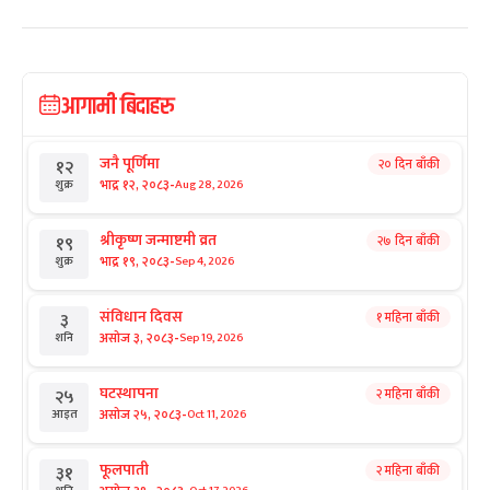
आगामी बिदाहरु
जनै पूर्णिमा
२० दिन बाँकी
१२
-
भाद्र १२, २०८३
Aug 28, 2026
शुक्र
श्रीकृष्ण जन्माष्टमी व्रत
२७ दिन बाँकी
१९
-
भाद्र १९, २०८३
Sep 4, 2026
शुक्र
संविधान दिवस
१ महिना बाँकी
३
-
असोज ३, २०८३
Sep 19, 2026
शनि
घटस्थापना
२ महिना बाँकी
२५
-
असोज २५, २०८३
Oct 11, 2026
आइत
फूलपाती
२ महिना बाँकी
३१