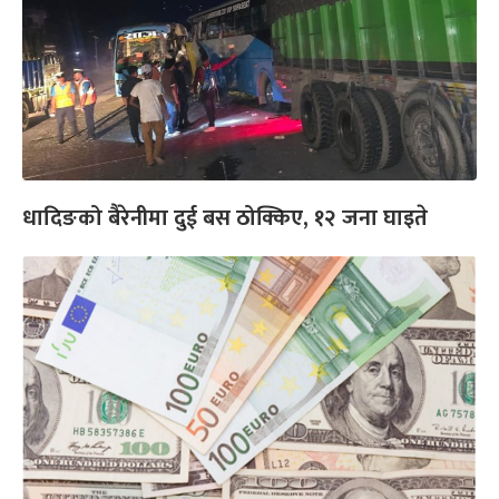
धादिङको बैरेनीमा दुई बस ठोक्किए, १२ जना घाइते