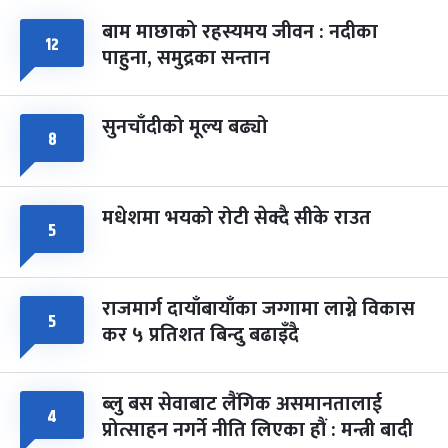
बाम माछाको रहस्यमय जीवन : नदीका
फागुपूर्णिमा
७ महिना बाँकी
८
१२
पाहुना, समुद्रका सन्तान
-
चैत्र ८, २०८३
Mar 22, 2027
सोम
सुनचाँदीको मूल्य बढ्यो
८
मधेशमा भयको रोटी सेक्दै सीके राउत
५
राजमार्ग दायाँबायाँका जग्गामा लाग्ने विकास
५
कर ५ प्रतिशत बिन्दु बढाइँदै
ब्लु बस सेवाबाट लैंगिक असमानतालाई
४
प्रोत्साहन नगर्ने नीति लिएका हौं : मन्त्री बादी