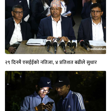
२९ दिनमै एसईईको नतिजा, ४ प्रतिशत बढीले सुधार