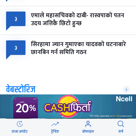
एमाले महासचिवको दाबी- रास्वपाको पतन
३
उदय जत्तिकै छिटो हुन्छ
सिरहामा ज्यान गुमाएका यादवको घटनाबारे
३
छानबिन गर्न समिति गठन
वेबस्टोरिज
ताजा अपडेट
ट्रेन्डिङ
प्रोफाइल
सर्च