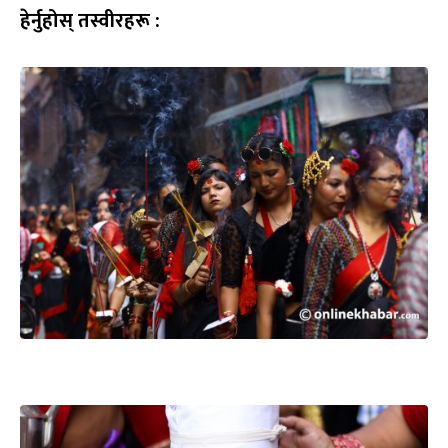
हेर्नुहोस् तस्वीरहरू :