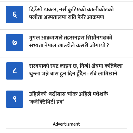
दिउँसो डाक्टर, नर्स कुटिएको कालीकोटको
६
पलाँता अस्पतालमा राति फेरि आक्रमण
मुगल आक्रमणले तहसनहस सिम्रौनगढको
७
सभ्यता नेपाल खाल्डोले कसरी जोगायो ?
रास्वपाको स्पष्ट लाइन छ, निजी क्षेत्रमा कतिबेला
८
थुन्ला भन्ने त्रास हुन दिन हुँदैन : रवि लामिछाने
उहिलेको ‘बर्दीबास चोक’ अहिले मधेशकै
९
‘कनेक्टिभिटी हब’
Advertisment