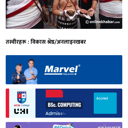
तस्वीरहरू : विकास श्रेष्ठ/अनलाइनखबर