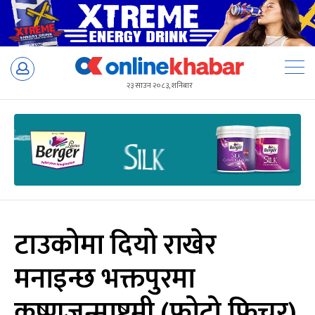
Skip
to
२३ साउन २०८३, शनिबार
content
टाउकोमा दियो राखेर
मनाइन्छ भक्तपुरमा
कृष्णजन्माष्टमी (फोटो फिचर)