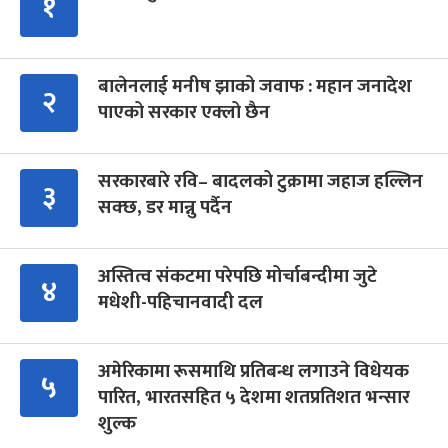
१
बालेनलाई मनीष झाको जवाफ : महान जनादेश
२
पाएको सरकार एक्लो छैन
सरकारबारे रवि– बादलको टुक्रामा जहाज हल्लिन
३
सक्छ, डर मान्नु पर्दैन
अस्तित्व संकटमा परेपछि मोर्चाबन्दीमा जुटे
४
मधेशी-पहिचानवादी दल
अमेरिकामा रूसमाथि प्रतिबन्ध लगाउने विधेयक
५
पारित, भारतसहित ५ देशमा शतप्रतिशत भन्सार
शुल्क