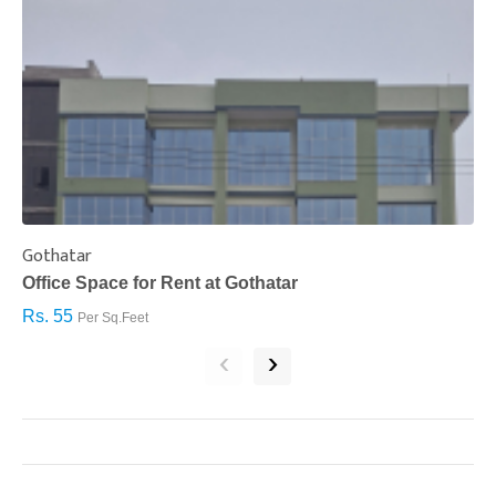
Gothatar
S
Office Space for Rent at Gothatar
H
Rs. 55
R
Per Sq.Feet
‹
›