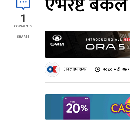
एभरेष्ट बैंक
1
COMMENTS
SHARES
अनलाइनखबर
२०८० भदौ २७ ग