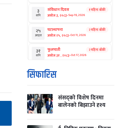
संविधान दिवस
१ महिना बाँकी
३
-
असोज ३, २०८३
Sep 19, 2026
शनि
घटस्थापना
२ महिना बाँकी
२५
-
असोज २५, २०८३
Oct 11, 2026
आइत
फूलपाती
२ महिना बाँकी
३१
-
असोज ३१ , २०८३
Oct 17, 2026
शनि
कार्तिक सङ्क्रान्ति
२ महिना बाँकी
१
सिफारिस
-
कार्तिक १, २०८३
Oct 18, 2026
आइत
महानवमी
२ महिना बाँकी
३
-
कार्तिक ३, २०८३
Oct 20, 2026
मंगल
संसद्को विशेष दिनमा
बालेनको बिझाउने दृश्य
विजयादशमी
२ महिना बाँकी
४
-
कार्तिक ४, २०८३
Oct 21, 2026
बुध