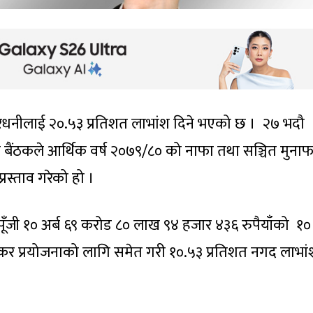
सेयरधनीलाई २०.५३ प्रतिशत लाभांश दिने भएको छ । २७ भदौ
 बैंठकले आर्थिक वर्ष २०७९/८० को नाफा तथा सञ्चित मुना
्रस्ताव गरेको हो ।
पूँजी १० अर्ब ६९ करोड ८० लाख ९४ हजार ४३६ रुपैयाँको १०
े कर प्रयोजनाको लागि समेत गरी १०.५३ प्रतिशत नगद लाभा