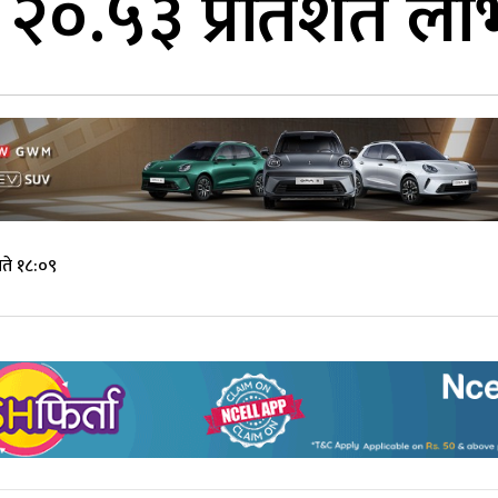
ले २०.५३ प्रतिशत लाभ
ते १८:०९