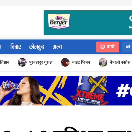
न
विचार
खेलकुद
अन्य
पात्रो
रतिष्ठान
पुरबहादुर गुरुङ
नाइट भिजन
नेपाली काँग्रेस