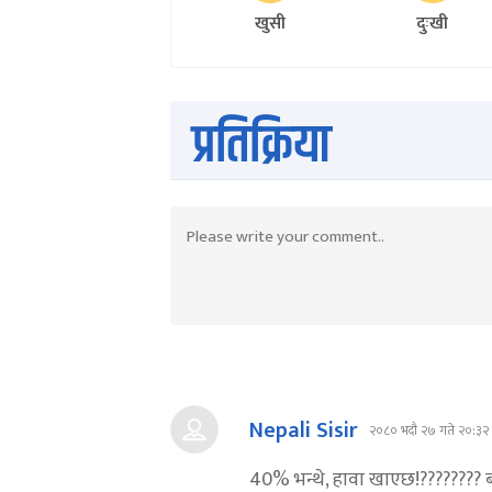
खुसी
दुःखी
प्रतिक्रिया
Nepali Sisir
२०८० भदौ २७ गते २०:३२
40% भन्थे, हावा खाएछ!???????? बरु