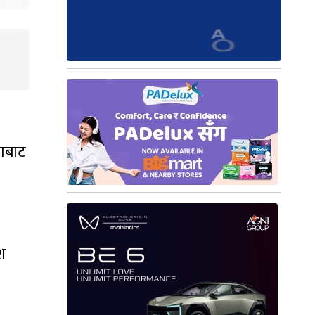
फाबाट
ंश