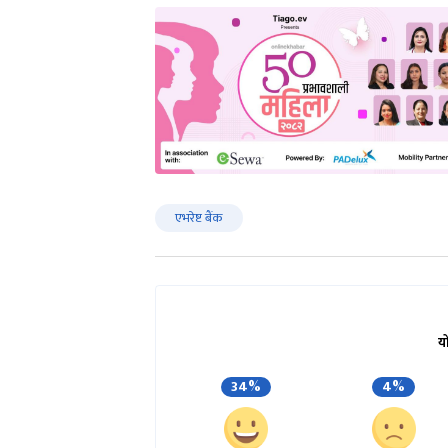
एभरेष्ट बैंक
य
34%
4%