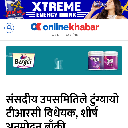
Skip
to
२३ साउन २०८३, शनिबार
content
संसदीय उपसमितिले टुंग्यायो
टीआरसी विधेयक, शीर्ष
अनुमोदन बाँकी