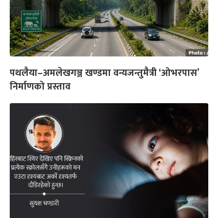
पथलैया–अमलेखगञ्ज खण्डमा वन्यजन्तुमैत्री ‘ओभरपास’
निर्माणको प्रस्ताव