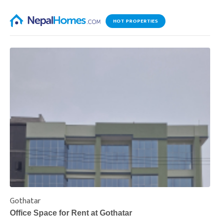
HOT PROPERTIES
Gothatar
S
Office Space for Rent at Gothatar
H