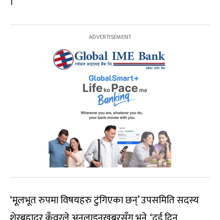
।
‘मूलभूत रुपमा विषयहरु टुंगिएका छन्’ उपसमिति सदस्य
शेरबहादुर कुँवरले अनलाइनखबरसँग भने, ‘दुई दिन