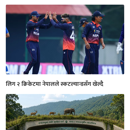
लिग २ क्रिकेटमा नेपालले स्कटल्यान्डसँग खेल्दै