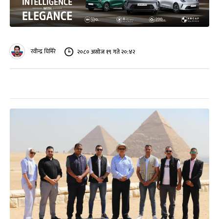
रवीन्द्र घिमिरे
२०८० असोज १९ गते २०:४२