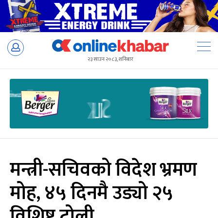
Skip
to
२३ साउन २०८३, शनिबार
content
मन्त्री-सचिवको विदेश भ्रमण
मोह, ४५ दिनमै उड्यो २५
विशिष्ट टोली