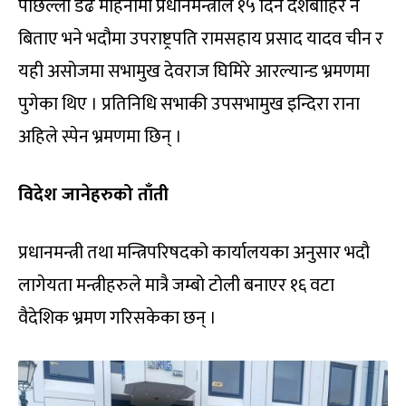
पछिल्लो डेढ महिनामा प्रधानमन्त्रीले १५ दिन देशबाहिर नै
बिताए भने भदौमा उपराष्ट्रपति रामसहाय प्रसाद यादव चीन र
यही असोजमा सभामुख देवराज घिमिरे आरल्यान्ड भ्रमणमा
पुगेका थिए । प्रतिनिधि सभाकी उपसभामुख इन्दिरा राना
अहिले स्पेन भ्रमणमा छिन् ।
विदेश जानेहरुको ताँती
प्रधानमन्त्री तथा मन्त्रिपरिषदको कार्यालयका अनुसार भदौ
लागेयता मन्त्रीहरुले मात्रै जम्बो टोली बनाएर १६ वटा
वैदेशिक भ्रमण गरिसकेका छन् ।