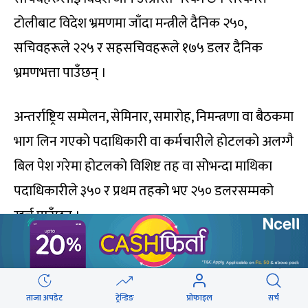
टोलीबाट विदेश भ्रमणमा जाँदा मन्त्रीले दैनिक २५०,
सचिवहरूले २२५ र सहसचिवहरूले १७५ डलर दैनिक
भ्रमणभत्ता पाउँछन् ।
अन्तर्राष्ट्रिय सम्मेलन, सेमिनार, समारोह, निमन्त्रणा वा बैठकमा
भाग लिन गएको पदाधिकारी वा कर्मचारीले होटलको अलग्गै
बिल पेश गरेमा होटलको विशिष्ट तह वा सोभन्दा माथिका
पदाधिकारीले ३५० र प्रथम तहको भए २५० डलरसम्मको
खर्च पाउँछन् ।
अर्थ मन्त्रालयका प्रवक्ता धनीराम शर्मा ऋणको रकम खर्च हुने
खालका भ्रमण रोकिएको बताउँछन् । अनुदानको सम्झौतामा
ताजा अपडेट
ट्रेन्डिङ
प्रोफाइल
सर्च