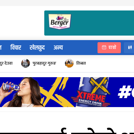
न
विचार
खेलकुद
अन्य
पात्रो
ुर देउवा
पुरबहादुर गुरुङ
तिब्बत