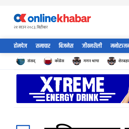
Skip
to
content
२१ साउन २०८३, बिहीबार
होमपेज
समाचार
बिजनेस
जीवनशैली
मनोरञ्ज
संसद्
काँग्रेस
गगन थापा
शेरबहाद