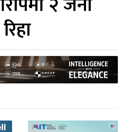
आरोपमा २ जना
रिहा