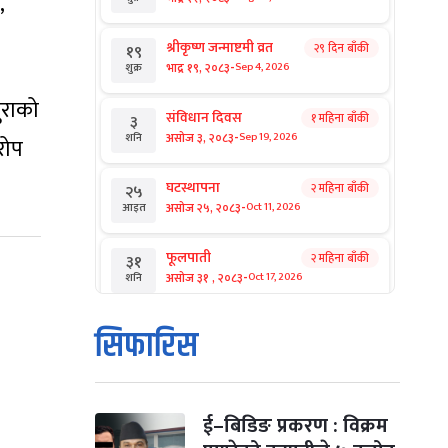
,
श्रीकृष्ण जन्माष्टमी व्रत
२९ दिन बाँकी
१९
-
भाद्र १९, २०८३
Sep 4, 2026
शुक्र
ुराको
संविधान दिवस
१ महिना बाँकी
३
-
असोज ३, २०८३
Sep 19, 2026
शनि
रोप
घटस्थापना
२ महिना बाँकी
२५
-
असोज २५, २०८३
Oct 11, 2026
आइत
फूलपाती
२ महिना बाँकी
३१
-
असोज ३१ , २०८३
Oct 17, 2026
शनि
कार्तिक सङ्क्रान्ति
२ महिना बाँकी
१
सिफारिस
-
कार्तिक १, २०८३
Oct 18, 2026
आइत
महानवमी
२ महिना बाँकी
३
-
कार्तिक ३, २०८३
Oct 20, 2026
मंगल
ई–बिडिङ प्रकरण : विक्रम