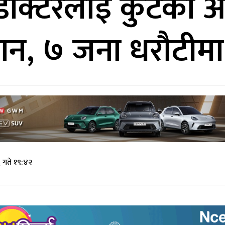
ाक्टरलाई कुटेको 
न, ७ जना धरौटीमा 
गते १९:४२