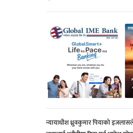
न्यायाधीश ध्रुवकुमार पियाको इजलासले