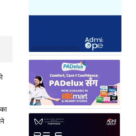
ो
ेका
ने