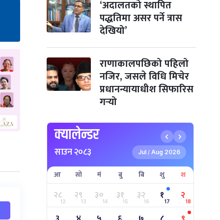
‘अदालतको स्थापित
पद्धतिमा असर पर्ने त्रास
तमुल्होछार
४ महिना बाँकी
१५
देखियो’
-
पौष १५, २०८३
Dec 30, 2026
बुध
पृथ्वी जयन्ती
५ महिना बाँकी
२७
राणाकालपछिको पहिलो
-
पौष २७, २०८३
Jan 11, 2027
सोम
नजिर, जसले विधि मिचेर
प्रधानन्यायाधीश सिफारिस
माघे सङ्क्रान्ति
५ महिना बाँकी
१
गर्‍यो
-
माघ १, २०८३
Jan 15, 2027
शुक्र
सहिद दिवस
५ महिना बाँकी
१६
क्यालेन्डर
-
माघ १६, २०८३
Jan 30, 2027
शनि
साउन २०८३
Jul
Aug 2026
/
सोनम ल्होछार
६ महिना बाँकी
२४
-
माघ २४, २०८३
Feb 7, 2027
आइत
आ
सो
मं
बु
बि
शु
श
२८
२९
३०
३१
३२
१
२
महाशिवरात्रि व्रत
७ महिना बाँकी
२२
12
13
14
15
16
17
18
-
फाल्गुन २२, २०८३
Mar 6, 2027
शनि
३
४
५
६
७
८
९