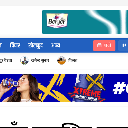
न
विचार
खेलकुद
अन्य
पात्रो
ुर देउवा
खगेन्द्र सुनार
तिब्बत