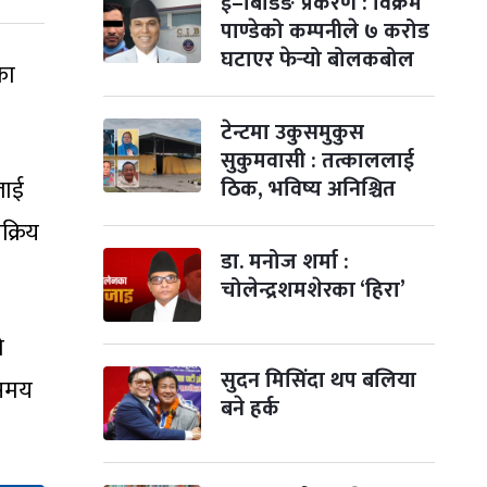
ई–बिडिङ प्रकरण : विक्रम
पापा‌ङ्कुशा एकादशी व्रत
२ महिना बाँकी
५
पाण्डेको कम्पनीले ७ करोड
-
कार्तिक ५, २०८३
Oct 22, 2026
बिहि
घटाएर फेर्‍यो बोलकबोल
का
कुकुर तिहार
३ महिना बाँकी
२२
-
कार्तिक २२, २०८३
Nov 8, 2026
आइत
टेन्टमा उकुसमुकुस
सुकुमवासी : तत्काललाई
गाई पूजा
३ महिना बाँकी
२३
-
कार्तिक २३, २०८३
Nov 9, 2026
लाई
सोम
ठिक, भविष्य अनिश्चित
क्रिय
गोरुपुजा
३ महिना बाँकी
२४
-
डा. मनोज शर्मा :
कार्तिक २४, २०८३
Nov 10, 2026
मंगल
चोलेन्द्रशमशेरका ‘हिरा’
भाइटीका
३ महिना बाँकी
२५
-
कार्तिक २५, २०८३
Nov 11, 2026
बुध
ो
सुदन मिसिंदा थप बलिया
 समय
छठपर्व
३ महिना बाँकी
२९
बने हर्क
-
कार्तिक २९, २०८३
Nov 15, 2026
आइत
क्रिसमस डे
४ महिना बाँकी
१०
-
पौष १०, २०८३
Dec 25, 2026
शुक्र