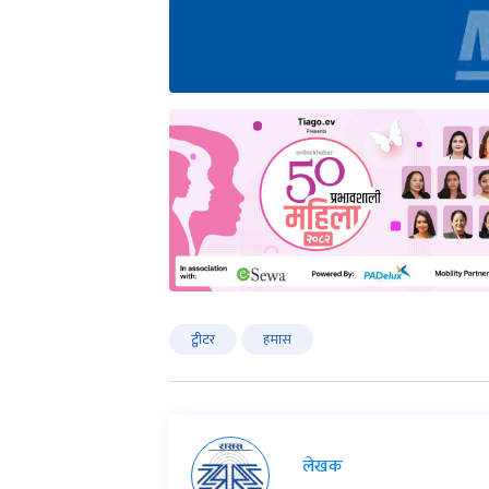
ट्वीटर
हमास
लेखक