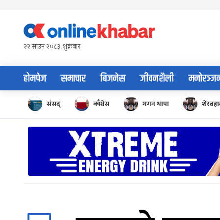
Skip
to
content
२२ साउन २०८३, शुक्रबार
होमपेज
समाचार
बिजनेस
जीवनशैली
मनोरञ्ज
संसद्
काँग्रेस
गगन थापा
शेरबहाद