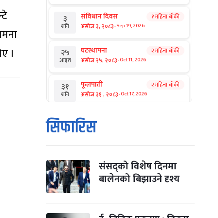
टे
संविधान दिवस
१ महिना बाँकी
३
-
असोज ३, २०८३
Sep 19, 2026
शनि
सामना
िए ।
घटस्थापना
२ महिना बाँकी
२५
-
असोज २५, २०८३
Oct 11, 2026
आइत
फूलपाती
२ महिना बाँकी
३१
-
असोज ३१ , २०८३
Oct 17, 2026
शनि
कार्तिक सङ्क्रान्ति
२ महिना बाँकी
१
सिफारिस
-
कार्तिक १, २०८३
Oct 18, 2026
आइत
महानवमी
२ महिना बाँकी
३
-
कार्तिक ३, २०८३
Oct 20, 2026
मंगल
संसद्को विशेष दिनमा
बालेनको बिझाउने दृश्य
विजयादशमी
२ महिना बाँकी
४
-
कार्तिक ४, २०८३
Oct 21, 2026
बुध