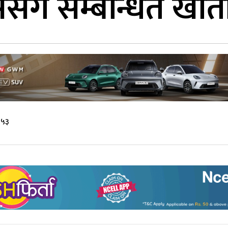
सँग सम्बन्धित खात
:५३