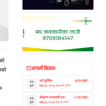
सको
आगामी बिदाहरु
झेको
जनै पूर्णिमा
२१ दिन बाँकी
१२
-
भाद्र १२, २०८३
Aug 28, 2026
शुक्र
रू
श्रीकृष्ण जन्माष्टमी व्रत
२८ दिन बाँकी
१९
-
भाद्र १९, २०८३
Sep 4, 2026
शुक्र