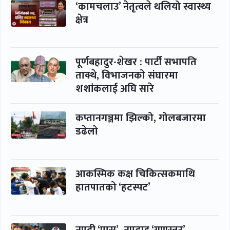
‘कामचलाउ’ नेतृत्वले थलियो स्वास्थ्य
क्षेत्र
पूर्णबहादुर-शेखर : पार्टी सभापति
ताक्थे, विभाजनको संघारमा
शशांकलाई अघि सारे
कप्तानगञ्जमा झिल्को, गोलबजारमा
डढेलो
आकस्मिक कक्ष चिकित्सकमाथि
हातपातको ‘हटस्पट’
नपढी ‘पास’, नपढाइ ‘गुणस्तर’