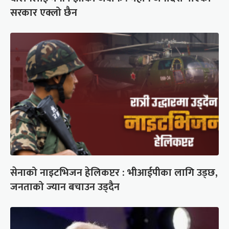
सरकार एक्लो छैन
सेनाको नाइटभिजन हेलिकप्टर : भीआईपीका लागि उड्छ,
जनताको ज्यान बचाउन उड्दैन