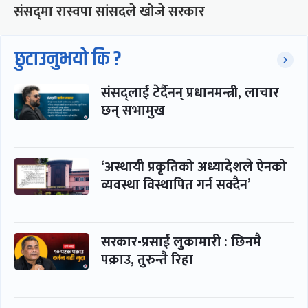
संसद्‍मा रास्वपा सांसदले खोजे सरकार
छुटाउनुभयो कि ?
संसद्लाई टेर्दैनन् प्रधानमन्त्री, लाचार
छन् सभामुख
‘अस्थायी प्रकृतिको अध्यादेशले ऐनको
व्यवस्था विस्थापित गर्न सक्दैन’
सरकार-प्रसाईं लुकामारी : छिनमै
पक्राउ, तुरुन्तै रिहा