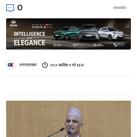
0
SHARES
अनलाइनखबर
२०८० कात्तिक १ गते १३:२२