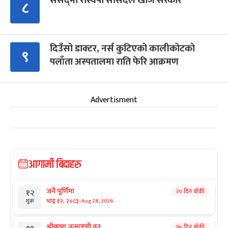
संसद्‍मा रास्वपा सांसदले खोजे सरकार
८
दिउँसो डाक्टर, नर्स कुटिएको कालीकोटको
९
पलाँता अस्पतालमा राति फेरि आक्रमण
Advertisment
आगामी बिदाहरु
जनै पूर्णिमा
२० दिन बाँकी
१२
-
भाद्र १२, २०८३
Aug 28, 2026
शुक्र
श्रीकृष्ण जन्माष्टमी व्रत
२७ दिन बाँकी