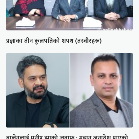
प्रज्ञाका तीन कुलपतिको शपथ (तस्वीरहरू)
बालेनलाई मनीष झाको जवाफ : महान जनादेश पाएको