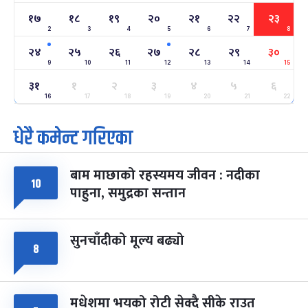
-
फाल्गुन २२, २०८३
Mar 6, 2027
शनि
१७
१८
१९
२०
२१
२२
२३
2
3
4
5
6
7
8
अन्तराष्ट्रिय नारी दिवस
७ महिना बाँकी
२४
-
२४
२५
२६
२७
२८
२९
३०
फाल्गुन २४, २०८३
Mar 8, 2027
सोम
9
10
11
12
13
14
15
३१
ग्याल्पो ल्होसार
१
२
३
४
५
६
७ महिना बाँकी
२५
-
फाल्गुन २५, २०८३
Mar 9, 2027
मंगल
16
17
18
19
20
21
22
धेरै कमेन्ट गरिएका
पूर्णिमा व्रत
७ महिना बाँकी
७
-
चैत्र ७, २०८३
Mar 21, 2027
आइत
बाम माछाको रहस्यमय जीवन : नदीका
फागुपूर्णिमा
१०
७ महिना बाँकी
८
पाहुना, समुद्रका सन्तान
-
चैत्र ८, २०८३
Mar 22, 2027
सोम
सुनचाँदीको मूल्य बढ्यो
८
मधेशमा भयको रोटी सेक्दै सीके राउत