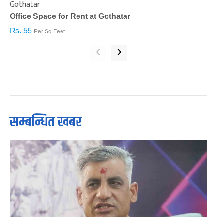
Gothatar
S
Office Space for Rent at Gothatar
H
Rs. 55
R
Per Sq.Feet
‹
›
सम्बन्धित खबर