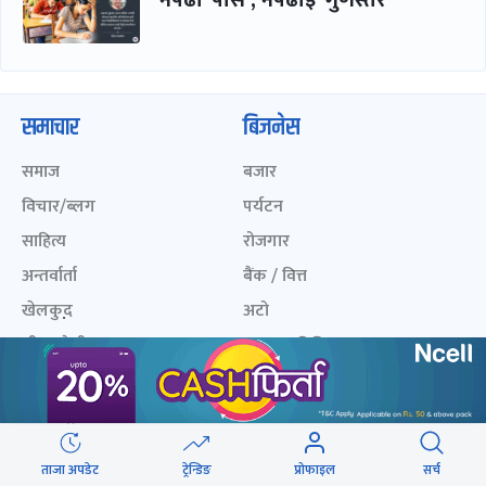
समाचार
बिजनेस
समाज
बजार
विचार/ब्लग
पर्यटन
साहित्य
रोजगार
अन्तर्वार्ता
बैंक / वित्त
खेलकुद़़
अटो
जीवनशैली/स्वास्थ्य
सूचना-प्रविधि
प्रवास
अन्तर्राष्ट्रिय
खेलकुद लाईभ
अनलाइनखबर सूची
ताजा अपडेट
ट्रेन्डिङ
प्रोफाइल
सर्च