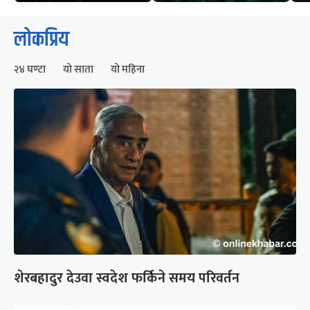
लोकप्रिय
२४ घण्टा
यो साता
यो महिना
शेरबहादुर देउवा स्वदेश फर्किने समय परिवर्तन