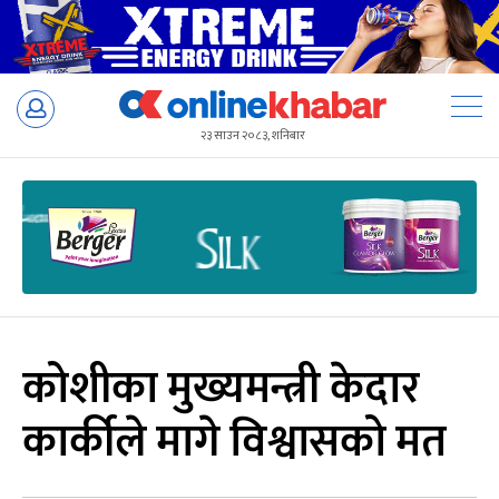
Skip
to
२३ साउन २०८३, शनिबार
content
कोशीका मुख्यमन्त्री केदार
कार्कीले मागे विश्वासको मत