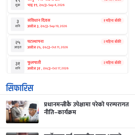
१९
-
भाद्र १९, २०८३
Sep 4, 2026
शुक्र
संविधान दिवस
१ महिना बाँकी
३
-
असोज ३, २०८३
Sep 19, 2026
शनि
घटस्थापना
२ महिना बाँकी
२५
-
असोज २५, २०८३
Oct 11, 2026
आइत
फूलपाती
२ महिना बाँकी
३१
-
असोज ३१ , २०८३
Oct 17, 2026
शनि
कार्तिक सङ्क्रान्ति
२ महिना बाँकी
१
सिफारिस
-
कार्तिक १, २०८३
Oct 18, 2026
आइत
प्रधानमन्त्रीकै उपेक्षामा परेको परम्परागत
महानवमी
२ महिना बाँकी
३
-
नीति–कार्यक्रम
कार्तिक ३, २०८३
Oct 20, 2026
मंगल
विजयादशमी
२ महिना बाँकी
४
-
कार्तिक ४, २०८३
Oct 21, 2026
बुध