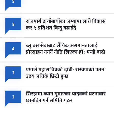
५
राजमार्ग दायाँबायाँका जग्गामा लाग्ने विकास
५
कर ५ प्रतिशत बिन्दु बढाइँदै
ब्लु बस सेवाबाट लैंगिक असमानतालाई
४
प्रोत्साहन नगर्ने नीति लिएका हौं : मन्त्री बादी
एमाले महासचिवको दाबी- रास्वपाको पतन
३
उदय जत्तिकै छिटो हुन्छ
सिरहामा ज्यान गुमाएका यादवको घटनाबारे
३
छानबिन गर्न समिति गठन