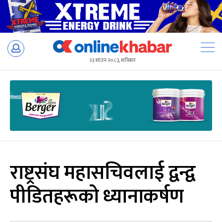
Skip
to
२३ साउन २०८३, शनिबार
content
राष्ट्रसंघ महासचिवलाई द्वन्द्व
पीडितहरूको ध्यानाकर्षण