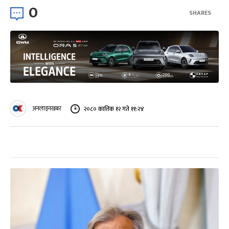
0
SHARES
अनलाइनखबर
२०८० कात्तिक १२ गते ११:२४