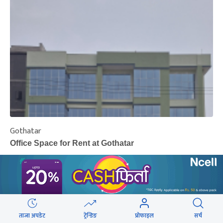
Gothatar
S
Office Space for Rent at Gothatar
H
Rs. 55
R
Per Sq.Feet
‹
›
ताजा अपडेट
ट्रेन्डिङ
प्रोफाइल
सर्च