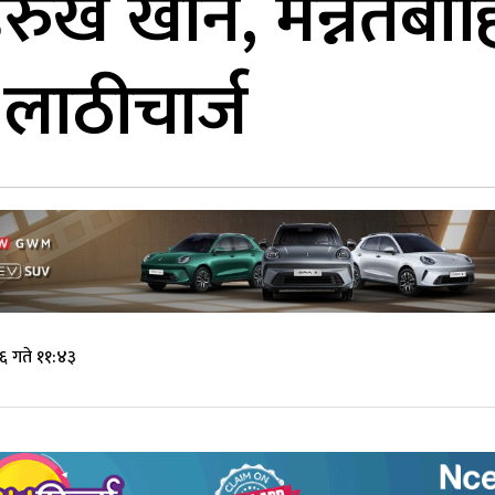
रुख खान, मन्नतबाह
न लाठीचार्ज
६ गते ११:४३