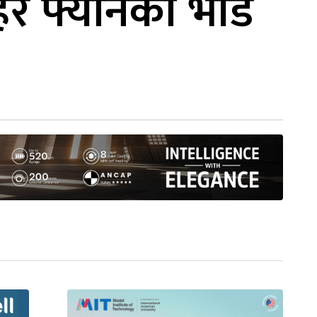
िर फ्यानको भीड