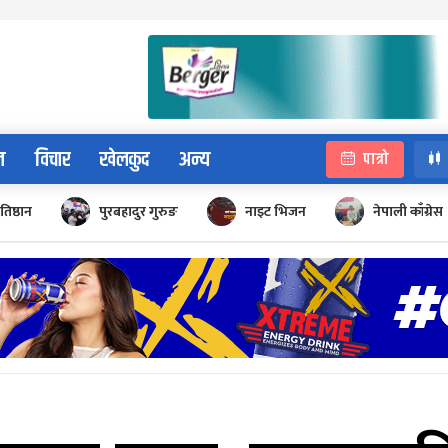
न
विचार
खेलकुद
अन्य
पात्रो
रतिष्ठान
पुरबहादुर गुरुङ
नाइट भिजन
नेपाली काँग्रेस