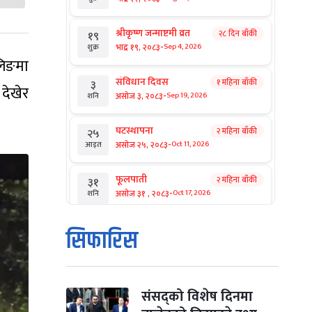
श्रीकृष्ण जन्माष्टमी व्रत
२८ दिन बाँकी
१९
-
भाद्र १९, २०८३
Sep 4, 2026
शुक्र
लिङमा
संविधान दिवस
१ महिना बाँकी
३
देखेर
-
असोज ३, २०८३
Sep 19, 2026
शनि
घटस्थापना
२ महिना बाँकी
२५
-
असोज २५, २०८३
Oct 11, 2026
आइत
फूलपाती
२ महिना बाँकी
३१
-
असोज ३१ , २०८३
Oct 17, 2026
शनि
कार्तिक सङ्क्रान्ति
२ महिना बाँकी
१
सिफारिस
-
कार्तिक १, २०८३
Oct 18, 2026
आइत
महानवमी
२ महिना बाँकी
३
-
कार्तिक ३, २०८३
Oct 20, 2026
मंगल
संसद्को विशेष दिनमा