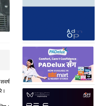
सवर्ष
े ।