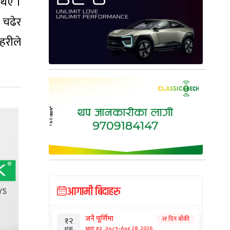
थिए ।
 चढेर
हरीले
आगामी बिदाहरु
जनै पूर्णिमा
२१ दिन बाँकी
१२
-
भाद्र १२, २०८३
Aug 28, 2026
शुक्र