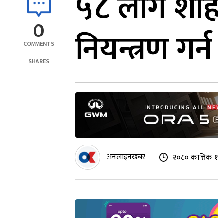
५८ लागे शाह
0
नियन्त्रण गर्
COMMENTS
SHARES
अनलाइनखबर
२०८० कात्तिक १