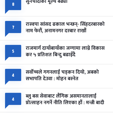
सुनचाँदीको मूल्य बढ्यो
फागुपूर्णिमा
७ महिना बाँकी
८
८
-
चैत्र ८, २०८३
Mar 22, 2027
सोम
रास्वपा सांसद ढकाल भन्छन्- सिंहदरबारको
७
नाम फेरौं, अनामनगर दरबार राखौं
राजमार्ग दायाँबायाँका जग्गामा लाग्ने विकास
५
कर ५ प्रतिशत बिन्दु बढाइँदै
सर्वोच्चले गगनलाई चड्कन दियो, अबको
४
सभापति देउवा : मोहन बस्नेत
ब्लु बस सेवाबाट लैंगिक असमानतालाई
४
प्रोत्साहन नगर्ने नीति लिएका हौं : मन्त्री बादी