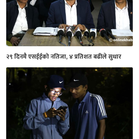
२९ दिनमै एसईईको नतिजा, ४ प्रतिशत बढीले सुधार