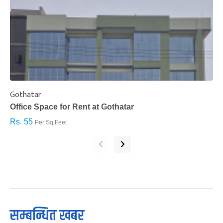
Gothatar
S
Office Space for Rent at Gothatar
H
Rs. 55
R
Per Sq.Feet
‹
›
सम्बन्धित खबर