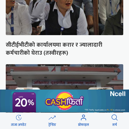
सीटीईभीटीको कार्यालयमा करार र ज्यालादारी
कर्मचारीको घेराउ (तस्वीरहरू)
ताजा अपडेट
ट्रेन्डिङ
प्रोफाइल
सर्च