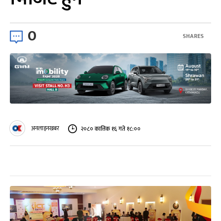
0
SHARES
अनलाइनखबर
२०८० कात्तिक १६ गते १८:००