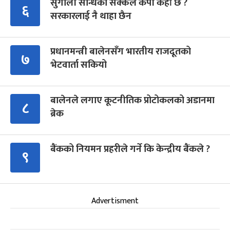
सुगौली सन्धिको सक्कल कपी कहाँ छ ?
६
सरकारलाई नै थाहा छैन
प्रधानमन्त्री बालेनसँग भारतीय राजदूतको
७
भेटवार्ता सकियो
बालेनले लगाए कूटनीतिक प्रोटोकलको अडानमा
८
ब्रेक
बैंकको नियमन प्रहरीले गर्ने कि केन्द्रीय बैंकले ?
९
Advertisment