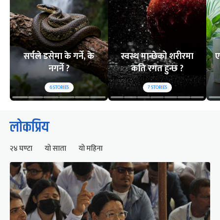
सर्पले डसेमा के गर्ने, के
स्वस्थ मान्छेको शरीरमा
ए
नगर्ने ?
कति रगत हुन्छ ?
6
STORIES
7
STORIES
लोकप्रिय
२४ घण्टा
यो साता
यो महिना