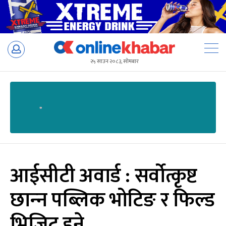
Skip
to
२५ साउन २०८३, सोमबार
content
आईसीटी अवार्ड : सर्वोत्कृष्ट
छान्‍न पब्लिक भोटिङ र फिल्ड
भिजिट हुने