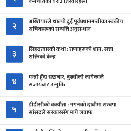
कर्मचारीको घेराउ (तस्वीरहरू)
अख्तियारले थाल्यो दुई पूर्वप्रधानमन्त्रीका स्वकीय
२
सचिवहरूको सम्पत्ति अनुसन्धान
सिंहदरबारको कथा : राणाहरूको शान, सत्ता
३
शक्तिको केन्द्र
मन्त्री हुँदा भ्रष्टाचार, बुढ्यौली लागेकाले
४
सजायबाट उन्मुक्ति
डीडीसीको बक्यौता : गगनको दाबीमा रास्वपा
५
सांसदले सरकारसँग मागे जवाफ