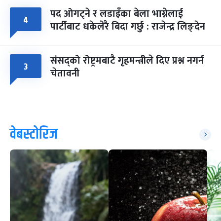
पद ओगट्ने र लडाइँका बेला भाग्नेलाई
४
पार्टीबाट धकेलेरै बिदा गर्छु : राजेन्द्र लिङ्देन
संसद्को रोष्ट्रमबाटै गृहमन्त्रीले दिए प्रश्न नगर्न
३
चेतावनी
वेबस्टोरिज