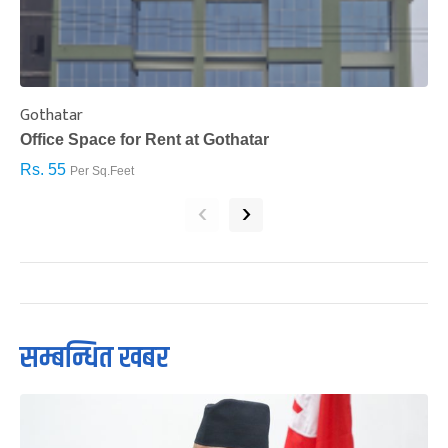
Gothatar
S
Office Space for Rent at Gothatar
H
Rs. 55
R
Per Sq.Feet
‹
›
सम्बन्धित खबर