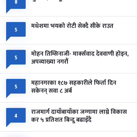
८
मधेशमा भयको रोटी सेक्दै सीके राउत
५
मोहन तिम्सिनाजी- मार्क्सवाद देववाणी होइन,
५
अपव्याख्या नगरौं
महानगरका १८७ सहकारीले फिर्ता दिन
५
सकेनन् सवा ८ अर्ब
राजमार्ग दायाँबायाँका जग्गामा लाग्ने विकास
४
कर ५ प्रतिशत बिन्दु बढाइँदै