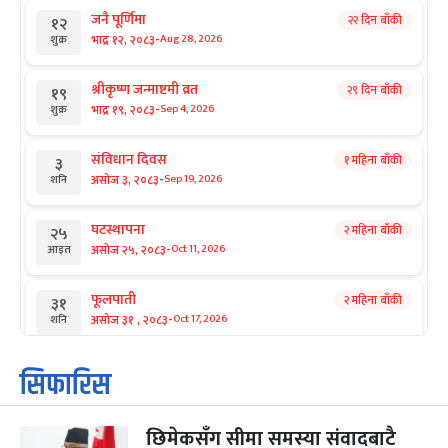
जनै पूर्णिमा
२२ दिन बाँकी
१२
-
भाद्र १२, २०८३
Aug 28, 2026
शुक्र
श्रीकृष्ण जन्माष्टमी व्रत
२९ दिन बाँकी
१९
-
भाद्र १९, २०८३
Sep 4, 2026
शुक्र
संविधान दिवस
१ महिना बाँकी
३
-
असोज ३, २०८३
Sep 19, 2026
शनि
घटस्थापना
२ महिना बाँकी
२५
-
असोज २५, २०८३
Oct 11, 2026
आइत
फूलपाती
२ महिना बाँकी
३१
-
असोज ३१ , २०८३
Oct 17, 2026
शनि
कार्तिक सङ्क्रान्ति
२ महिना बाँकी
१
सिफारिस
-
कार्तिक १, २०८३
Oct 18, 2026
आइत
छिमेकसँग सीमा समस्या संवादबाटै
महानवमी
२ महिना बाँकी
३