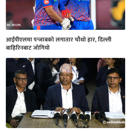
आईपीएलमा पन्जाबको लगातार चौथो हार, दिल्ली
बाहिरिनबाट जोगियो