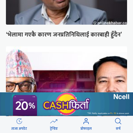
‘भेलामा गएकै कारण जनप्रतिनिधिलाई कारबाही हुँदैन’
एकवर्षे मुख्यमन्त्री बन्न एमालेको शक्ति संघर्ष उत्कर्षमा
ताजा अपडेट
ट्रेन्डिङ
प्रोफाइल
सर्च