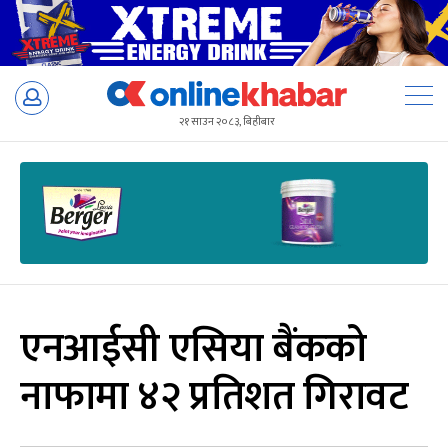
Skip
to
२१ साउन २०८३, बिहीबार
content
एनआईसी एसिया बैंकको
नाफामा ४२ प्रतिशत गिरावट