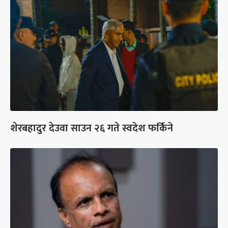
शेरबहादुर देउवा साउन २६ गते स्वदेश फर्किने