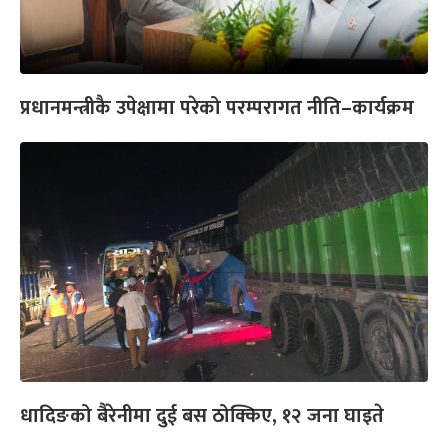
प्रधानमन्त्रीकै उपेक्षामा परेको परम्परागत नीति–कार्यक्रम
धादिङको बैरेनीमा दुई बस ठोक्किए, १२ जना घाइते