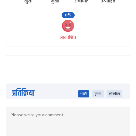
खुसी
दुःखी
अचम्मित
उत्साहित
0%
आक्रोशित
प्रतिक्रिया
भर्खरै
पुराना
लोकप्रिय