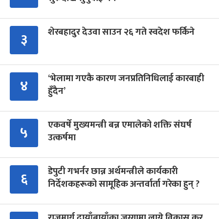
शेरबहादुर देउवा साउन २६ गते स्वदेश फर्किने
३
‘भेलामा गएकै कारण जनप्रतिनिधिलाई कारबाही
४
हुँदैन’
एकवर्षे मुख्यमन्त्री बन्न एमालेको शक्ति संघर्ष
५
उत्कर्षमा
डेपुटी गभर्नर छान्न अर्थमन्त्रीले कार्यकारी
६
निर्देशकहरूको सामूहिक अन्तर्वार्ता गरेका हुन् ?
राजमार्ग दायाँबायाँका जग्गामा लाग्ने विकास कर