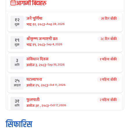
आगामी बिदाहरु
जनै पूर्णिमा
२१ दिन बाँकी
१२
-
भाद्र १२, २०८३
Aug 28, 2026
शुक्र
श्रीकृष्ण जन्माष्टमी व्रत
२८ दिन बाँकी
१९
-
भाद्र १९, २०८३
Sep 4, 2026
शुक्र
संविधान दिवस
१ महिना बाँकी
३
-
असोज ३, २०८३
Sep 19, 2026
शनि
घटस्थापना
२ महिना बाँकी
२५
-
असोज २५, २०८३
Oct 11, 2026
आइत
फूलपाती
२ महिना बाँकी
३१
-
असोज ३१ , २०८३
Oct 17, 2026
शनि
कार्तिक सङ्क्रान्ति
२ महिना बाँकी
१
सिफारिस
-
कार्तिक १, २०८३
Oct 18, 2026
आइत