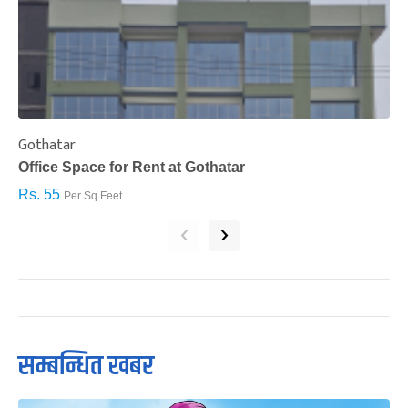
Gothatar
S
Office Space for Rent at Gothatar
H
Rs. 55
R
Per Sq.Feet
‹
›
सम्बन्धित खबर