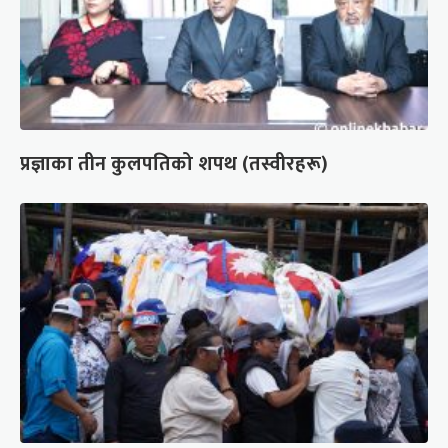
प्रज्ञाका तीन कुलपतिको शपथ (तस्वीरहरू)