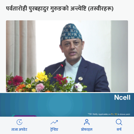
पर्वतारोही पुरबहादुर गुरुङको अन्त्येष्टि (तस्वीरहरू)
‘संसद्‍मा कालो चस्मा खोल्नू, बैठक चल्दा सेयर कारोबार
नगर्नू’
ताजा अपडेट
ट्रेन्डिङ
प्रोफाइल
सर्च