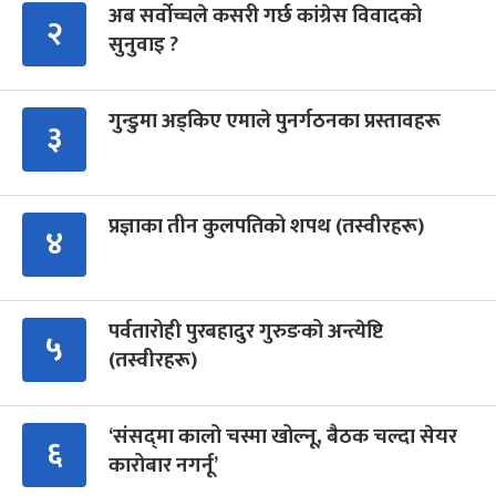
अब सर्वोच्चले कसरी गर्छ कांग्रेस विवादको
२
सुनुवाइ ?
गुन्डुमा अड्किए एमाले पुनर्गठनका प्रस्तावहरू
३
प्रज्ञाका तीन कुलपतिको शपथ (तस्वीरहरू)
४
पर्वतारोही पुरबहादुर गुरुङको अन्त्येष्टि
५
(तस्वीरहरू)
‘संसद्‍मा कालो चस्मा खोल्नू, बैठक चल्दा सेयर
६
कारोबार नगर्नू’