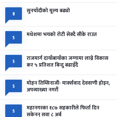
सुनचाँदीको मूल्य बढ्यो
८
मधेशमा भयको रोटी सेक्दै सीके राउत
५
राजमार्ग दायाँबायाँका जग्गामा लाग्ने विकास
५
कर ५ प्रतिशत बिन्दु बढाइँदै
मोहन तिम्सिनाजी- मार्क्सवाद देववाणी होइन,
५
अपव्याख्या नगरौं
महानगरका १८७ सहकारीले फिर्ता दिन
५
सकेनन् सवा ८ अर्ब