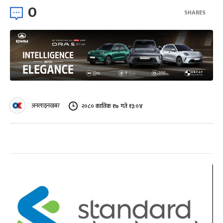
0
SHARES
अनलाइनखबर
२०८० कात्तिक १७ गते १३:०४