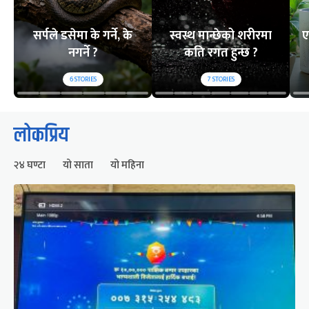
सर्पले डसेमा के गर्ने, के
स्वस्थ मान्छेको शरीरमा
ए
नगर्ने ?
कति रगत हुन्छ ?
6
STORIES
7
STORIES
लोकप्रिय
२४ घण्टा
यो साता
यो महिना