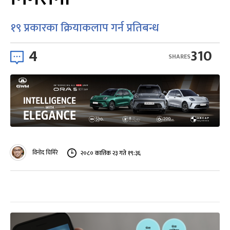
१९ प्रकारका क्रियाकलाप गर्न प्रतिबन्ध
4
310
SHARES
विनोद घिमिरे
२०८० कात्तिक २३ गते १९:३६