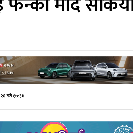
न्को मार्दै सकियो मञ्
 २६ गते १७:३४