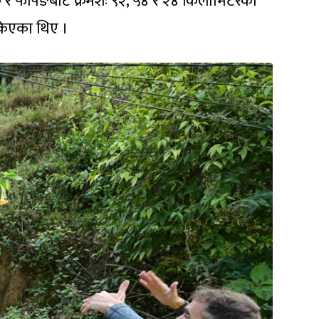
खर्क र फर्पिङबाट क्रमशः ९२, ५४ र २४ किलोमिटरका
सकिएका थिए ।