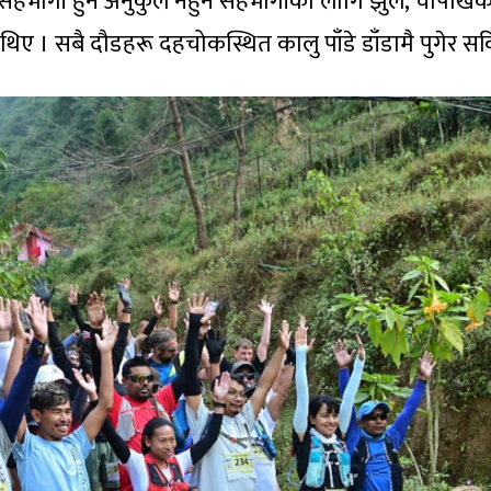
 दूरीमा सहभागी हुन अनुकुल नहुने सहभागीको लागि झुले, चापा
थिए । सबै दौडहरू दहचोकस्थित कालु पाँडे डाँडामै पुगेर 