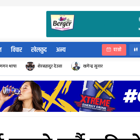
न
विचार
खेलकुद
अन्य
पात्रो
गगन थापा
शेरबहादुर देउवा
खगेन्द्र सुनार