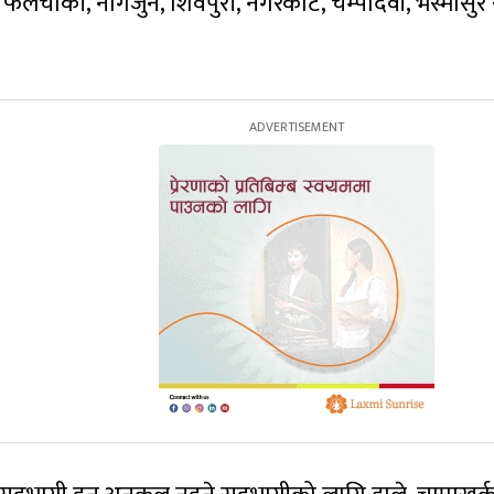
ले फलचोकी, नागर्जुन, शिवपुरी, नगरकोट, चम्पादेवी, भस्मासुर 