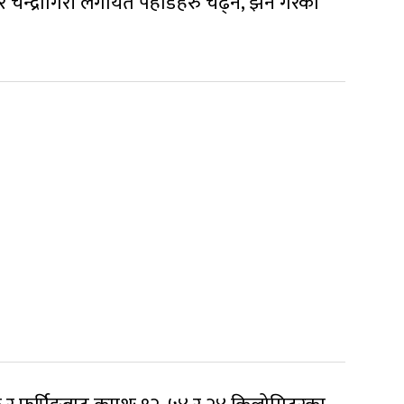
र चन्द्रागिरी लगायत पहाडहरु चढ्ने, झर्ने गरेका