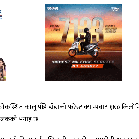
ोकस्थित कालु पाँडे डाँडाको फरेस्ट क्याम्पबाट १७० किलोम
योजकको भनाइ छ ।