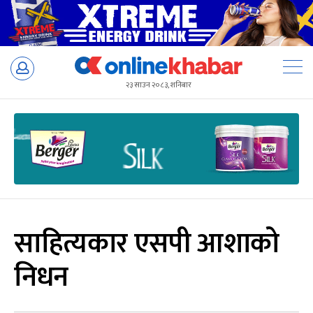
Skip
to
२३ साउन २०८३, शनिबार
content
साहित्यकार एसपी आशाको
निधन