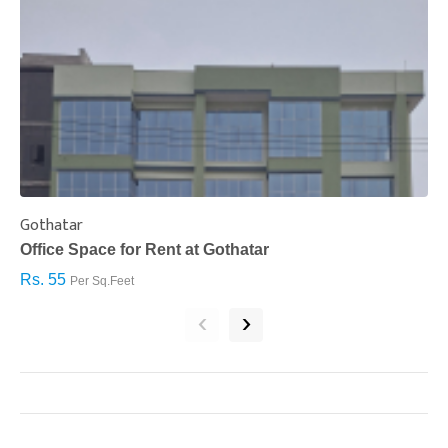
Gothatar
S
Office Space for Rent at Gothatar
H
Rs. 55
R
Per Sq.Feet
‹
›