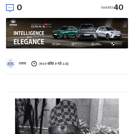
0
40
SHARES
रासस
२०८० मंसिर १ गते ८:२३