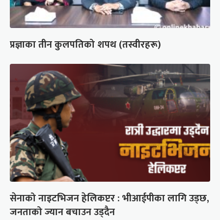
प्रज्ञाका तीन कुलपतिको शपथ (तस्वीरहरू)
सेनाको नाइटभिजन हेलिकप्टर : भीआईपीका लागि उड्छ,
जनताको ज्यान बचाउन उड्दैन