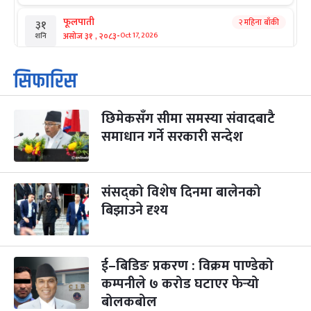
फूलपाती
२ महिना बाँकी
३१
-
असोज ३१ , २०८३
Oct 17, 2026
शनि
कार्तिक सङ्क्रान्ति
२ महिना बाँकी
१
सिफारिस
-
कार्तिक १, २०८३
Oct 18, 2026
आइत
छिमेकसँग सीमा समस्या संवादबाटै
महानवमी
२ महिना बाँकी
३
-
समाधान गर्ने सरकारी सन्देश
कार्तिक ३, २०८३
Oct 20, 2026
मंगल
विजयादशमी
२ महिना बाँकी
४
-
कार्तिक ४, २०८३
Oct 21, 2026
बुध
संसद्को विशेष दिनमा बालेनको
बिझाउने दृश्य
पापा‌ङ्कुशा एकादशी व्रत
२ महिना बाँकी
५
-
कार्तिक ५, २०८३
Oct 22, 2026
बिहि
ई–बिडिङ प्रकरण : विक्रम पाण्डेको
कुकुर तिहार
३ महिना बाँकी
२२
-
कार्तिक २२, २०८३
कम्पनीले ७ करोड घटाएर फेर्‍यो
Nov 8, 2026
आइत
बोलकबोल