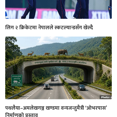
लिग २ क्रिकेटमा नेपालले स्कटल्यान्डसँग खेल्दै
पथलैया–अमलेखगञ्ज खण्डमा वन्यजन्तुमैत्री ‘ओभरपास’
निर्माणको प्रस्ताव