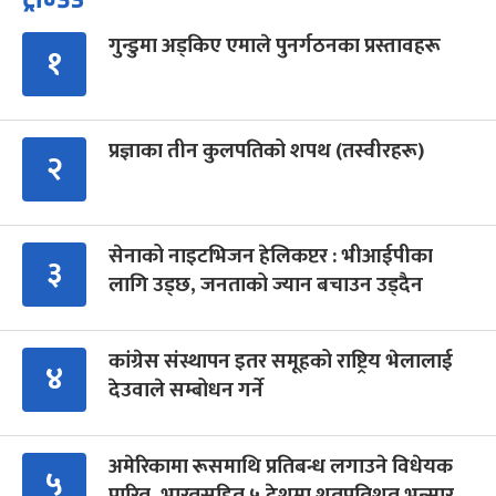
गुन्डुमा अड्किए एमाले पुनर्गठनका प्रस्तावहरू
१
प्रज्ञाका तीन कुलपतिको शपथ (तस्वीरहरू)
२
सेनाको नाइटभिजन हेलिकप्टर : भीआईपीका
३
लागि उड्छ, जनताको ज्यान बचाउन उड्दैन
कांग्रेस संस्थापन इतर समूहको राष्ट्रिय भेलालाई
४
देउवाले सम्बोधन गर्ने
अमेरिकामा रूसमाथि प्रतिबन्ध लगाउने विधेयक
५
पारित, भारतसहित ५ देशमा शतप्रतिशत भन्सार