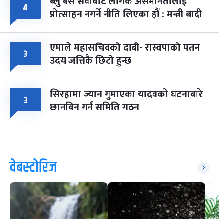
ब्लु बस सेवाबाट लैंगिक असमानतालाई
४
प्रोत्साहन नगर्ने नीति लिएका हौं : मन्त्री बादी
एमाले महासचिवको दाबी- रास्वपाको पतन
३
उदय जत्तिकै छिटो हुन्छ
सिरहामा ज्यान गुमाएका यादवको घटनाबारे
३
छानबिन गर्न समिति गठन
वेबस्टोरिज