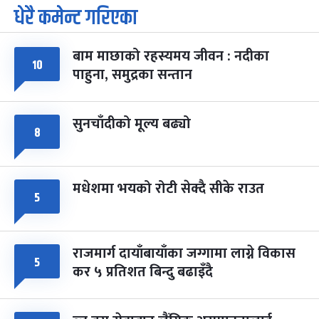
धेरै कमेन्ट गरिएका
पूर्णिमा व्रत
७ महिना बाँकी
७
-
चैत्र ७, २०८३
Mar 21, 2027
आइत
बाम माछाको रहस्यमय जीवन : नदीका
फागुपूर्णिमा
१०
७ महिना बाँकी
८
पाहुना, समुद्रका सन्तान
-
चैत्र ८, २०८३
Mar 22, 2027
सोम
सुनचाँदीको मूल्य बढ्यो
८
मधेशमा भयको रोटी सेक्दै सीके राउत
५
राजमार्ग दायाँबायाँका जग्गामा लाग्ने विकास
५
कर ५ प्रतिशत बिन्दु बढाइँदै