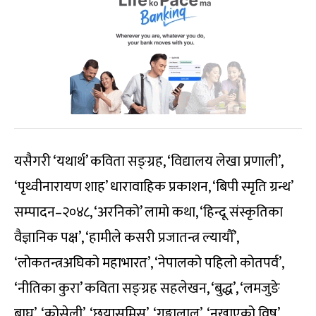
यसैगरी ‘यथार्थ’ कविता सङ्ग्रह, ‘विद्यालय लेखा प्रणाली’,
‘पृथ्वीनारायण शाह’ धारावाहिक प्रकाशन, ‘बिपी स्मृति ग्रन्थ’
सम्पादन–२०४८, ‘अरनिको’ लामो कथा, ‘हिन्दू संस्कृतिका
वैज्ञानिक पक्ष’, ‘हामीले कसरी प्रजातन्त्र ल्यायौँ’,
‘लोकतन्त्रअघिको महाभारत’, ‘नेपालको पहिलो कोतपर्व’,
‘नीतिका कुरा’ कविता सङ्ग्रह सहलेखन, ‘बुद्ध’, ‘लमजुङे
बाघ’, ‘कोसेली’, ‘छयासमिस’, ‘गङ्गालाल’, ‘नखाएको विष’