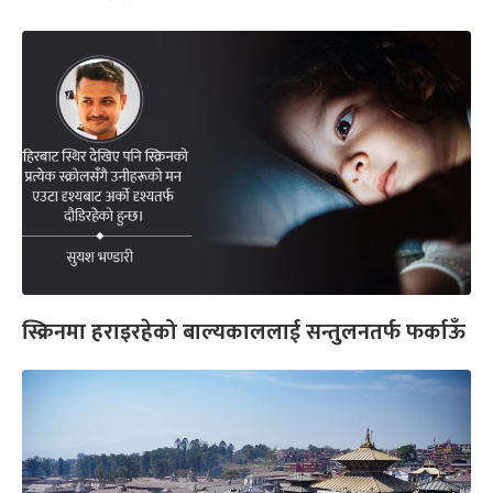
स्क्रिनमा हराइरहेको बाल्यकाललाई सन्तुलनतर्फ फर्काऊँ