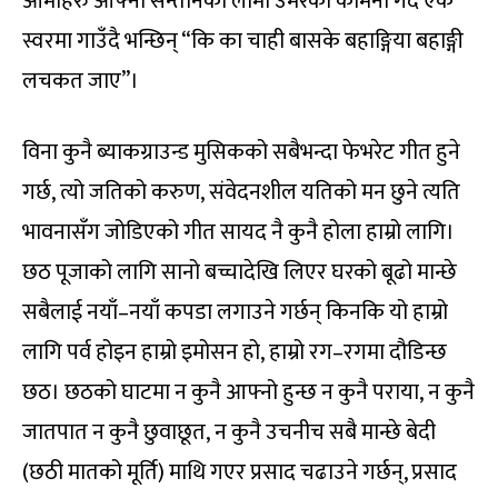
आमाहरु आफ्नो सन्तानको लामो उमेरको कामना गर्दै एकै
स्वरमा गाउँदै भन्छिन् “कि का चाही बासके बहाङ्गिया बहाङ्गी
लचकत जाए”।
विना कुनै ब्याकग्राउन्ड मुसिकको सबैभन्दा फेभरेट गीत हुने
गर्छ, त्यो जतिको करुण, संवेदनशील यतिको मन छुने त्यति
भावनासँग जोडिएको गीत सायद नै कुनै होला हाम्रो लागि।
छठ पूजाको लागि सानो बच्चादेखि लिएर घरको बूढो मान्छे
सबैलाई नयाँ–नयाँ कपडा लगाउने गर्छन् किनकि यो हाम्रो
लागि पर्व होइन हाम्रो इमोसन हो, हाम्रो रग–रगमा दौडिन्छ
छठ। छठको घाटमा न कुनै आफ्नो हुन्छ न कुनै पराया, न कुनै
जातपात न कुनै छुवाछूत, न कुनै उचनीच सबै मान्छे बेदी
(छठी मातको मूर्ति) माथि गएर प्रसाद चढाउने गर्छन्, प्रसाद