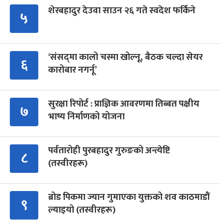
शेरबहादुर देउवा साउन २६ गते स्वदेश फर्किने
५
‘संसद्‍मा कालो चस्मा खोल्नू, बैठक चल्दा सेयर
६
कारोबार नगर्नू’
सुरक्षा रिपोर्ट : प्राज्ञिक आवरणमा तिब्बत पक्षीय
७
भाष्य निर्माणको योजना
पर्वतारोही पुरबहादुर गुरुङको अन्त्येष्टि
८
(तस्वीरहरू)
ब्रोड पिकमा ज्यान गुमाएका युक्तको शव काठमाडौं
९
ल्याइयो (तस्वीरहरू)