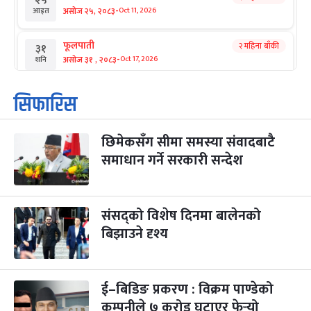
२५
-
असोज २५, २०८३
Oct 11, 2026
आइत
फूलपाती
२ महिना बाँकी
३१
-
असोज ३१ , २०८३
Oct 17, 2026
शनि
कार्तिक सङ्क्रान्ति
२ महिना बाँकी
१
सिफारिस
-
कार्तिक १, २०८३
Oct 18, 2026
आइत
छिमेकसँग सीमा समस्या संवादबाटै
महानवमी
२ महिना बाँकी
३
-
समाधान गर्ने सरकारी सन्देश
कार्तिक ३, २०८३
Oct 20, 2026
मंगल
विजयादशमी
२ महिना बाँकी
४
-
कार्तिक ४, २०८३
Oct 21, 2026
बुध
संसद्को विशेष दिनमा बालेनको
बिझाउने दृश्य
पापा‌ङ्कुशा एकादशी व्रत
२ महिना बाँकी
५
-
कार्तिक ५, २०८३
Oct 22, 2026
बिहि
ई–बिडिङ प्रकरण : विक्रम पाण्डेको
कुकुर तिहार
३ महिना बाँकी
२२
-
कार्तिक २२, २०८३
कम्पनीले ७ करोड घटाएर फेर्‍यो
Nov 8, 2026
आइत