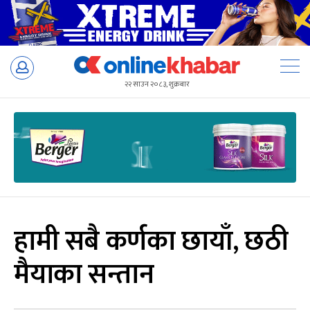
Skip
to
२२ साउन २०८३, शुक्रबार
content
हामी सबै कर्णका छायाँ, छठी
मैयाका सन्तान