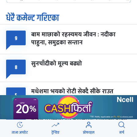
-
फाल्गुन २५, २०८३
Mar 9, 2027
मंगल
धेरै कमेन्ट गरिएका
पूर्णिमा व्रत
७ महिना बाँकी
७
-
चैत्र ७, २०८३
Mar 21, 2027
आइत
बाम माछाको रहस्यमय जीवन : नदीका
फागुपूर्णिमा
९
७ महिना बाँकी
८
पाहुना, समुद्रका सन्तान
-
चैत्र ८, २०८३
Mar 22, 2027
सोम
सुनचाँदीको मूल्य बढ्यो
८
मधेशमा भयको रोटी सेक्दै सीके राउत
५
मोहन तिम्सिनाजी- मार्क्सवाद देववाणी होइन,
५
अपव्याख्या नगरौं
ताजा अपडेट
ट्रेन्डिङ
प्रोफाइल
सर्च