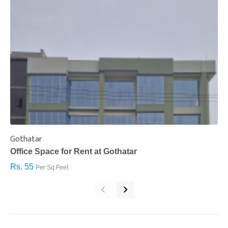
Gothatar
S
Office Space for Rent at Gothatar
H
Rs. 55
R
Per Sq.Feet
‹
›