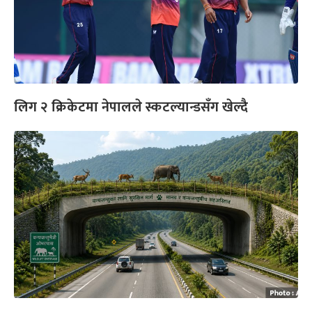
लिग २ क्रिकेटमा नेपालले स्कटल्यान्डसँग खेल्दै