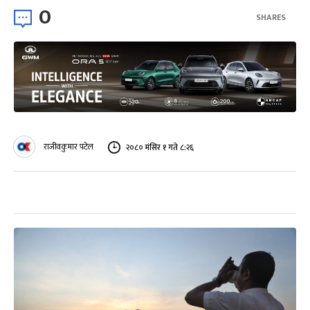
0
SHARES
राजीवकुमार पटेल
२०८० मंसिर १ गते ८:२६