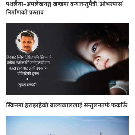
पथलैया–अमलेखगञ्ज खण्डमा वन्यजन्तुमैत्री ‘ओभरपास’
निर्माणको प्रस्ताव
स्क्रिनमा हराइरहेको बाल्यकाललाई सन्तुलनतर्फ फर्काऊँ