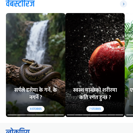
वेबस्टोरिज
सर्पले डसेमा के गर्ने, के
स्वस्थ मान्छेको शरीरमा
ए
नगर्ने ?
कति रगत हुन्छ ?
6
STORIES
7
STORIES