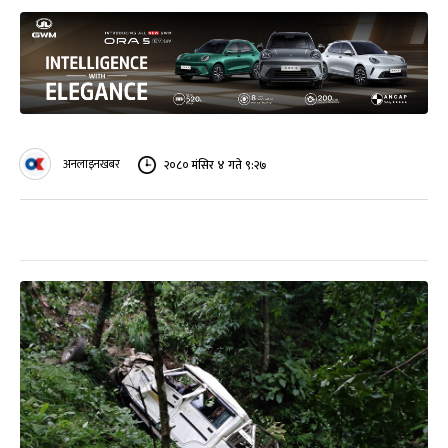
अनलाइनखबर
२०८० मंसिर ४ गते ९:२७