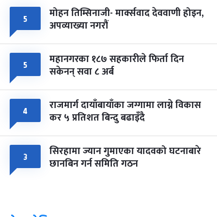
मोहन तिम्सिनाजी- मार्क्सवाद देववाणी होइन,
५
अपव्याख्या नगरौं
महानगरका १८७ सहकारीले फिर्ता दिन
५
सकेनन् सवा ८ अर्ब
राजमार्ग दायाँबायाँका जग्गामा लाग्ने विकास
४
कर ५ प्रतिशत बिन्दु बढाइँदै
सिरहामा ज्यान गुमाएका यादवको घटनाबारे
३
छानबिन गर्न समिति गठन