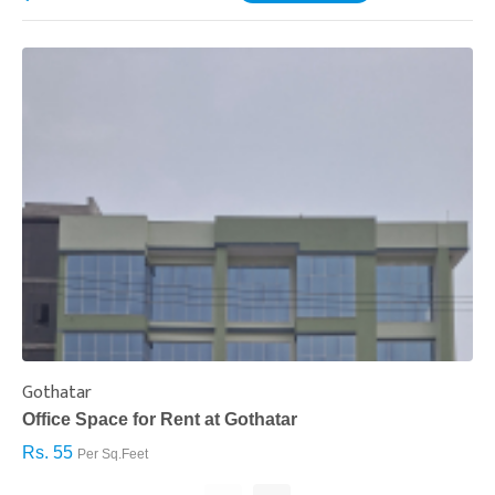
Gothatar
S
Office Space for Rent at Gothatar
H
Rs. 55
R
Per Sq.Feet