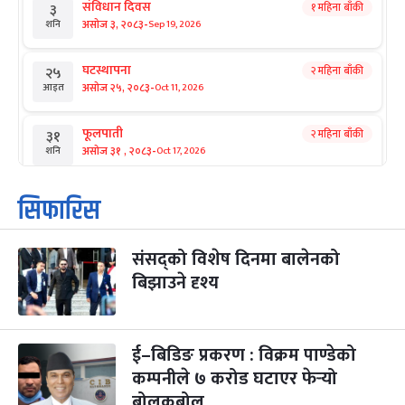
संविधान दिवस
१ महिना बाँकी
३
-
असोज ३, २०८३
Sep 19, 2026
शनि
घटस्थापना
२ महिना बाँकी
२५
-
असोज २५, २०८३
Oct 11, 2026
आइत
फूलपाती
२ महिना बाँकी
३१
-
असोज ३१ , २०८३
Oct 17, 2026
शनि
कार्तिक सङ्क्रान्ति
२ महिना बाँकी
१
सिफारिस
-
कार्तिक १, २०८३
Oct 18, 2026
आइत
संसद्को विशेष दिनमा बालेनको
महानवमी
२ महिना बाँकी
३
-
बिझाउने दृश्य
कार्तिक ३, २०८३
Oct 20, 2026
मंगल
विजयादशमी
२ महिना बाँकी
४
-
कार्तिक ४, २०८३
Oct 21, 2026
बुध
ई–बिडिङ प्रकरण : विक्रम पाण्डेको
कम्पनीले ७ करोड घटाएर फेर्‍यो
पापा‌ङ्कुशा एकादशी व्रत
२ महिना बाँकी
५
बोलकबोल
-
कार्तिक ५, २०८३
Oct 22, 2026
बिहि