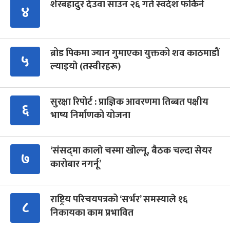
शेरबहादुर देउवा साउन २६ गते स्वदेश फर्किने
४
ब्रोड पिकमा ज्यान गुमाएका युक्तको शव काठमाडौं
५
ल्याइयो (तस्वीरहरू)
सुरक्षा रिपोर्ट : प्राज्ञिक आवरणमा तिब्बत पक्षीय
६
भाष्य निर्माणको योजना
‘संसद्‍मा कालो चस्मा खोल्नू, बैठक चल्दा सेयर
७
कारोबार नगर्नू’
राष्ट्रिय परिचयपत्रको ‘सर्भर’ समस्याले १६
८
निकायका काम प्रभावित