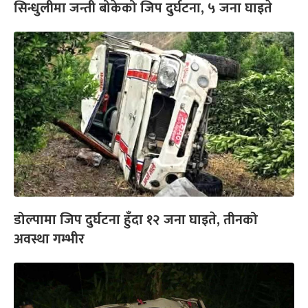
सिन्धुलीमा जन्ती बोकेको जिप दुर्घटना, ५ जना घाइते
डोल्पामा जिप दुर्घटना हुँदा १२ जना घाइते, तीनको
अवस्था गम्भीर