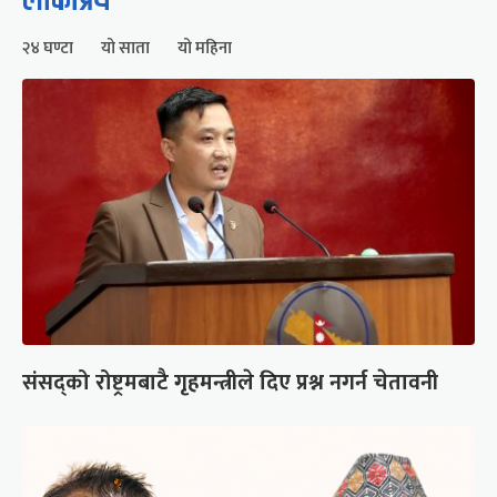
लोकप्रिय
२४ घण्टा
यो साता
यो महिना
संसद्को रोष्ट्रमबाटै गृहमन्त्रीले दिए प्रश्न नगर्न चेतावनी