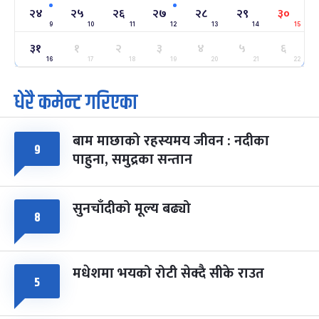
-
फाल्गुन २४, २०८३
Mar 8, 2027
सोम
२४
२५
२६
२७
२८
२९
३०
9
10
11
12
13
14
15
ग्याल्पो ल्होसार
७ महिना बाँकी
२५
३१
१
२
३
४
५
६
-
फाल्गुन २५, २०८३
Mar 9, 2027
मंगल
16
17
18
19
20
21
22
धेरै कमेन्ट गरिएका
पूर्णिमा व्रत
७ महिना बाँकी
७
-
चैत्र ७, २०८३
Mar 21, 2027
आइत
बाम माछाको रहस्यमय जीवन : नदीका
फागुपूर्णिमा
७ महिना बाँकी
८
९
पाहुना, समुद्रका सन्तान
-
चैत्र ८, २०८३
Mar 22, 2027
सोम
सुनचाँदीको मूल्य बढ्यो
८
मधेशमा भयको रोटी सेक्दै सीके राउत
५