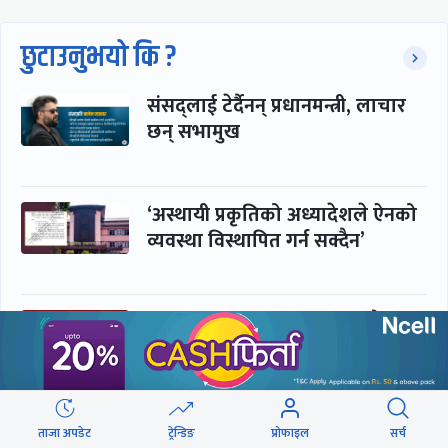
छुटाउनुभयो कि ?
संसद्लाई टेर्दैनन् प्रधानमन्त्री, लाचार
छन् सभामुख
‘अस्थायी प्रकृतिको अध्यादेशले ऐनको
व्यवस्था विस्थापित गर्न सक्दैन’
सरकार-प्रसाईं लुकामारी : छिनमै
पक्राउ, तुरुन्तै रिहा
‘कामचलाउ’ नेतृत्वले थलियो स्वास्थ्य
ताजा अपडेट
ट्रेन्डिङ
प्रोफाइल
सर्च