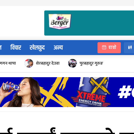
न
विचार
खेलकुद
अन्य
पात्रो
गगन थापा
शेरबहादुर देउवा
पुरबहादुर गुरुङ