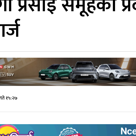
गा प्रसाईं समूहको प्रद
ार्ज
गते १५:२७