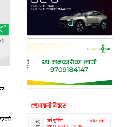
एर
आगामी बिदाहरु
रिएको
जनै पूर्णिमा
२१ दिन बाँकी
१२
-
भाद्र १२, २०८३
Aug 28, 2026
शुक्र