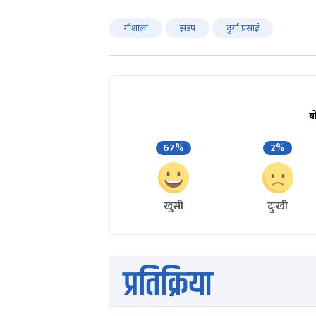
गौशाला
झडप
दुर्गा प्रसाईं
य
67%
2%
खुसी
दुःखी
प्रतिक्रिया