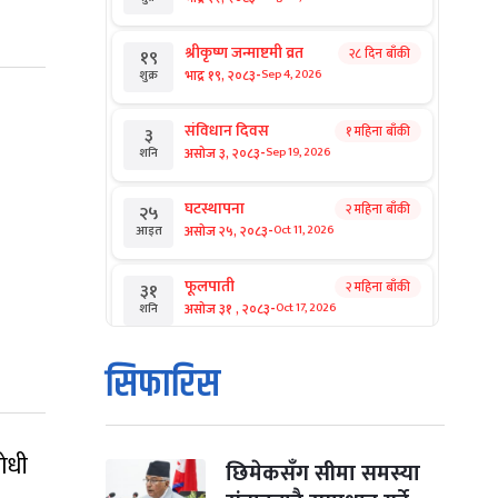
श्रीकृष्ण जन्माष्टमी व्रत
२८ दिन बाँकी
१९
-
भाद्र १९, २०८३
Sep 4, 2026
शुक्र
संविधान दिवस
१ महिना बाँकी
३
-
असोज ३, २०८३
Sep 19, 2026
शनि
घटस्थापना
२ महिना बाँकी
२५
-
असोज २५, २०८३
Oct 11, 2026
आइत
फूलपाती
२ महिना बाँकी
३१
-
असोज ३१ , २०८३
Oct 17, 2026
शनि
कार्तिक सङ्क्रान्ति
२ महिना बाँकी
१
सिफारिस
-
कार्तिक १, २०८३
Oct 18, 2026
आइत
महानवमी
२ महिना बाँकी
३
रोधी
-
कार्तिक ३, २०८३
Oct 20, 2026
मंगल
छिमेकसँग सीमा समस्या