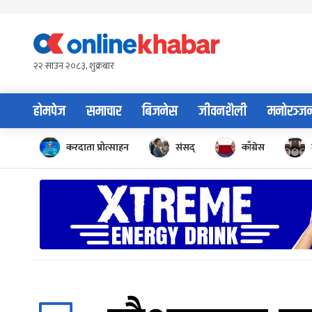
Skip
to
content
२२ साउन २०८३, शुक्रबार
होमपेज
समाचार
बिजनेस
जीवनशैली
मनोरञ्ज
करदाता प्रोत्साहन
संसद्
काँग्रेस