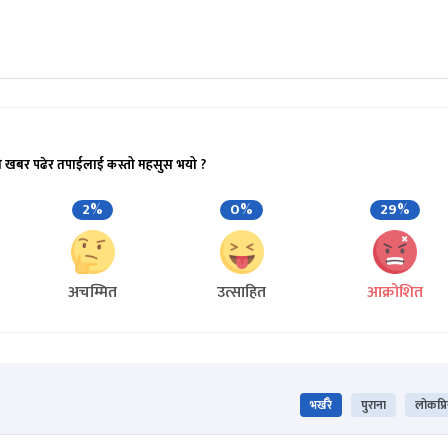
ो खबर पढेर तपाईलाई कस्तो महसुस भयो ?
2%
0%
29%
अचम्मित
उत्साहित
आक्रोशित
भर्खरै
पुराना
लोकप्र