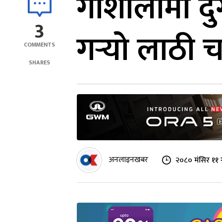
गौशालामा दुर्
3
गर्‍यो लाठी च
COMMENTS
SHARES
अनलाइनखबर
२०८० मंसिर ११ 