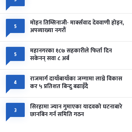
मोहन तिम्सिनाजी- मार्क्सवाद देववाणी होइन,
५
अपव्याख्या नगरौं
महानगरका १८७ सहकारीले फिर्ता दिन
५
सकेनन् सवा ८ अर्ब
राजमार्ग दायाँबायाँका जग्गामा लाग्ने विकास
४
कर ५ प्रतिशत बिन्दु बढाइँदै
सिरहामा ज्यान गुमाएका यादवको घटनाबारे
३
छानबिन गर्न समिति गठन