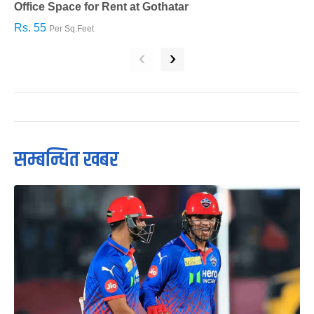
Office Space for Rent at Gothatar
H
Rs. 55
R
Per Sq.Feet
‹
›
सम्बन्धित खबर