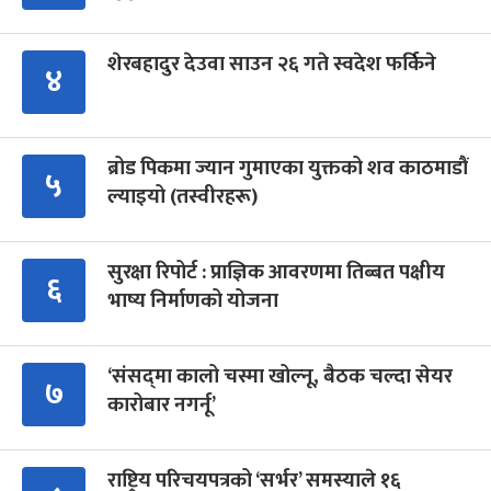
शेरबहादुर देउवा साउन २६ गते स्वदेश फर्किने
४
ब्रोड पिकमा ज्यान गुमाएका युक्तको शव काठमाडौं
५
ल्याइयो (तस्वीरहरू)
सुरक्षा रिपोर्ट : प्राज्ञिक आवरणमा तिब्बत पक्षीय
६
भाष्य निर्माणको योजना
‘संसद्‍मा कालो चस्मा खोल्नू, बैठक चल्दा सेयर
७
कारोबार नगर्नू’
राष्ट्रिय परिचयपत्रको ‘सर्भर’ समस्याले १६