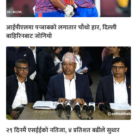
आईपीएलमा पन्जाबको लगातार चौथो हार, दिल्ली
बाहिरिनबाट जोगियो
२९ दिनमै एसईईको नतिजा, ४ प्रतिशत बढीले सुधार