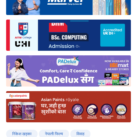
निकेश खड्का
नेपाली फिल्म
विवाह