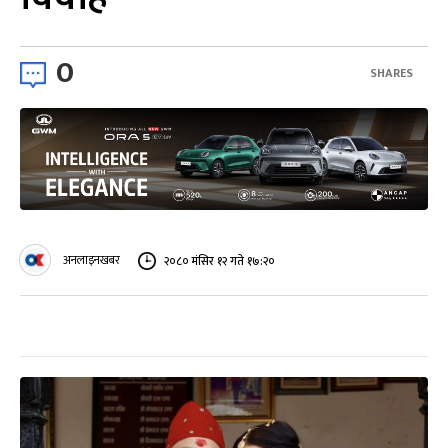
0
SHARES
अनलाइनखबर
२०८० मंसिर १२ गते १७:२०