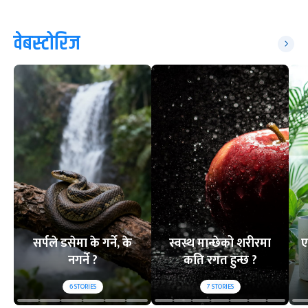
वेबस्टोरिज
सर्पले डसेमा के गर्ने, के
स्वस्थ मान्छेको शरीरमा
ए
नगर्ने ?
कति रगत हुन्छ ?
6
STORIES
7
STORIES