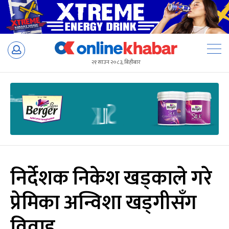
Skip
to
२१ साउन २०८३, बिहीबार
content
निर्देशक निकेश खड्काले गरे
प्रेमिका अन्विशा खड्गीसँग
विवाह