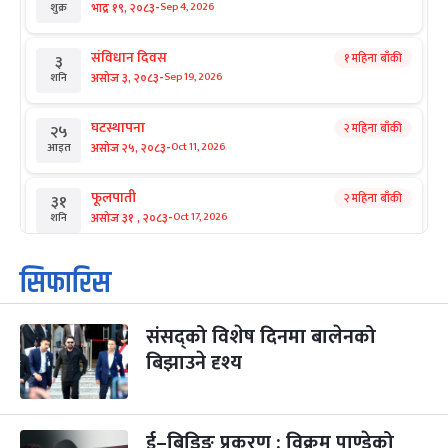
-
भाद्र १९, २०८३
Sep 4, 2026
शुक्र
संविधान दिवस
१ महिना बाँकी
३
-
असोज ३, २०८३
Sep 19, 2026
शनि
घटस्थापना
२ महिना बाँकी
२५
-
असोज २५, २०८३
Oct 11, 2026
आइत
फूलपाती
२ महिना बाँकी
३१
-
असोज ३१ , २०८३
Oct 17, 2026
शनि
कार्तिक सङ्क्रान्ति
२ महिना बाँकी
१
सिफारिस
-
कार्तिक १, २०८३
Oct 18, 2026
आइत
संसद्को विशेष दिनमा बालेनको
महानवमी
२ महिना बाँकी
३
-
बिझाउने दृश्य
कार्तिक ३, २०८३
Oct 20, 2026
मंगल
विजयादशमी
२ महिना बाँकी
४
-
कार्तिक ४, २०८३
Oct 21, 2026
बुध
ई–बिडिङ प्रकरण : विक्रम पाण्डेको