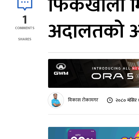
फिर्केखोला 
1
अदालतको आद
COMMENTS
SHARES
विकास रोकामगर
२०८० मंसिर 