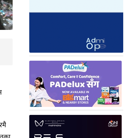
न
रमै
हितका