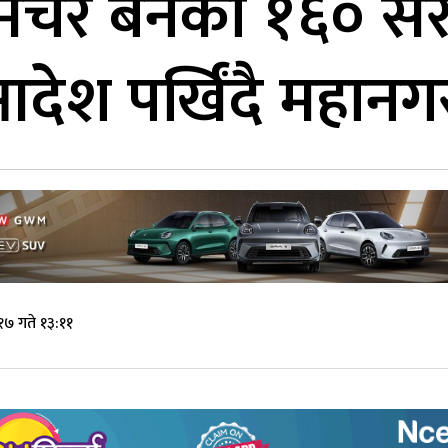
मिचेर बनेका १६० स
ेश पर्खिंदै महानग
१७ गते १३:११