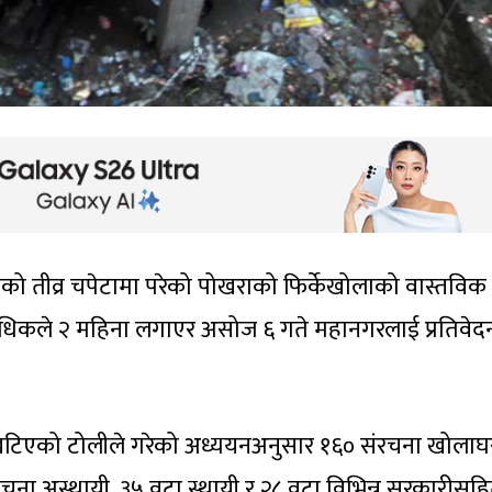
को तीव्र चपेटामा परेको पोखराको फिर्केखोलाको वास्तविक
विधिकले २ महिना लगाएर असोज ६ गते महानगरलाई प्रतिवेद
मा खटिएको टोलीले गरेको अध्ययनअनुसार १६० संरचना खोलाघ
ंरचना अस्थायी, ३५ वटा स्थायी र २८ वटा विभिन्न सरकारीस