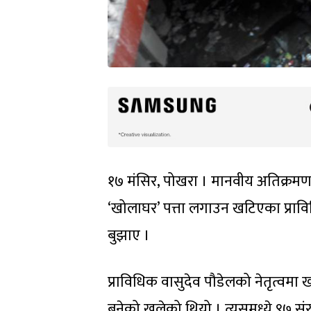
१७ मंसिर, पोखरा । मानवीय अतिक्रमण
‘खोलाघर’ पत्ता लगाउन खटिएका प्रा
बुझाए ।
प्राविधिक वासुदेव पौडेलको नेतृत्व
बनेको खुलेको थियो । त्यसमध्ये ९७ स