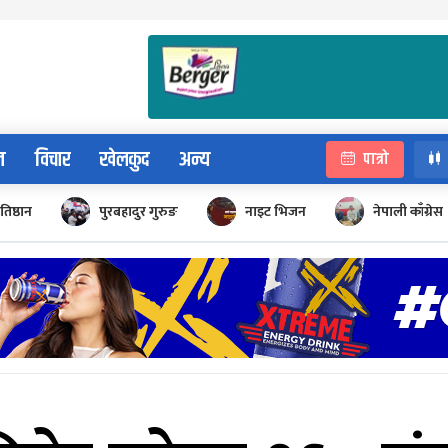
न
विचार
खेलकुद
अन्य
पात्रो
रतिष्ठान
पुरबहादुर गुरुङ
नाइट भिजन
नेपाली काँग्रेस