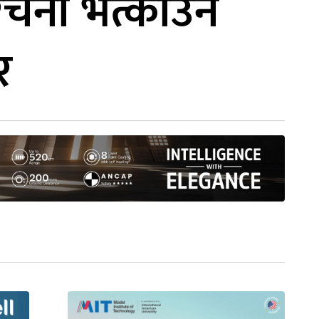
ंरचना भत्काउन
र