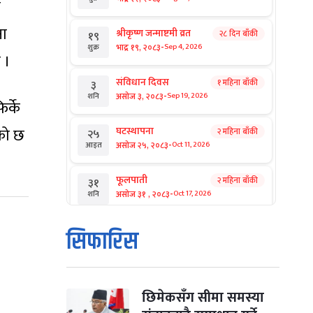
र
ना
श्रीकृष्ण जन्माष्टमी व्रत
२८ दिन बाँकी
१९
-
भाद्र १९, २०८३
Sep 4, 2026
शुक्र
 ।
संविधान दिवस
१ महिना बाँकी
३
-
असोज ३, २०८३
Sep 19, 2026
शनि
र्के
को छ
घटस्थापना
२ महिना बाँकी
२५
-
असोज २५, २०८३
Oct 11, 2026
आइत
फूलपाती
२ महिना बाँकी
३१
-
असोज ३१ , २०८३
Oct 17, 2026
शनि
कार्तिक सङ्क्रान्ति
२ महिना बाँकी
१
सिफारिस
-
कार्तिक १, २०८३
Oct 18, 2026
आइत
महानवमी
२ महिना बाँकी
३
-
कार्तिक ३, २०८३
Oct 20, 2026
मंगल
छिमेकसँग सीमा समस्या