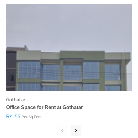
Gothatar
S
Office Space for Rent at Gothatar
H
Rs. 55
R
Per Sq.Feet
‹
›