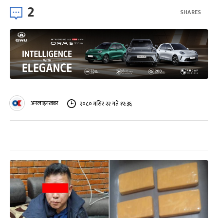
2
SHARES
अनलाइनखबर
२०८० मंसिर २२ गते १२:३६