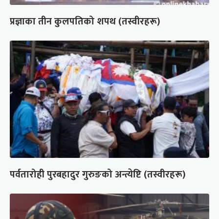
प्रज्ञाका तीन कुलपतिको शपथ (तस्वीरहरू)
पर्वतारोही पुरबहादुर गुरुङको अन्त्येष्टि (तस्वीरहरू)