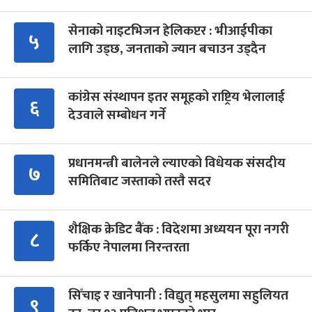
सेनाको नाइटभिजन हेलिकप्टर : भीआईपीका
५
लागि उड्छ, जनताको ज्यान बचाउन उड्दैन
कांग्रेस संस्थापन इतर समूहको राष्ट्रिय भेलालाई
६
देउवाले सम्बोधन गर्ने
प्रधानमन्त्री बालेनले ल्याएको विधेयक संसदीय
७
समितिबाट जस्ताको तस्तै सदर
शैक्षिक क्रेडिट बैंक : विदेशमा अध्ययन पूरा नगरी
८
फर्किए नेपालमा निरन्तरता
सिँचाइ र खानेपानी : विद्युत् महसुलमा सहुलियत
९