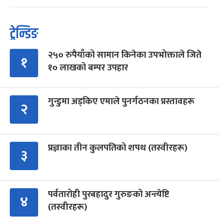
ट्रेन्डिङ
२५० रुपैयाँको सामान किनेका उपभोक्ताले जिते
१
१० लाखको बम्पर उपहार
गुन्डुमा अड्किए एमाले पुनर्गठनका प्रस्तावहरू
२
प्रज्ञाका तीन कुलपतिको शपथ (तस्वीरहरू)
३
पर्वतारोही पुरबहादुर गुरुङको अन्त्येष्टि
४
(तस्वीरहरू)