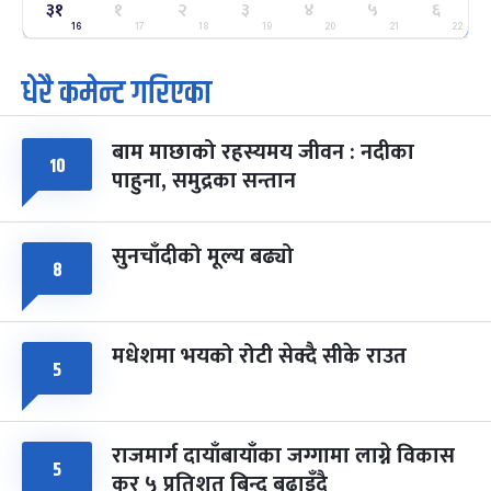
ग्याल्पो ल्होसार
७ महिना बाँकी
२५
३१
१
२
३
४
५
६
-
फाल्गुन २५, २०८३
Mar 9, 2027
मंगल
16
17
18
19
20
21
22
धेरै कमेन्ट गरिएका
पूर्णिमा व्रत
७ महिना बाँकी
७
-
चैत्र ७, २०८३
Mar 21, 2027
आइत
बाम माछाको रहस्यमय जीवन : नदीका
फागुपूर्णिमा
७ महिना बाँकी
८
१०
पाहुना, समुद्रका सन्तान
-
चैत्र ८, २०८३
Mar 22, 2027
सोम
सुनचाँदीको मूल्य बढ्यो
८
मधेशमा भयको रोटी सेक्दै सीके राउत
५
राजमार्ग दायाँबायाँका जग्गामा लाग्ने विकास
५
कर ५ प्रतिशत बिन्दु बढाइँदै