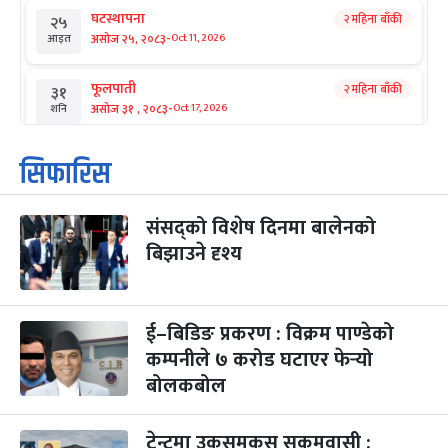
घटस्थापना
२ महिना बाँकी
२५
-
असोज २५, २०८३
Oct 11, 2026
आइत
फूलपाती
२ महिना बाँकी
३१
-
असोज ३१ , २०८३
Oct 17, 2026
शनि
कार्तिक सङ्क्रान्ति
२ महिना बाँकी
१
सिफारिस
-
कार्तिक १, २०८३
Oct 18, 2026
आइत
संसद्को विशेष दिनमा बालेनको
महानवमी
२ महिना बाँकी
३
-
बिझाउने दृश्य
कार्तिक ३, २०८३
Oct 20, 2026
मंगल
विजयादशमी
२ महिना बाँकी
४
-
कार्तिक ४, २०८३
Oct 21, 2026
बुध
ई–बिडिङ प्रकरण : विक्रम पाण्डेको
कम्पनीले ७ करोड घटाएर फेर्‍यो
पापा‌ङ्कुशा एकादशी व्रत
२ महिना बाँकी
५
बोलकबोल
-
कार्तिक ५, २०८३
Oct 22, 2026
बिहि
टेन्टमा उकुसमुकुस सुकुमवासी :
कुकुर तिहार
३ महिना बाँकी
२२