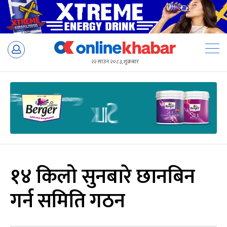
Skip
to
२२ साउन २०८३, शुक्रबार
content
१४ किलो सुनबारे छानबिन
गर्न समिति गठन