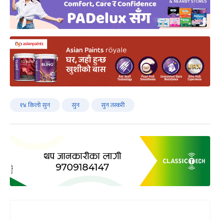
१४ किलो सुन
सुन
सुन तस्करी