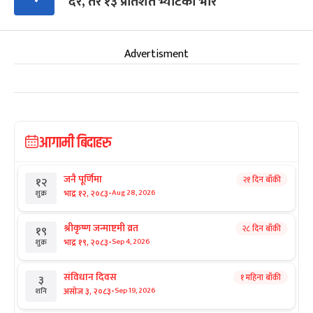
दर, तर १३ प्रतिशत भ्याटको भार
Advertisment
आगामी बिदाहरु
जनै पूर्णिमा
२१ दिन बाँकी
१२
-
भाद्र १२, २०८३
Aug 28, 2026
शुक्र
श्रीकृष्ण जन्माष्टमी व्रत
२८ दिन बाँकी
१९
-
भाद्र १९, २०८३
Sep 4, 2026
शुक्र
संविधान दिवस
१ महिना बाँकी
३
-
असोज ३, २०८३
Sep 19, 2026
शनि