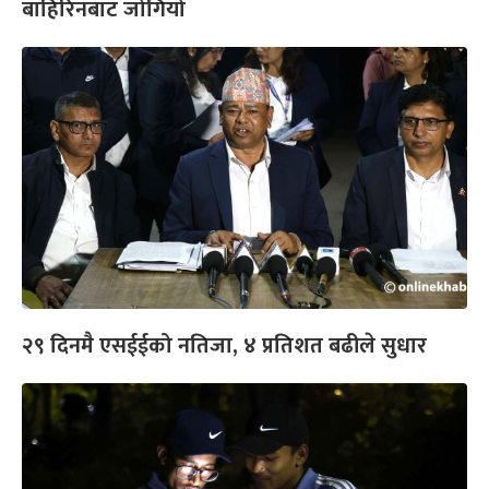
बाहिरिनबाट जोगियो
२९ दिनमै एसईईको नतिजा, ४ प्रतिशत बढीले सुधार