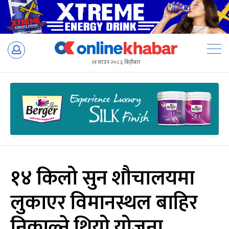
Skip
to
२१ साउन २०८३, बिहीबार
content
१४ किलो सुन शौचालयमा
लुकाएर विमानस्थल बाहिर
निकाल्ने थियो योजना