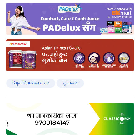
त्रिभुवन विमानस्थल भन्सार
सुन तस्करी