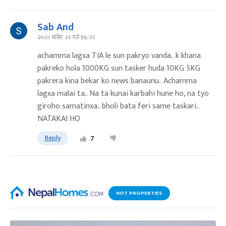
Sab And
२०८० मंसिर २२ गते १७:२२
achamma lagxa TIA le sun pakryo vanda.. k khana
pakreko hola 1000KG sun tasker huda 10KG 5KG
pakrera kina bekar ko news banaunu.. Achamma
lagxa malai ta.. Na ta kunai karbahi hune ho, na tyo
giroho samatinxa.. bholi bata feri same taskari..
NATAKAI HO
Reply
7
HOT PROPERTIES