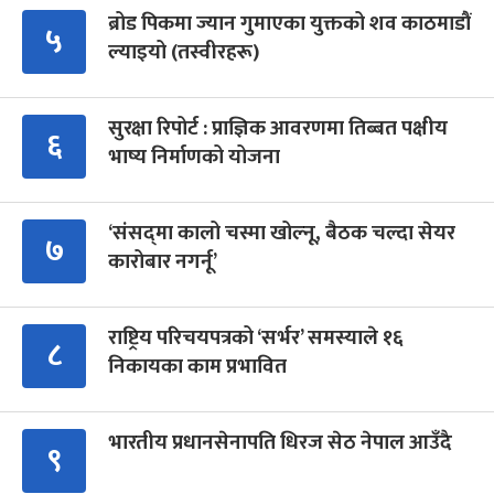
ब्रोड पिकमा ज्यान गुमाएका युक्तको शव काठमाडौं
५
ल्याइयो (तस्वीरहरू)
सुरक्षा रिपोर्ट : प्राज्ञिक आवरणमा तिब्बत पक्षीय
६
भाष्य निर्माणको योजना
‘संसद्‍मा कालो चस्मा खोल्नू, बैठक चल्दा सेयर
७
कारोबार नगर्नू’
राष्ट्रिय परिचयपत्रको ‘सर्भर’ समस्याले १६
८
निकायका काम प्रभावित
भारतीय प्रधानसेनापति धिरज सेठ नेपाल आउँदै
९