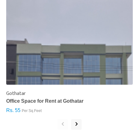
Gothatar
S
Office Space for Rent at Gothatar
H
Rs. 55
R
Per Sq.Feet
‹
›