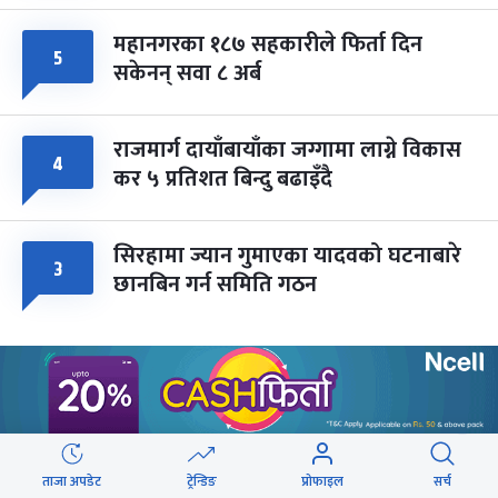
महानगरका १८७ सहकारीले फिर्ता दिन
५
सकेनन् सवा ८ अर्ब
राजमार्ग दायाँबायाँका जग्गामा लाग्ने विकास
४
कर ५ प्रतिशत बिन्दु बढाइँदै
सिरहामा ज्यान गुमाएका यादवको घटनाबारे
३
छानबिन गर्न समिति गठन
वेबस्टोरिज
ताजा अपडेट
ट्रेन्डिङ
प्रोफाइल
सर्च