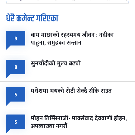
-
फाल्गुन २५, २०८३
Mar 9, 2027
मंगल
16
17
18
19
20
21
22
धेरै कमेन्ट गरिएका
पूर्णिमा व्रत
७ महिना बाँकी
७
-
चैत्र ७, २०८३
Mar 21, 2027
आइत
बाम माछाको रहस्यमय जीवन : नदीका
फागुपूर्णिमा
७ महिना बाँकी
८
९
पाहुना, समुद्रका सन्तान
-
चैत्र ८, २०८३
Mar 22, 2027
सोम
सुनचाँदीको मूल्य बढ्यो
८
मधेशमा भयको रोटी सेक्दै सीके राउत
५
मोहन तिम्सिनाजी- मार्क्सवाद देववाणी होइन,
५
अपव्याख्या नगरौं