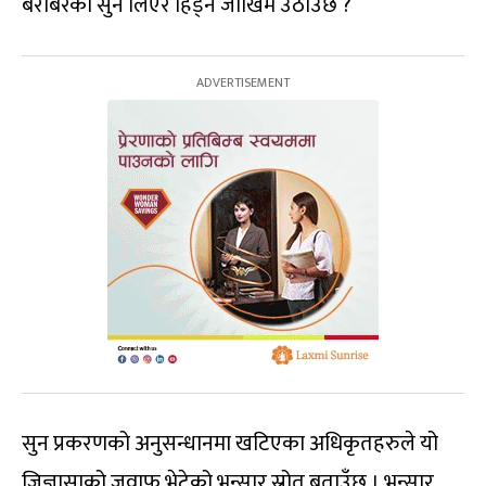
बराबरको सुन लिएर हिँड्ने जोखिम उठाउँछ ?
सुन प्रकरणको अनुसन्धानमा खटिएका अधिकृतहरुले यो
जिज्ञासाको जवाफ भेटेको भन्सार स्रोत बताउँछ । भन्सार