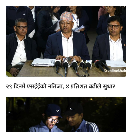
२९ दिनमै एसईईको नतिजा, ४ प्रतिशत बढीले सुधार