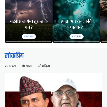
चट्याङ लागेमा तुरुन्त के
हान्ता भाइरस : कति
गर्ने ?
घातक ?
9
STORIES
8
STORIES
लोकप्रिय
२४ घण्टा
यो साता
यो महिना