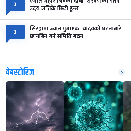
एमाले महासचिवको दाबी- रास्वपाको पतन
३
उदय जत्तिकै छिटो हुन्छ
सिरहामा ज्यान गुमाएका यादवको घटनाबारे
३
छानबिन गर्न समिति गठन
वेबस्टोरिज