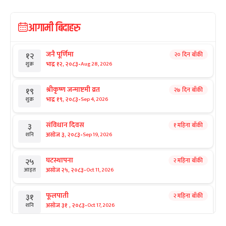
आगामी बिदाहरु
जनै पूर्णिमा
२० दिन बाँकी
१२
-
भाद्र १२, २०८३
Aug 28, 2026
शुक्र
श्रीकृष्ण जन्माष्टमी व्रत
२७ दिन बाँकी
१९
-
भाद्र १९, २०८३
Sep 4, 2026
शुक्र
संविधान दिवस
१ महिना बाँकी
३
-
असोज ३, २०८३
Sep 19, 2026
शनि
घटस्थापना
२ महिना बाँकी
२५
-
असोज २५, २०८३
Oct 11, 2026
आइत
फूलपाती
२ महिना बाँकी
३१
-
असोज ३१ , २०८३
Oct 17, 2026
शनि