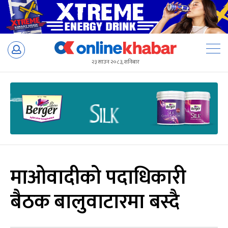
Skip
to
२३ साउन २०८३, शनिबार
content
माओवादीको पदाधिकारी
बैठक बालुवाटारमा बस्दै