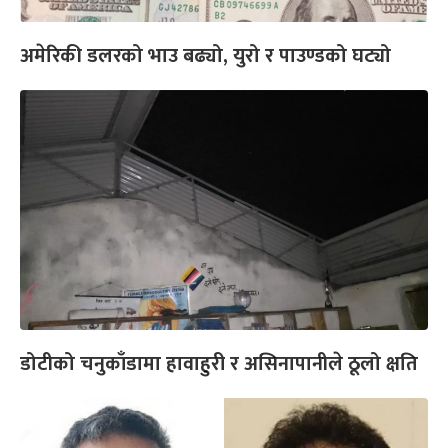
अमेरिकी डलरको भाउ बढ्यो, युरो र पाउण्डको घट्यो
डोटीको चनुकाँडामा हावाहुरी र असिनापानीले ठूलो क्षति