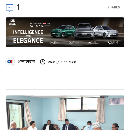
1
SHARES
अनलाइनखबर
२०८० पुष ४ गते ७:०४