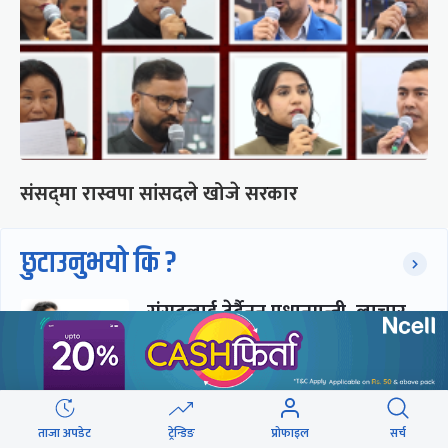
संसद्‍मा रास्वपा सांसदले खोजे सरकार
छुटाउनुभयो कि ?
संसद्लाई टेर्दैनन् प्रधानमन्त्री, लाचार
छन् सभामुख
‘अस्थायी प्रकृतिको अध्यादेशले ऐनको
ताजा अपडेट
ट्रेन्डिङ
प्रोफाइल
सर्च
व्यवस्था विस्थापित गर्न सक्दैन’