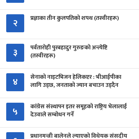
प्रज्ञाका तीन कुलपतिको शपथ (तस्वीरहरू)
२
पर्वतारोही पुरबहादुर गुरुङको अन्त्येष्टि
३
(तस्वीरहरू)
सेनाको नाइटभिजन हेलिकप्टर : भीआईपीका
४
लागि उड्छ, जनताको ज्यान बचाउन उड्दैन
कांग्रेस संस्थापन इतर समूहको राष्ट्रिय भेलालाई
५
देउवाले सम्बोधन गर्ने
प्रधानमन्त्री बालेनले ल्याएको विधेयक संसदीय