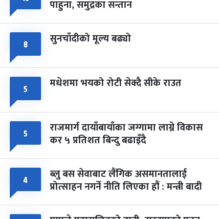
पाहुना, समुद्रका सन्तान
-
चैत्र ८, २०८३
Mar 22, 2027
सोम
सुनचाँदीको मूल्य बढ्यो
८
मधेशमा भयको रोटी सेक्दै सीके राउत
५
राजमार्ग दायाँबायाँका जग्गामा लाग्ने विकास
५
कर ५ प्रतिशत बिन्दु बढाइँदै
ब्लु बस सेवाबाट लैंगिक असमानतालाई
४
प्रोत्साहन नगर्ने नीति लिएका हौं : मन्त्री बादी