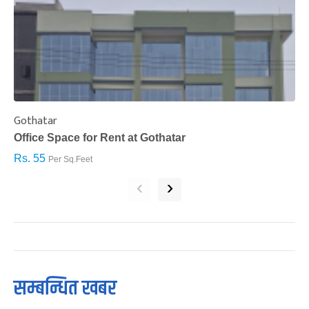
Gothatar
S
Office Space for Rent at Gothatar
H
Rs. 55
R
Per Sq.Feet
‹
›
सम्बन्धित खबर