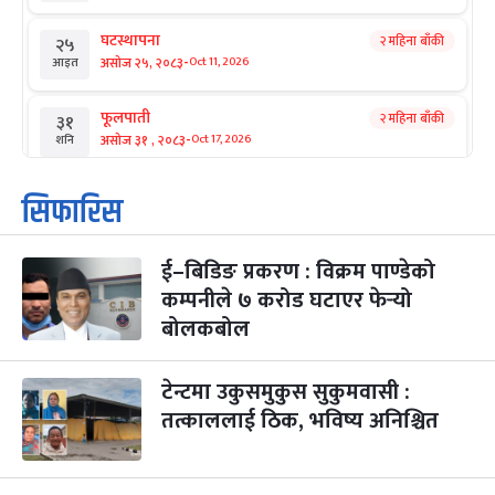
घटस्थापना
२ महिना बाँकी
२५
-
असोज २५, २०८३
Oct 11, 2026
आइत
फूलपाती
२ महिना बाँकी
३१
-
असोज ३१ , २०८३
Oct 17, 2026
शनि
कार्तिक सङ्क्रान्ति
२ महिना बाँकी
१
सिफारिस
-
कार्तिक १, २०८३
Oct 18, 2026
आइत
ई–बिडिङ प्रकरण : विक्रम पाण्डेको
महानवमी
२ महिना बाँकी
३
-
कम्पनीले ७ करोड घटाएर फेर्‍यो
कार्तिक ३, २०८३
Oct 20, 2026
मंगल
बोलकबोल
विजयादशमी
२ महिना बाँकी
४
-
कार्तिक ४, २०८३
Oct 21, 2026
बुध
टेन्टमा उकुसमुकुस सुकुमवासी :
तत्काललाई ठिक, भविष्य अनिश्चित
पापा‌ङ्कुशा एकादशी व्रत
२ महिना बाँकी
५
-
कार्तिक ५, २०८३
Oct 22, 2026
बिहि