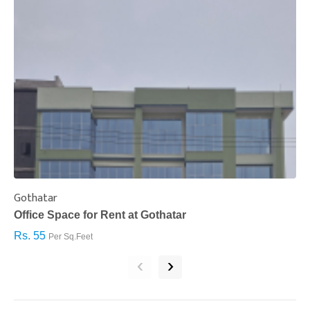
Gothatar
S
Office Space for Rent at Gothatar
H
Rs. 55
R
Per Sq.Feet
‹
›