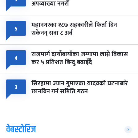
अपव्याख्या नगरौं
महानगरका १८७ सहकारीले फिर्ता दिन
५
सकेनन् सवा ८ अर्ब
राजमार्ग दायाँबायाँका जग्गामा लाग्ने विकास
४
कर ५ प्रतिशत बिन्दु बढाइँदै
सिरहामा ज्यान गुमाएका यादवको घटनाबारे
३
छानबिन गर्न समिति गठन
वेबस्टोरिज