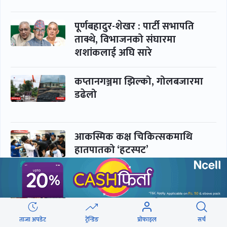
पूर्णबहादुर-शेखर : पार्टी सभापति
ताक्थे, विभाजनको संघारमा
शशांकलाई अघि सारे
कप्तानगञ्जमा झिल्को, गोलबजारमा
डढेलो
आकस्मिक कक्ष चिकित्सकमाथि
हातपातको ‘हटस्पट’
नपढी ‘पास’, नपढाइ ‘गुणस्तर’
ताजा अपडेट
ट्रेन्डिङ
प्रोफाइल
सर्च