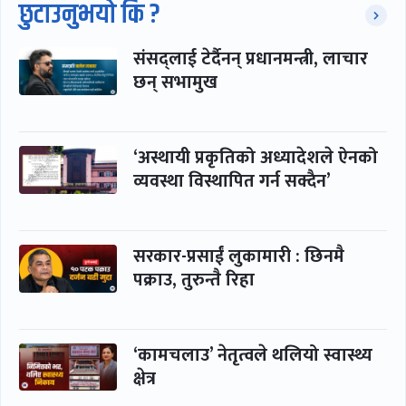
छुटाउनुभयो कि ?
संसद्लाई टेर्दैनन् प्रधानमन्त्री, लाचार
छन् सभामुख
‘अस्थायी प्रकृतिको अध्यादेशले ऐनको
व्यवस्था विस्थापित गर्न सक्दैन’
सरकार-प्रसाईं लुकामारी : छिनमै
पक्राउ, तुरुन्तै रिहा
‘कामचलाउ’ नेतृत्वले थलियो स्वास्थ्य
क्षेत्र