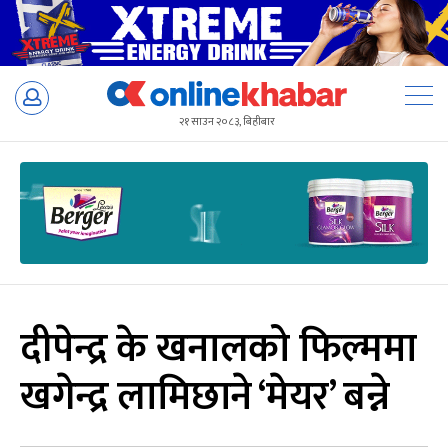
Skip
to
२१ साउन २०८३, बिहीबार
content
दीपेन्द्र के खनालको फिल्ममा
खगेन्द्र लामिछाने ‘मेयर’ बन्ने