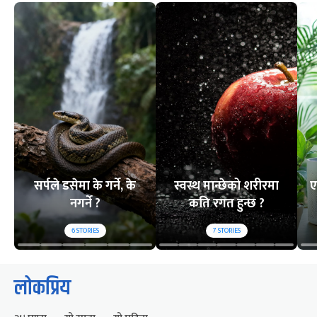
सर्पले डसेमा के गर्ने, के
स्वस्थ मान्छेको शरीरमा
ए
नगर्ने ?
कति रगत हुन्छ ?
6
STORIES
7
STORIES
लोकप्रिय