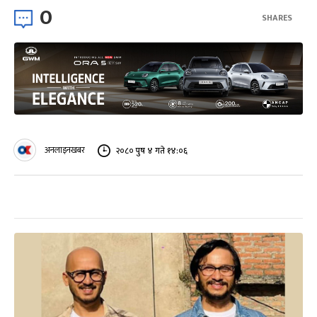
0
SHARES
अनलाइनखबर
२०८० पुष ४ गते १४:०६