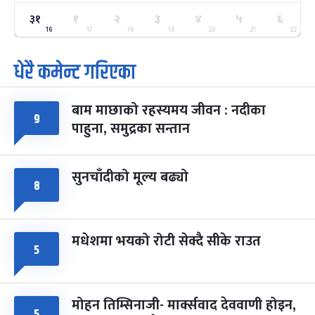
ग्याल्पो ल्होसार
७ महिना बाँकी
२५
३१
१
२
३
४
५
६
-
फाल्गुन २५, २०८३
Mar 9, 2027
मंगल
16
17
18
19
20
21
22
धेरै कमेन्ट गरिएका
पूर्णिमा व्रत
७ महिना बाँकी
७
-
चैत्र ७, २०८३
Mar 21, 2027
आइत
बाम माछाको रहस्यमय जीवन : नदीका
फागुपूर्णिमा
७ महिना बाँकी
८
९
पाहुना, समुद्रका सन्तान
-
चैत्र ८, २०८३
Mar 22, 2027
सोम
सुनचाँदीको मूल्य बढ्यो
८
मधेशमा भयको रोटी सेक्दै सीके राउत
५
मोहन तिम्सिनाजी- मार्क्सवाद देववाणी होइन,
५