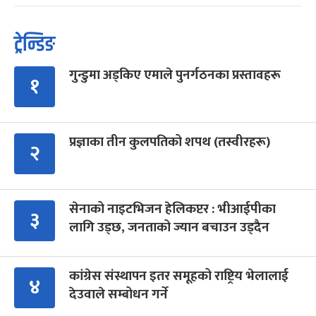
ट्रेन्डिङ
गुन्डुमा अड्किए एमाले पुनर्गठनका प्रस्तावहरू
१
प्रज्ञाका तीन कुलपतिको शपथ (तस्वीरहरू)
२
सेनाको नाइटभिजन हेलिकप्टर : भीआईपीका
३
लागि उड्छ, जनताको ज्यान बचाउन उड्दैन
कांग्रेस संस्थापन इतर समूहको राष्ट्रिय भेलालाई
४
देउवाले सम्बोधन गर्ने