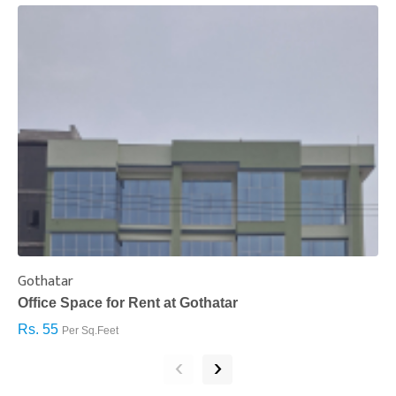
Gothatar
S
Office Space for Rent at Gothatar
H
Rs. 55
R
Per Sq.Feet
‹
›