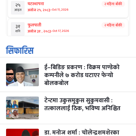
घटस्थापना
२ महिना बाँकी
२५
-
असोज २५, २०८३
Oct 11, 2026
आइत
फूलपाती
२ महिना बाँकी
३१
-
असोज ३१ , २०८३
Oct 17, 2026
शनि
कार्तिक सङ्क्रान्ति
२ महिना बाँकी
१
सिफारिस
-
कार्तिक १, २०८३
Oct 18, 2026
आइत
ई–बिडिङ प्रकरण : विक्रम पाण्डेको
महानवमी
२ महिना बाँकी
३
-
कम्पनीले ७ करोड घटाएर फेर्‍यो
कार्तिक ३, २०८३
Oct 20, 2026
मंगल
बोलकबोल
विजयादशमी
२ महिना बाँकी
४
-
कार्तिक ४, २०८३
Oct 21, 2026
बुध
टेन्टमा उकुसमुकुस सुकुमवासी :
तत्काललाई ठिक, भविष्य अनिश्चित
पापा‌ङ्कुशा एकादशी व्रत
२ महिना बाँकी
५
-
कार्तिक ५, २०८३
Oct 22, 2026
बिहि
डा. मनोज शर्मा : चोलेन्द्रशमशेरका
कुकुर तिहार
३ महिना बाँकी
२२