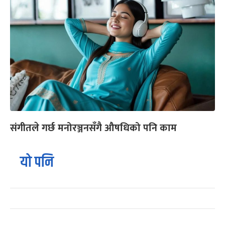
संगीतले गर्छ मनोरञ्जनसँगै औषधिको पनि काम
यो पनि