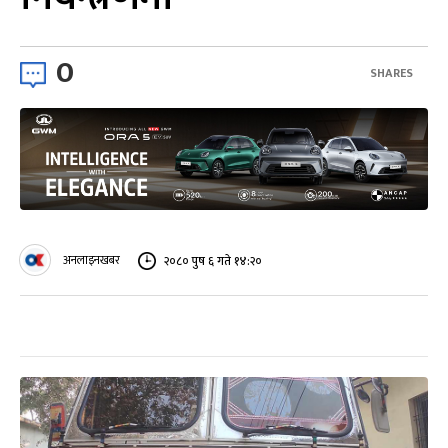
0
SHARES
अनलाइनखबर
२०८० पुष ६ गते १४:२०