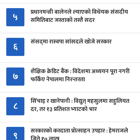
प्रधानमन्त्री बालेनले ल्याएको विधेयक संसदीय
५
समितिबाट जस्ताको तस्तै सदर
संसद्‍मा रास्वपा सांसदले खोजे सरकार
६
शैक्षिक क्रेडिट बैंक : विदेशमा अध्ययन पूरा नगरी
७
फर्किए नेपालमा निरन्तरता
सिँचाइ र खानेपानी : विद्युत् महसुलमा सहुलियत
८
दर, तर १३ प्रतिशत भ्याटको भार
सरकारको करदाता प्रोत्साहन उपहार : हेमराजले
९
जिते १० लाख