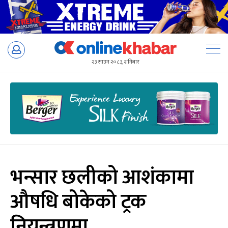
Skip
to
२३ साउन २०८३, शनिबार
content
भन्सार छलीको आशंकामा
औषधि बोकेको ट्रक
नियन्त्रणमा