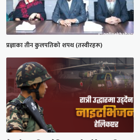
प्रज्ञाका तीन कुलपतिको शपथ (तस्वीरहरू)