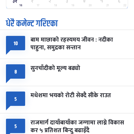
२५
३१
१
२
३
४
५
६
-
फाल्गुन २५, २०८३
Mar 9, 2027
मंगल
16
17
18
19
20
21
22
धेरै कमेन्ट गरिएका
पूर्णिमा व्रत
७ महिना बाँकी
७
-
चैत्र ७, २०८३
Mar 21, 2027
आइत
बाम माछाको रहस्यमय जीवन : नदीका
फागुपूर्णिमा
७ महिना बाँकी
८
१०
पाहुना, समुद्रका सन्तान
-
चैत्र ८, २०८३
Mar 22, 2027
सोम
सुनचाँदीको मूल्य बढ्यो
८
मधेशमा भयको रोटी सेक्दै सीके राउत
५
राजमार्ग दायाँबायाँका जग्गामा लाग्ने विकास
५
कर ५ प्रतिशत बिन्दु बढाइँदै